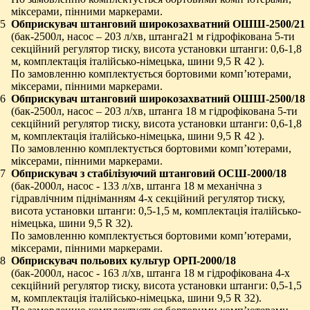
міксерами, пінними маркерами.
5
Обприскувач штанговий широкозахватний ОШШ-2500
/21
(бак-2500л, насос – 203 л/хв, штанга21 м гідрофікована 5-ти
секційний регулятор тиску, висота установки штанги: 0,6-1,8
м, комплектація італійсько-німецька, шини 9,5 R 42 ).
По замовленню комплектується бортовими комп’ютерами,
міксерами, пінними маркерами.
6
Обприскувач штанговий широкозахватний ОШШ-2500
/18
(бак-2500л, насос – 203 л/хв, штанга 18 м гідрофікована 5-ти
секційний регулятор тиску, висота установки штанги: 0,6-1,8
м, комплектація італійсько-німецька, шини 9,5 R 42 ).
По замовленню комплектується бортовими комп’ютерами,
міксерами, пінними маркерами.
7
Обприскувач з стабілізуючий штанговий ОСШ-2000/18
(бак-2000л, насос - 133 л/хв, штанга 18 м механічна з
гідравлічним підніманням 4-х секційний регулятор тиску,
висота установки штанги: 0,5-1,5 м, комплектація італійсько-
німецька, шини 9,5 R 32).
По замовленню комплектується бортовими комп’ютерами,
міксерами, пінними маркерами.
8
Обприскувач польових культур ОРП-2000/18
(бак-2000л, насос - 163 л/хв, штанга 18 м гідрофікована 4-х
секційний регулятор тиску, висота установки штанги: 0,5-1,5
м, комплектація італійсько-німецька, шини 9,5 R 32).