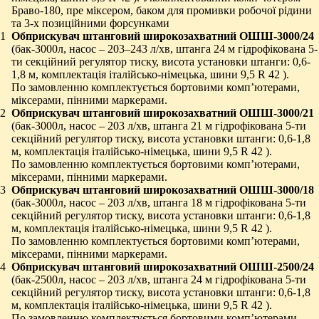
Браво-180, пре міксером, баком для промивки робочої рідини
та 3-х позиційними форсунками
1
Обприскувач штанговий широкозахватний ОШШ-3000/24
(бак-3000л, насос – 203–243 л/хв, штанга 24 м гідрофікована 5-
ти секційний регулятор тиску, висота установки штанги: 0,6-
1,8 м, комплектація італійсько-німецька, шини 9,5 R 42 ).
По замовленню комплектується бортовими комп’ютерами,
міксерами, пінними маркерами.
2
Обприскувач штанговий широкозахватний ОШШ-3000/21
(бак-3000л, насос – 203 л/хв, штанга 21 м гідрофікована 5-ти
секційний регулятор тиску, висота установки штанги: 0,6-1,8
м, комплектація італійсько-німецька, шини 9,5 R 42 ).
По замовленню комплектується бортовими комп’ютерами,
міксерами, пінними маркерами.
3
Обприскувач штанговий широкозахватний ОШШ-3000/18
(бак-3000л, насос – 203 л/хв, штанга 18 м гідрофікована 5-ти
секційний регулятор тиску, висота установки штанги: 0,6-1,8
м, комплектація італійсько-німецька, шини 9,5 R 42 ).
По замовленню комплектується бортовими комп’ютерами,
міксерами, пінними маркерами.
4
Обприскувач штанговий широкозахватний ОШШ-2500
/24
(бак-2500л, насос – 203 л/хв, штанга 24 м гідрофікована 5-ти
секційний регулятор тиску, висота установки штанги: 0,6-1,8
м, комплектація італійсько-німецька, шини 9,5 R 42 ).
По замовленню комплектується бортовими комп’ютерами,