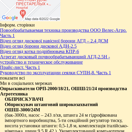
Інформ. сторінки
Повообрабатываемая техника производства ООО Велес-Агро.
Часть 1
Відео огляд дискової навісної борони АГД – 2.4 ДСМ
Відео огляд борони дискової АДН-2.5
Відео огляд котка подрібнювача КПР-6
Агрегат дисковый почвообрабатывающий АГД-2.5Н -
устройство и техническое обслуживание
Прайс-лист. Часть 1
Руководство по эксплуатации сеялки СУПН-8. Часть 1
показати всі
Ми в соціальних мережах
Опрыскиватели ОРП-2000/18/21, ОШШ/21/24 производства
Агротехника
ОБПРИСКУВАЧІ
Обприскувач штанговий широкозахватний
ОШШ-3000/24М
(бак-3000л, насос – 243 л/хв, штанга 24 м гідрофікована
імпортного виробництва, 5-ти секційний регулятор тиску,
висота установки штанги: 0,5-1,8 м, комплектація італійсько-
німецька, шини 9,5 R 42 ). Укомплектований комп»ютером