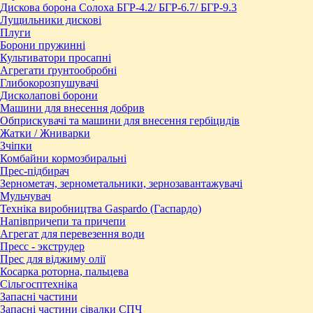
Дискова борона Солоха БГР-4.2/ БГР-6.7/ БГР-9.3
Лущильники дискові
Плуги
Борони пружинні
Культиватори просапні
Агрегати ґрунтообробні
Глибокорозпушувачі
Дисколапові борони
Машини для внесення добрив
Обприскувачі та машини для внесення гербіцидів
Жатки / Жниварки
Зчіпки
Комбайни кормозбиральні
Прес-підбирач
Зернометач, зернометальники, зернозавантажувачі
Мульчувач
Техніка виробництва Gaspardo (Гаспардо)
Напівпричепи та причепи
Агрегат для перевезення води
Пресc - экструдер
Прес для віджиму олії
Косарка роторна, пальцева
Сільгосптехніка
Запасні частини
Запасні частини сівалки СПЧ