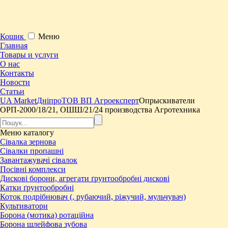
Кошик
Меню
Главная
Товары и услуги
О нас
Контакты
Новости
Статьи
UA Market
Дніпро
ТОВ ВП Агроексперт
Опрыскиватели
ОРП-2000/18/21, ОШШ/21/24 производства Агротехника
Меню
каталогу
Сівалка зернова
Сівалки пропашні
Завантажувачі сівалок
Посівні комплекси
Дискові борони, агрегати ґрунтообробні дискові
Катки ґрунтообробні
Коток подрібнювач (, рубаючий, ріжучий, мульчувач)
Культиватори
Борона (мотика) ротаційна
Борона шлейфова зубова