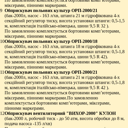
По замовленню комплектується бортовими комп’ютерами,
міксерами, пінними маркерами.
9
Обприскувач польових культур ОРП-2000/21
(бак-2000л, насос - 163 л/хв, штанга 21 м гідрофікована 4-х
секційний регулятор тиску, висота установки штанги: 0,5-1,5
м, комплектація італійсько-німецька, шини 9,5 R 32 ).
По замовленню комплектується бортовими комп’ютерами,
міксерами, пінними маркерами.
10
Обприскувач польових культур ОРП-2000/18
(бак-2000л, насос - 163 л/хв, штанга 18 м гідрофікована 4-х
секційний регулятор тиску, висота установки штанги: 0,5-1,8
м, комплектація італійсько-німецька, шини 9,5 R 42).
По замовленню комплектується бортовими комп’ютерами,
міксерами, пінними маркерами.
11
Обприскувач польових культур ОРП-2000/21
(бак-2000л, насос - 163 л/хв, штанга 21 м гідрофікована 4-х
секційний регулятор тиску, висота установки штанги: 0,5-1,8
м, комплектація італійсько-німецька, шини 9,5 R 42 ).
По замовленню комплектується бортовими комп’ютерами,
міксерами, пінними маркерами.По замовленню
комплектується бортовими комп’ютерами, міксерами,
пінними маркерами.
12
Обприскувач вентиляторний "ВИХОР-2000"
КУЛОН
(бак-2000 л, робочий тиск - до 50 атм, висота обробки до 8 м,
подача насоса -135 л/хв)