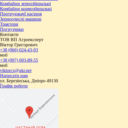
Комбайни зернозбиральні
Комбайни кормозбиральні
ПротруювачІ насіння
Зерноочисні машини
Трактори
Погрузчики
Контакти
ТОВ ВП Агроексперт
Віктор Григорович
+38 (066) 024-43-93
моб
+38 (097) 693-89-55
моб
viktorcx@ukr.net
Написати нам
ул. Березінська, Дніпро 49130
Графік роботи