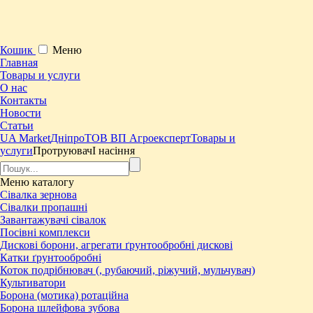
Кошик
Меню
Главная
Товары и услуги
О нас
Контакты
Новости
Статьи
UA Market
Дніпро
ТОВ ВП Агроексперт
Товары и
услуги
ПротруювачІ насіння
Меню
каталогу
Сівалка зернова
Сівалки пропашні
Завантажувачі сівалок
Посівні комплекси
Дискові борони, агрегати ґрунтообробні дискові
Катки ґрунтообробні
Коток подрібнювач (, рубаючий, ріжучий, мульчувач)
Культиватори
Борона (мотика) ротаційна
Борона шлейфова зубова