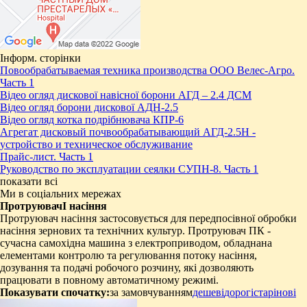
Інформ. сторінки
Повообрабатываемая техника производства ООО Велес-Агро.
Часть 1
Відео огляд дискової навісної борони АГД – 2.4 ДСМ
Відео огляд борони дискової АДН-2.5
Відео огляд котка подрібнювача КПР-6
Агрегат дисковый почвообрабатывающий АГД-2.5Н -
устройство и техническое обслуживание
Прайс-лист. Часть 1
Руководство по эксплуатации сеялки СУПН-8. Часть 1
показати всі
Ми в соціальних мережах
ПротруювачІ насіння
Протруювач насіння застосовується для передпосівної обробки
насіння зернових та технічних культур. Протруювач ПК -
сучасна самохідна машина з електроприводом, обладнана
елементами контролю та регулювання потоку насіння,
дозування та подачі робочого розчину, які дозволяють
працювати в повному автоматичному режимі.
Показувати спочатку:
за замовчуванням
дешеві
дорогі
старі
нові