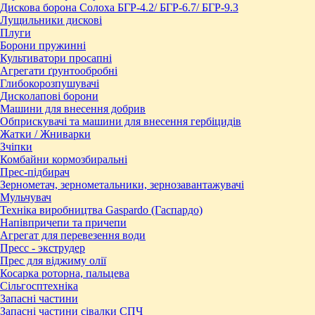
Дискова борона Солоха БГР-4.2/ БГР-6.7/ БГР-9.3
Лущильники дискові
Плуги
Борони пружинні
Культиватори просапні
Агрегати ґрунтообробні
Глибокорозпушувачі
Дисколапові борони
Машини для внесення добрив
Обприскувачі та машини для внесення гербіцидів
Жатки / Жниварки
Зчіпки
Комбайни кормозбиральні
Прес-підбирач
Зернометач, зернометальники, зернозавантажувачі
Мульчувач
Техніка виробництва Gaspardo (Гаспардо)
Напівпричепи та причепи
Агрегат для перевезення води
Пресc - экструдер
Прес для віджиму олії
Косарка роторна, пальцева
Сільгосптехніка
Запасні частини
Запасні частини сівалки СПЧ