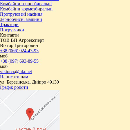
Комбайни зернозбиральні
Комбайни кормозбиральні
ПротруювачІ насіння
Зерноочисні машини
Трактори
Погрузчики
Контакти
ТОВ ВП Агроексперт
Віктор Григорович
+38 (066) 024-43-93
моб
+38 (097) 693-89-55
моб
viktorcx@ukr.net
Написати нам
ул. Березінська, Дніпро 49130
Графік роботи