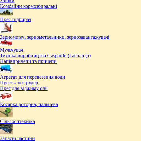
Зчіпки
Комбайни кормозбиральні
Прес-підбирач
Зернометач, зернометальники, зернозавантажувачі
Мульчувач
Техніка виробництва Gaspardo (Гаспардо)
Напівпричепи та причепи
Агрегат для перевезення води
Пресc - экструдер
Прес для віджиму олії
Косарка роторна, пальцева
Сільгосптехніка
Запасні частини