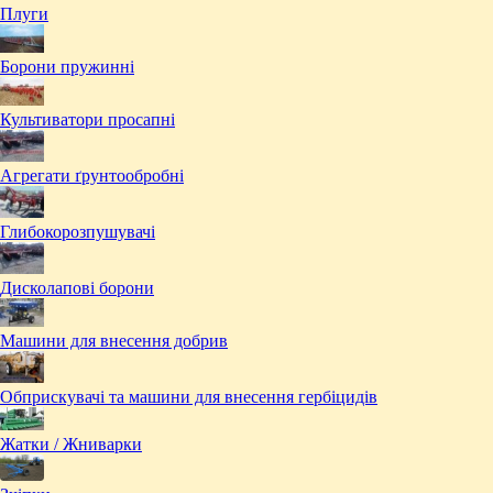
Плуги
Борони пружинні
Культиватори просапні
Агрегати ґрунтообробні
Глибокорозпушувачі
Дисколапові борони
Машини для внесення добрив
Обприскувачі та машини для внесення гербіцидів
Жатки / Жниварки