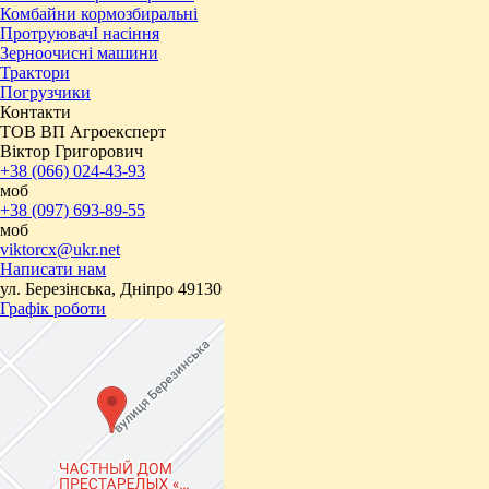
Комбайни кормозбиральні
ПротруювачІ насіння
Зерноочисні машини
Трактори
Погрузчики
Контакти
ТОВ ВП Агроексперт
Віктор Григорович
+38 (066) 024-43-93
моб
+38 (097) 693-89-55
моб
viktorcx@ukr.net
Написати нам
ул. Березінська, Дніпро 49130
Графік роботи