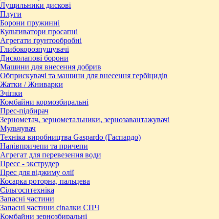
Лущильники дискові
Плуги
Борони пружинні
Культиватори просапні
Агрегати ґрунтообробні
Глибокорозпушувачі
Дисколапові борони
Машини для внесення добрив
Обприскувачі та машини для внесення гербіцидів
Жатки / Жниварки
Зчіпки
Комбайни кормозбиральні
Прес-підбирач
Зернометач, зернометальники, зернозавантажувачі
Мульчувач
Техніка виробництва Gaspardo (Гаспардо)
Напівпричепи та причепи
Агрегат для перевезення води
Пресc - экструдер
Прес для віджиму олії
Косарка роторна, пальцева
Сільгосптехніка
Запасні частини
Запасні частини сівалки СПЧ
Комбайни зернозбиральні