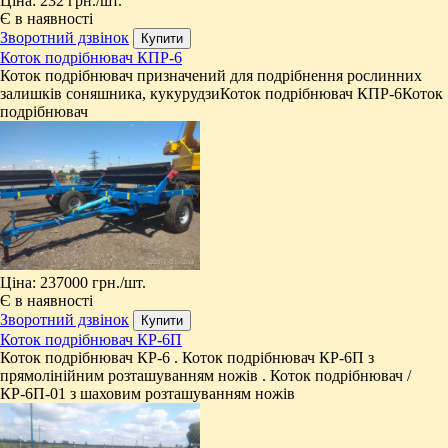
Ціна:
232 грн.
/шт.
Є в наявності
Зворотний дзвінок
​Коток подрібнювач КПР-6
​Коток подрібнювач призначений для подрібнення рослинних
залишків соняшника, кукурудзи ​Коток подрібнювач КПР-6 ​Коток
подрібнювач
Ціна:
237000 грн.
/шт.
Є в наявності
Зворотний дзвінок
​Коток подрібнювач КР-6П
Коток подрібнювач КР-6 . ​Коток подрібнювач КР-6П з
прямолінійним розташуванням ножів . Коток подрібнювач /
КР-6П-01 з шаховим розташуванням ножів