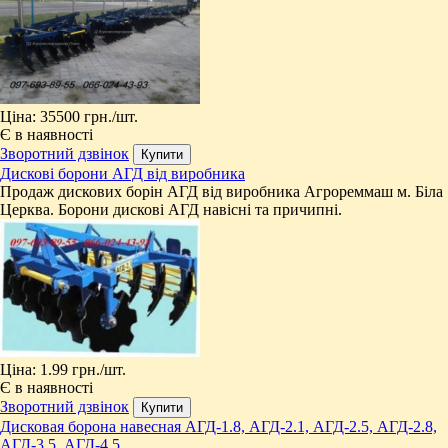
Ціна:
35500 грн.
/шт.
Є в наявності
Зворотний дзвінок
Дискові борони АГД від виробника
Продаж дискових борін АГД від виробника Агрореммаш м. Біла
Церква. Борони дискові АГД навісні та причипні.
Ціна:
1.99 грн.
/шт.
Є в наявності
Зворотний дзвінок
Дисковая борона навесная АГД-1.8, АГД-2.1, АГД-2.5, АГД-2.8,
АГД-3.5, АГД-4.5