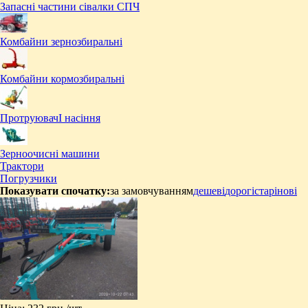
Запасні частини сівалки СПЧ
Комбайни зернозбиральні
Комбайни кормозбиральні
ПротруювачІ насіння
Зерноочисні машини
Трактори
Погрузчики
Показувати спочатку:
за замовчуванням
дешеві
дорогі
старі
нові