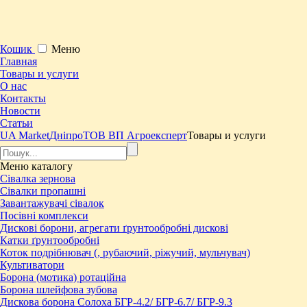
Кошик
Меню
Главная
Товары и услуги
О нас
Контакты
Новости
Статьи
UA Market
Дніпро
ТОВ ВП Агроексперт
Товары и услуги
Меню
каталогу
Сівалка зернова
Сівалки пропашні
Завантажувачі сівалок
Посівні комплекси
Дискові борони, агрегати ґрунтообробні дискові
Катки ґрунтообробні
Коток подрібнювач (, рубаючий, ріжучий, мульчувач)
Культиватори
Борона (мотика) ротаційна
Борона шлейфова зубова
Дискова борона Солоха БГР-4.2/ БГР-6.7/ БГР-9.3