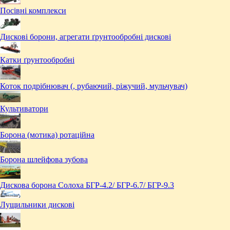
Посівні комплекси
Дискові борони, агрегати ґрунтообробні дискові
Катки ґрунтообробні
Коток подрібнювач (, рубаючий, ріжучий, мульчувач)
Культиватори
Борона (мотика) ротаційна
Борона шлейфова зубова
Дискова борона Солоха БГР-4.2/ БГР-6.7/ БГР-9.3
Лущильники дискові