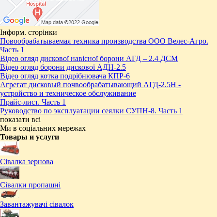
Інформ. сторінки
Повообрабатываемая техника производства ООО Велес-Агро.
Часть 1
Відео огляд дискової навісної борони АГД – 2.4 ДСМ
Відео огляд борони дискової АДН-2.5
Відео огляд котка подрібнювача КПР-6
Агрегат дисковый почвообрабатывающий АГД-2.5Н -
устройство и техническое обслуживание
Прайс-лист. Часть 1
Руководство по эксплуатации сеялки СУПН-8. Часть 1
показати всі
Ми в соціальних мережах
Товары и услуги
Сівалка зернова
Сівалки пропашні
Завантажувачі сівалок