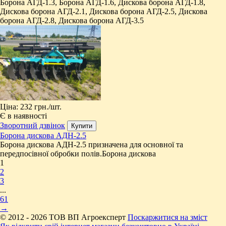
Борона АГД-1.3, Борона АГД-1.6, Дискова борона АГД-1.8,
Дискова борона АГД-2.1, Дискова борона АГД-2.5, Дискова
борона АГД-2.8, Дискова борона АГД-3.5
Ціна:
232 грн.
/шт.
Є в наявності
Зворотний дзвінок
​Борона дискова АДН-2.5
​Борона дискова АДН-2.5 призначена для основної та
передпосівної обробки полів. ​Борона дискова
1
2
3
...
61
→
© 2012 - 2026 ТОВ ВП Агроексперт
Поскаржитися на зміст