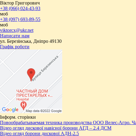
Віктор Григорович
+38 (066) 024-43-93
моб
+38 (097) 693-89-55
моб
viktorcx@ukr.net
Написати нам
ул. Березінська, Дніпро 49130
Графік роботи
Інформ. сторінки
Повообрабатываемая техника производства ООО Велес-Агро. Ча
Відео огляд дискової навісної борони АГД – 2.4 ДСМ
Відео огляд борони дискової АДН-2.5