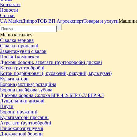
Контакты
Новости
Статьи
UA Market
Дніпро
ТОВ ВП Агроексперт
Товары и услуги
Машини 
Меню
каталогу
Сівалка зернова
Сівалки пропашні
Завантажувачі сівалок
Посівні комплекси
Дискові борони, агрегати ґрунтообробні дискові
Катки ґрунтообробні
Коток подрібнювач (, рубаючий, ріжучий, мульчувач)
Культиватори
Борона (мотика) ротаційна
Борона шлейфова зубова
Дискова борона Солоха БГР-4.2/ БГР-6.7/ БГР-9.3
Лущильники дискові
Плуги
Борони пружинні
Культиватори просапні
Агрегати ґрунтообробні
Глибокорозпушувачі
Дисколапові борони