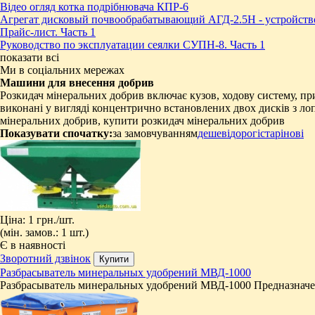
Відео огляд котка подрібнювача КПР-6
Агрегат дисковый почвообрабатывающий АГД-2.5Н - устройств
Прайс-лист. Часть 1
Руководство по эксплуатации сеялки СУПН-8. Часть 1
показати всі
Ми в соціальних мережах
Машини для внесення добрив
Розкидач мінеральних добрив включає кузов, ходову систему, при
виконані у вигляді концентрично встановлених двох дисків з ло
мінеральних добрив, купити розкидач мінеральних добрив
Показувати спочатку:
за замовчуванням
дешеві
дорогі
старі
нові
Ціна:
1 грн.
/шт.
(мін. замов.: 1 шт.)
Є в наявності
Зворотний дзвінок
Разбрасыватель минеральных удобрений МВД-1000
Разбрасыватель минеральных удобрений МВД-1000 Предназначе