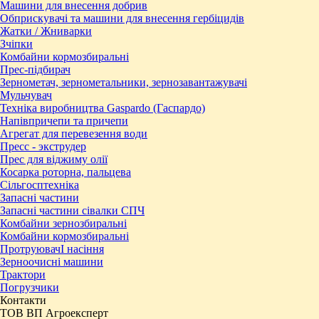
Машини для внесення добрив
Обприскувачі та машини для внесення гербіцидів
Жатки / Жниварки
Зчіпки
Комбайни кормозбиральні
Прес-підбирач
Зернометач, зернометальники, зернозавантажувачі
Мульчувач
Техніка виробництва Gaspardo (Гаспардо)
Напівпричепи та причепи
Агрегат для перевезення води
Пресc - экструдер
Прес для віджиму олії
Косарка роторна, пальцева
Сільгосптехніка
Запасні частини
Запасні частини сівалки СПЧ
Комбайни зернозбиральні
Комбайни кормозбиральні
ПротруювачІ насіння
Зерноочисні машини
Трактори
Погрузчики
Контакти
ТОВ ВП Агроексперт