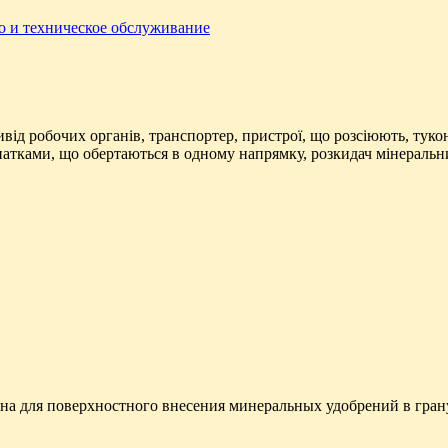
о и техническое обслуживание
від робочих органів, транспортер, пристрої, що розсіюють, тукон
патками, що обертаються в одному напрямку, розкидач мінеральни
на для поверхностного внесения минеральных удобрений в гра