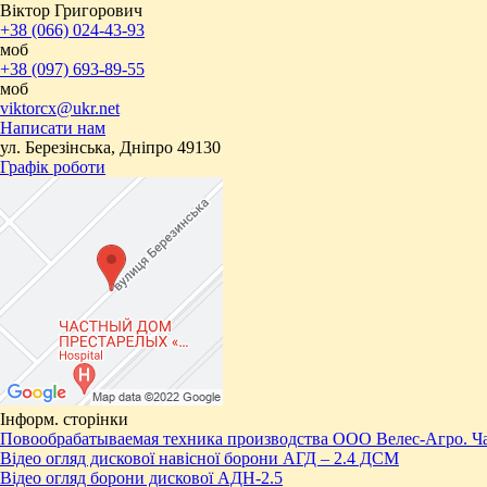
Віктор Григорович
+38 (066) 024-43-93
моб
+38 (097) 693-89-55
моб
viktorcx@ukr.net
Написати нам
ул. Березінська, Дніпро 49130
Графік роботи
Інформ. сторінки
Повообрабатываемая техника производства ООО Велес-Агро. Ча
Відео огляд дискової навісної борони АГД – 2.4 ДСМ
Відео огляд борони дискової АДН-2.5