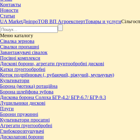
Контакты
Новости
Статьи
UA Market
Дніпро
ТОВ ВП Агроексперт
Товары и услуги
Сільгосп
Меню
каталогу
Сівалка зернова
Сівалки пропашні
Завантажувачі сівалок
Посівні комплекси
Дискові борони, агрегати ґрунтообробні дискові
Катки ґрунтообробні
Коток подрібнювач (, рубаючий, ріжучий, мульчувач)
Культиватори
Борона (мотика) ротаційна
Борона шлейфова зубова
Дискова борона Солоха БГР-4.2/ БГР-6.7/ БГР-9.3
Лущильники дискові
Плуги
Борони пружинні
Культиватори просапні
Агрегати ґрунтообробні
Глибокорозпушувачі
Дисколапові борони