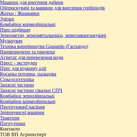
Машини для внесення добрив
Обприскувачі та машини для внесення гербіцидів
Жатки / Жниварки
Зчіпки
Комбайни кормозбиральні
Прес-підбирач
Зернометач, зернометальники, зернозавантажувачі
Мульчувач
Техніка виробництва Gaspardo (Гаспардо)
Напівпричепи та причепи
Агрегат для перевезення води
Пресc - экструдер
Прес для віджиму олії
Косарка роторна, пальцева
Сільгосптехніка
Запасні частини
Запасні частини сівалки СПЧ
Комбайни зернозбиральні
Комбайни кормозбиральні
ПротруювачІ насіння
Зерноочисні машини
Трактори
Погрузчики
Контакти
ТОВ ВП Агроексперт