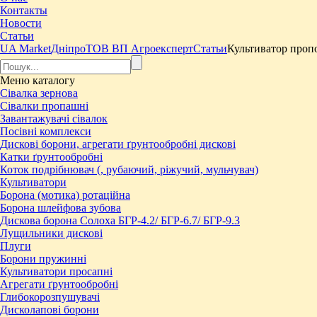
Контакты
Новости
Статьи
UA Market
Дніпро
ТОВ ВП Агроексперт
Статьи
Культиватор проп
Меню
каталогу
Сівалка зернова
Сівалки пропашні
Завантажувачі сівалок
Посівні комплекси
Дискові борони, агрегати ґрунтообробні дискові
Катки ґрунтообробні
Коток подрібнювач (, рубаючий, ріжучий, мульчувач)
Культиватори
Борона (мотика) ротаційна
Борона шлейфова зубова
Дискова борона Солоха БГР-4.2/ БГР-6.7/ БГР-9.3
Лущильники дискові
Плуги
Борони пружинні
Культиватори просапні
Агрегати ґрунтообробні
Глибокорозпушувачі
Дисколапові борони