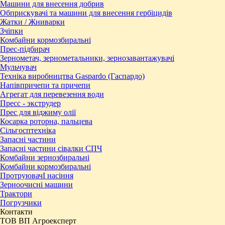
Машини для внесення добрив
Обприскувачі та машини для внесення гербіцидів
Жатки / Жниварки
Зчіпки
Комбайни кормозбиральні
Прес-підбирач
Зернометач, зернометальники, зернозавантажувачі
Мульчувач
Техніка виробництва Gaspardo (Гаспардо)
Напівпричепи та причепи
Агрегат для перевезення води
Пресc - экструдер
Прес для віджиму олії
Косарка роторна, пальцева
Сільгосптехніка
Запасні частини
Запасні частини сівалки СПЧ
Комбайни зернозбиральні
Комбайни кормозбиральні
ПротруювачІ насіння
Зерноочисні машини
Трактори
Погрузчики
Контакти
ТОВ ВП Агроексперт