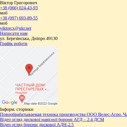
Віктор Григорович
+38 (066) 024-43-93
моб
+38 (097) 693-89-55
моб
viktorcx@ukr.net
Написати нам
ул. Березінська, Дніпро 49130
Графік роботи
Інформ. сторінки
Повообрабатываемая техника производства ООО Велес-Агро. Ча
Відео огляд дискової навісної борони АГД – 2.4 ДСМ
Відео огляд борони дискової АДН-2.5