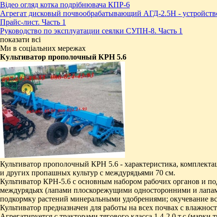
Відео огляд котка подрібнювача КПР-6
Агрегат дисковый почвообрабатывающий АГД-2.5Н - устройств
Прайс-лист. Часть 1
Руководство по эксплуатации сеялки СУПН-8. Часть 1
показати всі
Ми в соціальних мережах
Культиватор прополочный КРН 5.6
Культиватор прополочный КРН 5.6 - характеристика, комплекта
и других пропашных культур с междурядьями 70 см.
Культиватор КРН-5.6 с основным набором рабочих органов и п
междурядьях (лапами плоскорежущими односторонними и лапам
подкормку растений минеральными удобрениями; окучевание всхо
Культиватор предназначен для работы на всех почвах с влажнос
Агрегатируется с тракторами тягового класса 1,4-2,0 т.с.(мар