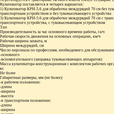
Культиватор поставляется в четырех вариантах:
1) Культиватор КРН-5.6 для обработки междурядий 70 см без ту
транспортным устройством и без туковысевающего устройства
3) Культиватор КРН-5.6 для обработки междурядий 70 см с тра
транспортного устройства, с туковысевающим устройством
Тип
Производительность за час основного времени работы, га/ч
Рабочая скорость движения на основных операциях, км/ч
Рабочая ширина захвата, м
Ширина междурядий, см
Число персонала по профессиям, необходимого для обслуживани
-основного
-вспомогательного (заправка туковысевающих аппаратов)
Масса культиватора конструкционная с комплектом рабочих ор
кг.
Не более
Габаритные размеры, мм (не более):
-в рабочем положении:
-длина
-ширина
-высота
-в транспортном положении:
-длина
-ширина