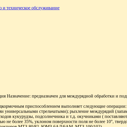
о и техническое обслуживание
ция Назначение: предназначен для междурядной обработки и по
одкормочным приспособлением выполняет следующие операции: 
и универсальными стрельчатыми); рыхление междурядий (лапам
дов кукурудзы, подсолнечника и т.д. окучниками ( поставляють
тью не более 35%, уклоном поверхности поля не более 10°, твер
ки тракторов МТЗ-80/82, ЮМЗ-6АЛ/6АМ, МТЗ-100/102).