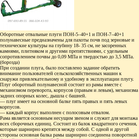
Оборотные отвальные плуги ПОН-5‒40+1 и ПОН-7‒40+1
полунавесные предназначены для пахоты почв под зерновые и
технические культуры на глубину 18- 35 см, не засоренных
камнями, плитняком и другими препятствиями, с удельным
сопротивлением почвы до 0,09 МПа и твердостью до 3,5 МПа.
(борозда)
При создании плуга, было поставлено задание обратить
внимание пользователей сельскохозяйственных машин к
снаружи привлекательному и удобному в эксплуатации плугу.
Плуг оборотный полунавесной состоит из рамы вместе с
механизмом переворота, корпусов (правым и левым), механизма
задних опорных колес, дышла с башней.
— плуг имеет на основной балке пять правых и пять левых
корпусов.
— каждый корпус выполнен с полосовым отвалом.
Рама является основным несущим звеном и служит для монтажа
всех сборочных единиц. Состоит из балок квадратного сечения,
которые шарнирно крепятся между собой. С одной и другой
стороны основная балка рамы шарнирно соединена поворотной