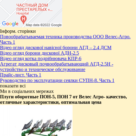
Інформ. сторінки
Повообрабатываемая техника производства ООО Велес-Агро.
Часть 1
Відео огляд дискової навісної борони АГД – 2.4 ДСМ
Відео огляд борони дискової АДН-2.5
Відео огляд котка подрібнювача КПР-6
Агрегат дисковый почвообрабатывающий АГД-2.5Н -
устройство и техническое обслуживание
Прайс-лист. Часть 1
Руководство по эксплуатации сеялки СУПН-8. Часть 1
показати всі
Ми в соціальних мережах
Плуги оборотные ПОН-5, ПОН 7 от Велес Агро- качество,
отличные характеристики, оптимальная цена