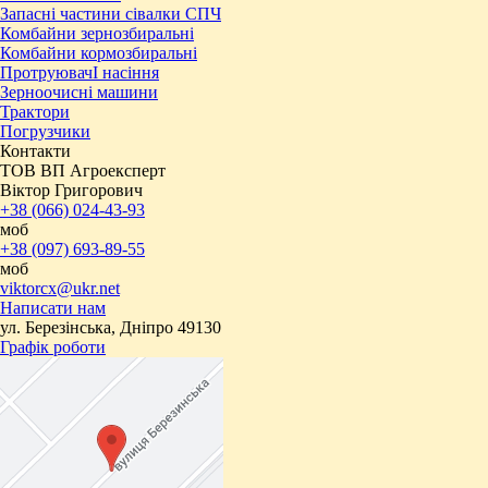
Запасні частини сівалки СПЧ
Комбайни зернозбиральні
Комбайни кормозбиральні
ПротруювачІ насіння
Зерноочисні машини
Трактори
Погрузчики
Контакти
ТОВ ВП Агроексперт
Віктор Григорович
+38 (066) 024-43-93
моб
+38 (097) 693-89-55
моб
viktorcx@ukr.net
Написати нам
ул. Березінська, Дніпро 49130
Графік роботи