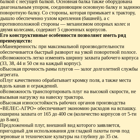
балкой с несущей балкой. Основная балка также оборудована
диагональным упором, соединяющим основную балку и заднюю
поворотную балку. Со стороны, которая примыкает к трактору,
дышло обеспеченно узлом крепления (башней), а с
противоположной стороны — механизмом опорных колес и
двумя колесами, содержит 5 сдвоенных корпусов.
Его конструктивные особенности позволяют иметь ряд
преимуществ:
oМаневренность: при максимальной производительности
обеспечивается быстрый разворот на узкой поворотной полосе.
oВозможность легко изменять ширину захвата рабочего корпуса
(33, 38, 44 и 50 см на каждый корпус).
oВысокая прочность рамы плугов — залог долголетней службы
агрегата.
oПлуг качественно обрабатывает кромку поля, а также места
вдоль канав и ограждений.
oВозможность транспортировать плуг на высокой скорости, не
вызывая нагрузку на навеску трактора.
oВысокая износостойкость рабочих органов производства
«ВЕЛЕС-АГРО» обеспечивает экономию расходов на вспашку.
oширина захвата от 165 до 400 см (количество корпусов от 5-ти
до 8-ми);
Предложенный плуг, внешний вид которого заявляется,
пригодный для использования для гладкой пахоты почв под
зерновые и технические культуры на глубину до 35 см.