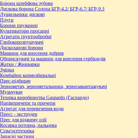
Борона шлейфова зубова
Дискова борона Солоха БГР-4.2/ БГР-6.7/ БГР-9.3
Лущильники дискові
Плуги
Борони пружинні
Культиватори просапні
Агрегати ґрунтообробні
Глибокорозпушувачі
Дисколапові борони
Машини для внесення добрив
Обприскувачі та машини для внесення гербіцидів
Жатки / Жниварки
Зчіпки
Комбайни кормозбиральні
Прес-підбирач
Зернометач, зернометальники, зернозавантажувачі
Мульчувач
Техніка виробництва Gaspardo (Гаспардо)
Напівпричепи та причепи
Агрегат для перевезення води
Пресc - экструдер
Прес для віджиму олії
Косарка роторна, пальцева
Сільгосптехніка
Запасні частини