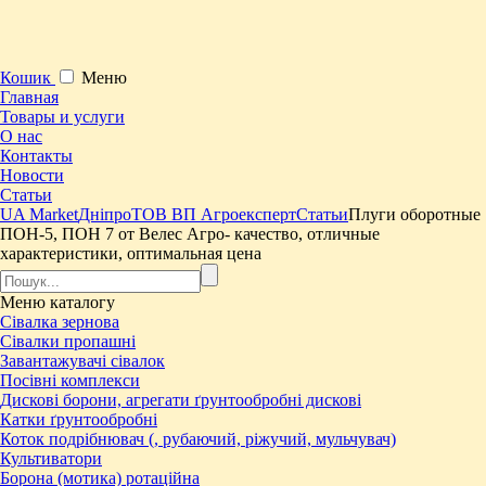
Кошик
Меню
Главная
Товары и услуги
О нас
Контакты
Новости
Статьи
UA Market
Дніпро
ТОВ ВП Агроексперт
Статьи
Плуги оборотные
ПОН-5, ПОН 7 от Велес Агро- качество, отличные
характеристики, оптимальная цена
Меню
каталогу
Сівалка зернова
Сівалки пропашні
Завантажувачі сівалок
Посівні комплекси
Дискові борони, агрегати ґрунтообробні дискові
Катки ґрунтообробні
Коток подрібнювач (, рубаючий, ріжучий, мульчувач)
Культиватори
Борона (мотика) ротаційна