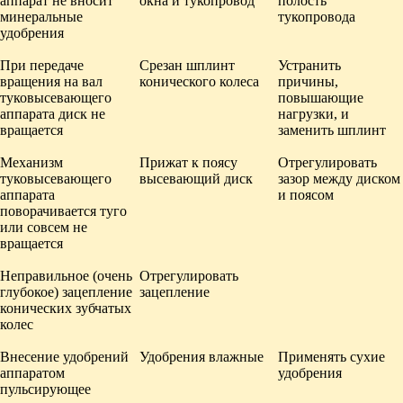
аппарат не вносит
окна и тукопровод
полость
минеральные
тукопровода
удобрения
При передаче
Срезан шплинт
Устранить
вращения на вал
конического колеса
причины,
туковысевающего
повышающие
аппарата диск не
нагрузки, и
вращается
заменить шплинт
Механизм
Прижат к поясу
Отрегулировать
туковысевающего
высевающий диск
зазор между диском
аппарата
и поясом
поворачивается туго
или совсем не
вращается
Неправильное (очень
Отрегулировать
глубокое) зацепление
зацепление
конических зубчатых
колес
Внесение удобрений
Удобрения влажные
Применять сухие
аппаратом
удобрения
пульсирующее