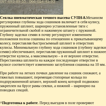
Сеялка пневматическая точного высева СУПН-8.
Механизм
регулировки глубины хода сошников включает в себя кулису,
пружинный шплинт, шарнирно установленные тяги с
ограничительной скобой и нажимную штангу с пружиной.
Глубину заделки семян в почву регулируют изменением
положения полоза сошника по отношению к прикатывающему
колесу, переставляя быстросъемный шплинт в отверстиях
кулисы. Минимальную глубину хода сошников (глубину заделки
семян) обеспечивают, переставляя пружинный шплинт в нижнее
отверстие кулисы, а максимальную – в ее верхнее отверстие.
Перестановка шплинта на каждое последующее отверстие в
кулисе соответствует изменению заглубления сошника на 10 мм.
При работе на легких почвах давление на сошник снижают, а
тяжелых повышают, перемещая стопорные кольца по
подпружиненной штанге, верхний конец которой подвижно
закреплен на брусе рамы сеялки, а нижний – шарнирно на
поводках секций.
^
Подготовка к работе
. Перед выездом в поле про­веряют