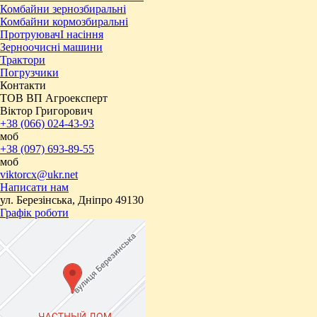
Комбайни зернозбиральні
Комбайни кормозбиральні
ПротруювачІ насіння
Зерноочисні машини
Трактори
Погрузчики
Контакти
ТОВ ВП Агроексперт
Віктор Григорович
+38 (066) 024-43-93
моб
+38 (097) 693-89-55
моб
viktorcx@ukr.net
Написати нам
ул. Березінська, Дніпро 49130
Графік роботи