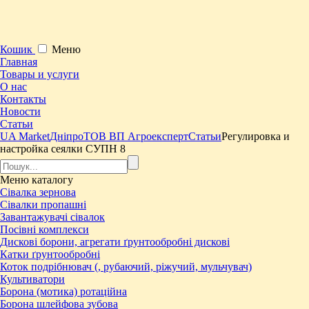
Кошик
Меню
Главная
Товары и услуги
О нас
Контакты
Новости
Статьи
UA Market
Дніпро
ТОВ ВП Агроексперт
Статьи
Регулировка и
настройка сеялки СУПН 8
Меню
каталогу
Сівалка зернова
Сівалки пропашні
Завантажувачі сівалок
Посівні комплекси
Дискові борони, агрегати ґрунтообробні дискові
Катки ґрунтообробні
Коток подрібнювач (, рубаючий, ріжучий, мульчувач)
Культиватори
Борона (мотика) ротаційна
Борона шлейфова зубова