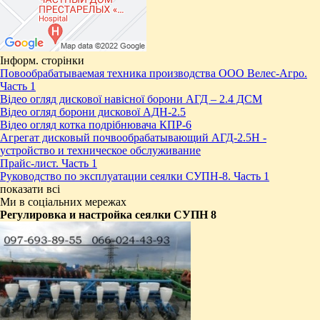
Інформ. сторінки
Повообрабатываемая техника производства ООО Велес-Агро.
Часть 1
Відео огляд дискової навісної борони АГД – 2.4 ДСМ
Відео огляд борони дискової АДН-2.5
Відео огляд котка подрібнювача КПР-6
Агрегат дисковый почвообрабатывающий АГД-2.5Н -
устройство и техническое обслуживание
Прайс-лист. Часть 1
Руководство по эксплуатации сеялки СУПН-8. Часть 1
показати всі
Ми в соціальних мережах
Регулировка и настройка сеялки СУПН 8