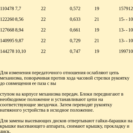
110478
7,7
22
0,572
19
15
7
9
12
122260
8,56
22
0,633
21
15
-
-
10
127668
8,94
22
0,661
19
13
-
-
10
140995
9,87
22
0,729
21
13
-
-
10
144278
10,10
22
0,747
19
19
9
7
10
Для изменения передаточного отношения ослабляют цепь
механизма, поворачивая против хода часовой стрелки рукоятку
до совмещения ее паза с вы
ступом на корпусе механизма передач. Блоки передвигают в
необходимое положение и устанавливают цепи на
соответствующие звездочки. Затем переводят рукоятку
натяжного устройства в исходное положение.
Для замены высевающих дисков отвертывают гайки-барашки на
крышке высевающего аппарата, снимают крышку, прокладку и
диск.