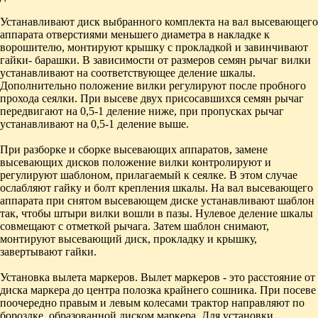
Устанавливают диск выбранного комплекта на вал высевающего
аппарата отверстиями меньшего диаметра в накладке к
ворошителю, монтируют крышку с прокладкой и завинчивают
гайки- барашки. В зависимости от размеров семян рычаг вилки
устанавливают на соответствующее деление шкалы.
Дополнительно положение вилки регулируют после пробного
прохода сеялки. При высеве двух присосавшихся семян рычаг
передвигают на 0,5-1 деление ниже, при пропусках рычаг
устанавливают на 0,5-1 деление выше.
При разборке и сборке высевающих аппаратов, замене
высевающих дисков положение вилки контро­лируют и
регулируют шаблоном, прилагаемый к се­ялке. В этом случае
ослабляют гайку и болт крепления шкалы. На вал высевающего
аппарата при сня­том высевающем диске устанавливают шаблон
так, чтобы штыри вилки вошли в пазы. Нулевое деление шкалы
совмещают с отметкой рычага. Затем шаблон снимают,
монтируют высевающий диск, прокладку и крышку,
завертывают гайки.
Установка вылета маркеров. Вылет мар­керов - это расстояние от
диска маркера до центра полозка крайнего сошника. При посеве
поочередно правым и левым колесами трактор направляют по
бороздке, образованной диском маркера. Для уста­новки