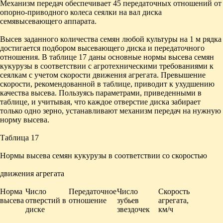
Механизм передач обеспечивает 45 передаточных отношений от
опорно-приводного колеса сеялки на вал диска
семявысевающего аппарата.
Высев заданного количества семян любой культу­ры на 1 м рядка
достигается подбором высевающего диска и передаточного
отношения. В таблице 17 даны основные нормы высева семян
кукурузы в соответст­вии с агротехническими требованиями к
сеялкам с учетом скорости движения агрегата. Превышение
скорости, рекомендованной в таблице, приводит к ухудшению
качества высева. Пользуясь параметрами, приведенными в
таблице, и учитывая, что каждое отверстие диска забирает
только одно зерно, устанавливают механизм передач на нужную
норму высева.
Таблица 17
Нормы высева семян кукурузы в соответствии со скоростью
движения агрегата
Норма
Число
Передаточное
Число
Скорость
высева
отверстий в
отношение
зубьев
агрегата,
диске
звездочек
км/ч