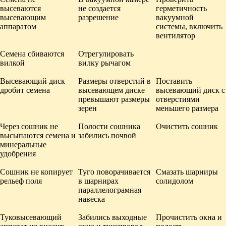
высеваются
не создается
герметичность
высевающим
разрешение
вакуумной
аппаратом
системы, включить
вентилятор
Семена сбиваются
Отрегулировать
вилкой
вилку рычагом
Высевающий диск
Размеры отверстий в
Поставить
дробит семена
высевающем диске
высевающий диск с
превышают размеры
отверстиями
зерен
меньшего размера
Через сошник не
Полости сошника
Очистить сошник
высыпаются семена и
забились почвой
минеральные
удобрения
Сошник не копирует
Туго поворачивается
Смазать шарниры
рельеф поля
в шарнирах
солидолом
параллелограмная
навеска
Туковысевающий
Забились выходные
Прочистить окна и