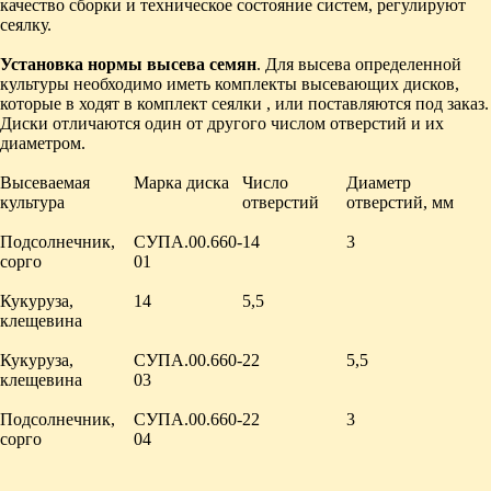
качество сборки и техническое состояние систем, регулируют
сеялку.
Установка нормы высева семян
. Для высева определенной
культуры необходимо иметь комплекты высевающих дис­ков,
которые в ходят в комплект сеялки , или поставляются под заказ.
Диски отличаются один от другого числом отвер­стий и их
диаметром.
Высеваемая
Марка диска
Число
Диаметр
культура
отверстий
отверстий, мм
Подсолнечник,
СУПА.00.660-
14
3
сорго
01
Кукуруза,
14
5,5
клещевина
Кукуруза,
СУПА.00.660-
22
5,5
клещевина
03
Подсолнечник,
СУПА.00.660-
22
3
сорго
04