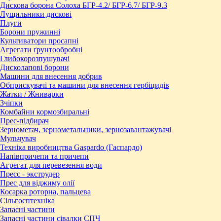
Дискова борона Солоха БГР-4.2/ БГР-6.7/ БГР-9.3
Лущильники дискові
Плуги
Борони пружинні
Культиватори просапні
Агрегати ґрунтообробні
Глибокорозпушувачі
Дисколапові борони
Машини для внесення добрив
Обприскувачі та машини для внесення гербіцидів
Жатки / Жниварки
Зчіпки
Комбайни кормозбиральні
Прес-підбирач
Зернометач, зернометальники, зернозавантажувачі
Мульчувач
Техніка виробництва Gaspardo (Гаспардо)
Напівпричепи та причепи
Агрегат для перевезення води
Пресc - экструдер
Прес для віджиму олії
Косарка роторна, пальцева
Сільгосптехніка
Запасні частини
Запасні частини сівалки СПЧ