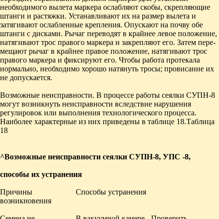
необходимого вылета маркера ослабляют ско­бы, скрепляющие
штанги и растяжки. Устанавливают их на размер вылета и
затягивают ослабленные креп­ления. Опускают на почву обе
штанги с дисками. Ры­чаг переводят в крайнее левое положение,
натягивают трос правого маркера и закрепляют его. Затем пере­
мещают рычаг в крайнее правое положение, натяги­вают трос
правого маркера и фиксируют его. Чтобы работа протекала
нормально, необходимо хорошо на­тянуть тросы; провисание их
не допускается.
Возможные неисправности. В процессе работы се­ялки СУПН-8
могут возникнуть неисправности вследствие нарушения
регулировок или выпол­нения технологического процесса.
Наиболее харак­терные из них приведены в таблице 18.Таблица
18
^
Возможные неисправности сеялки СУПН-8, УПС -8,
способы их устранения
Причины
Способы устранения
возникновения
Семена не
В вакуумной камере
Проверить