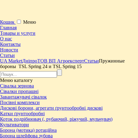
Кошик
Меню
Главная
Товары и услуги
О нас
Контакты
Новости
Статьи
UA Market
Дніпро
ТОВ ВП Агроексперт
Статьи
Пружинные
бороны ​ TSL Spring 24 и TSL Spring 15
Меню
каталогу
Сівалка зернова
Сівалки пропашні
Завантажувачі сівалок
Посівні комплекси
Дискові борони, агрегати ґрунтообробні дискові
Катки ґрунтообробні
Коток подрібнювач (, рубаючий, ріжучий, мульчувач)
Культиватори
Борона (мотика) ротаційна
Борона шлейфова зубова