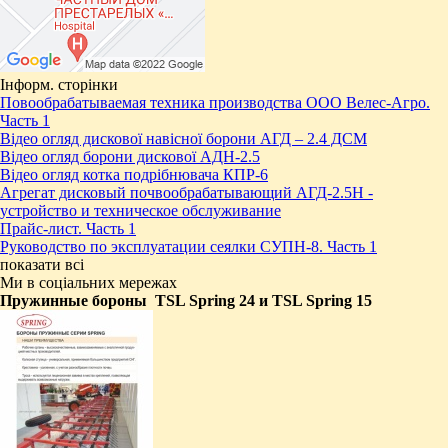
Інформ. сторінки
Повообрабатываемая техника производства ООО Велес-Агро.
Часть 1
Відео огляд дискової навісної борони АГД – 2.4 ДСМ
Відео огляд борони дискової АДН-2.5
Відео огляд котка подрібнювача КПР-6
Агрегат дисковый почвообрабатывающий АГД-2.5Н -
устройство и техническое обслуживание
Прайс-лист. Часть 1
Руководство по эксплуатации сеялки СУПН-8. Часть 1
показати всі
Ми в соціальних мережах
Пружинные бороны ​ TSL Spring 24 и TSL Spring 15