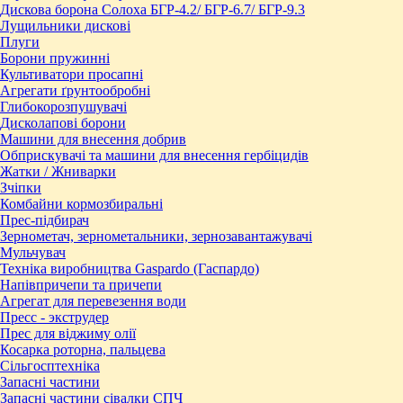
Дискова борона Солоха БГР-4.2/ БГР-6.7/ БГР-9.3
Лущильники дискові
Плуги
Борони пружинні
Культиватори просапні
Агрегати ґрунтообробні
Глибокорозпушувачі
Дисколапові борони
Машини для внесення добрив
Обприскувачі та машини для внесення гербіцидів
Жатки / Жниварки
Зчіпки
Комбайни кормозбиральні
Прес-підбирач
Зернометач, зернометальники, зернозавантажувачі
Мульчувач
Техніка виробництва Gaspardo (Гаспардо)
Напівпричепи та причепи
Агрегат для перевезення води
Пресc - экструдер
Прес для віджиму олії
Косарка роторна, пальцева
Сільгосптехніка
Запасні частини
Запасні частини сівалки СПЧ