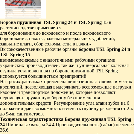
Борона пружинная TSL Spring 24 и
TSL Spring 15
в
растениеводстве применяется
для боронования до всходового и после всходовового
боронования, пахоты, заделки минеральных удобрений,
закрытие влаги, сбор соломы, сена в валки.-
Высококачественные рабочие органы
бороны TSL Spring 24 и
TSL Spring 15
взаимозаменяемые с аналогичными рабочими органами
украинских производителей, так же и универсальная колесная
ступила установленная на бороне пружинной TSL Spring
используется большинством предприятий.
На тросах-растяжках применена лицензионная завивка в местах
креплений, позволяющая выдерживать всевозможные нагрузки.
Рабочее и транспортное положение, которые позволяют
перемещять пружинную борону без применения
дополнительных средств. Регулирование угла атаки зубов на 6
положений дает возможность изменять глубину рыхления от 2-х
до 9-ми сантиметров.
Техническая характеристика
Борона пружинная TSL Spring
24
Ширина захвата, м 24.4 Производительность (га/час) не менее
36.6