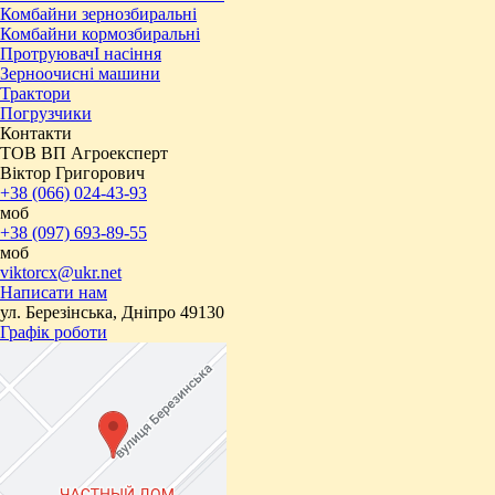
Комбайни зернозбиральні
Комбайни кормозбиральні
ПротруювачІ насіння
Зерноочисні машини
Трактори
Погрузчики
Контакти
ТОВ ВП Агроексперт
Віктор Григорович
+38 (066) 024-43-93
моб
+38 (097) 693-89-55
моб
viktorcx@ukr.net
Написати нам
ул. Березінська, Дніпро 49130
Графік роботи