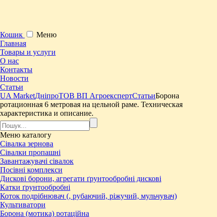
Кошик
Меню
Главная
Товары и услуги
О нас
Контакты
Новости
Статьи
UA Market
Дніпро
ТОВ ВП Агроексперт
Статьи
Борона
ротационная 6 метровая на цельной раме. Техническая
характеристика и описание.
Меню
каталогу
Сівалка зернова
Сівалки пропашні
Завантажувачі сівалок
Посівні комплекси
Дискові борони, агрегати ґрунтообробні дискові
Катки ґрунтообробні
Коток подрібнювач (, рубаючий, ріжучий, мульчувач)
Культиватори
Борона (мотика) ротаційна