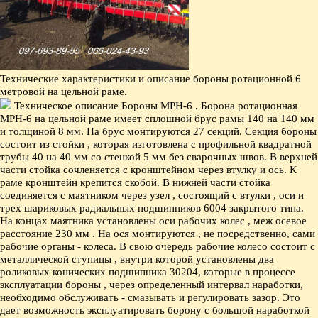
Технические характеристики и описание бороны ротационной 6
метровой на цельной раме.
Техническое описание Бороны МРН-6 .
Борона ротационная
МРН-6 на цельной раме имеет сплошной брус рамы 140 на 140 мм
и толщиной 8 мм. На брус монтируются 27 секций. Секция бороны
состоит из стойки , которая изготовлена с профильной
квадратной
трубы
40 на 40 мм со стенкой 5 мм без сварочных швов. В верхней
части стойка сочленяется с кронштейном через втулку и ось. К
раме кронштейн крепится скобой. В нижней части стойка
соединяется с маятником через узел , состоящий с втулки , оси и
трех шариковых радиальных подшипников 6004 закрытого типа.
На концах маятника установлены оси рабочих колес , меж осевое
расстояние 230 мм . На ося монтируются , не посредственно, сами
рабочие органы - колеса. В свою очередь рабочие колесо состоит с
металлической ступицы , внутри которой установлены два
роликовых конических подшипника 30204, которые в процессе
эксплуатации бороны , через определенный интервал наработки,
необходимо обслуживать - смазывать и регулировать зазор. Это
дает возможность эксплуатировать борону с большой наработкой