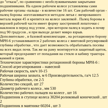
до "отказа", по сравнению с необслуживаемыми закрытыми
подшипниками.
На одном рабочем колесе установлены сами
рабочие органы -пальцы - в количестве 16 шт.
Сам рабочий орган -
палец бороны -изготавливается методом литья с лигированного
метала марки 45 и крепится на колесе заклепкой . Палец бороны в
верхней рабочей части имеет форму заостренной лопаточки с
наклоном
в перед
под углом , при котором палец в ходить в почву
под 90 градусов , и при выходе делает микро взрыв.
Дополнительно , в базовой комплектации , на ротационную борону
МРН-6 устанавливаются 2 рабочих колеса с винтовой регулировкой
глубины обработки , что дает возможность обрабатывать посевы
на всех видах почв. Так же на раму монтируется защитный щиток,
который предохраняет от попадания на стекло и кабину трактора
камней и грязи.
Технические характеристики ротационной бороны МРН-6 :
Способ агрегатирования – навесной
Рабочая скорость, км/ч 10-15
Рабочая ширина захвата, м 6 Производительность, га/ч 12.5
Глубина обработки, см 2-5
Количество секций, шт 27
Диаметр рабочего колеса , мм 530
Количество рабочих пальцев на колесе , шт 16
Подшипник в ступице колеса 30204 роликовый конический , шт
2
Подшипник в маятнике 60204 , шт 3