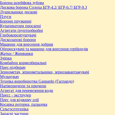
Борона шлейфова зубова
Дискова борона Солоха БГР-4.2/ БГР-6.7/ БГР-9.3
Лущильники дискові
Плуги
Борони пружинні
Культиватори просапні
Агрегати ґрунтообробні
Глибокорозпушувачі
Дисколапові борони
Машини для внесення добрив
Обприскувачі та машини для внесення гербіцидів
Жатки / Жниварки
Зчіпки
Комбайни кормозбиральні
Прес-підбирач
Зернометач, зернометальники, зернозавантажувачі
Мульчувач
Техніка виробництва Gaspardo (Гаспардо)
Напівпричепи та причепи
Агрегат для перевезення води
Пресc - экструдер
Прес для віджиму олії
Косарка роторна, пальцева
Сільгосптехніка
Запасні частини