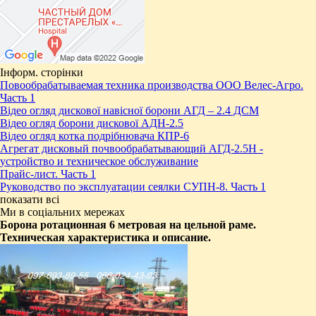
Інформ. сторінки
Повообрабатываемая техника производства ООО Велес-Агро.
Часть 1
Відео огляд дискової навісної борони АГД – 2.4 ДСМ
Відео огляд борони дискової АДН-2.5
Відео огляд котка подрібнювача КПР-6
Агрегат дисковый почвообрабатывающий АГД-2.5Н -
устройство и техническое обслуживание
Прайс-лист. Часть 1
Руководство по эксплуатации сеялки СУПН-8. Часть 1
показати всі
Ми в соціальних мережах
Борона ротационная 6 метровая на цельной раме.
Техническая характеристика и описание.