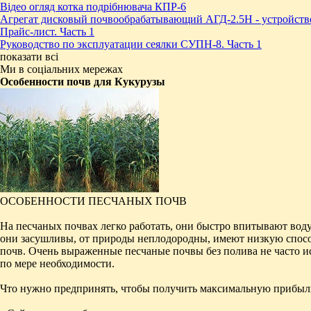
Відео огляд котка подрібнювача КПР-6
Агрегат дисковый почвообрабатывающий АГД-2.5Н - устройств
Прайс-лист. Часть 1
Руководство по эксплуатации сеялки СУПН-8. Часть 1
показати всі
Ми в соціальних мережах
Особенности почв для Кукурузы
ОСОБЕННОСТИ ПЕСЧАНЫХ ПОЧВ
На песчаных почвах легко работать, они быстро впитывают воду
они засушливы, от природы неплодородны, имеют низкую спосо
почв. Очень выраженные песчаные почвы без полива не часто и
по мере необходимости.
Что нужно предпринять, чтобы получить максимальную прибыл