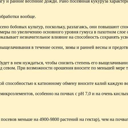
гу и ранние весенние дожди. Рано посеянная кукуруза характер
обработки вообще.
 сено бобовых культур, поскольку, разлагаясь, они повышают сп
 меры по увеличению основного уровня гумуса в пахотном слое
оказывает незначительное влияние на способность сохранять усв
 выщелачивания в течение осени, зимы и ранней весны и предот
 будет в нем нуждаться, чтобы снизить степень его выщелачивани
 севом. При возможности орошения вносите по меньшей мере тре
кой способностью к катионному обмену вносите калий каждую ве
 микроэлементов, особенно на почвах с pH 7,0 и на очень кислы
посевов меньше на 4900-9800 растений на гектар), чем на почв