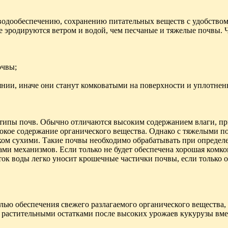
к водообеспечению, сохранению питательных веществ с удобство
е эродируются ветром и водой, чем песчаные и тяжелые почвы. 
очвы;
тоянии, иначе они станут комковатыми на поверхности и уплотне
е типы почв. Обычно отличаются высоким содержанием влаги, пр
окое содержание органического вещества. Однако с тяжелыми по
ом сухими. Такие почвы необходимо обрабатывать при определ
и механизмов. Если только не будет обеспечена хорошая комкова
ток воды легко уносит крошечные частички почвы, если только 
елью обеспечения свежего разлагаемого органического вещества
а растительными остатками после высоких урожаев кукурузы вме