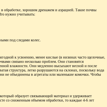
м в обработке, хорошим дренажем и аэрацией. Такие почвы
Что нужно учитывать:
нными под следами колес.
игодной к усвоению, менее кислые (в низинах часто щелочные,
чвами связано несколько проблем. Они становятся
енной влажности. Они медленно высыхают весной и после
тая структура, легко разрушаются на склонах, поскольку вода
они не объединены в агрегаты или маленькие комочки. Чтобы
, который образует связывающий материал и удерживает
сте со сниженным объемом обработки, то каждые 4-6 лет