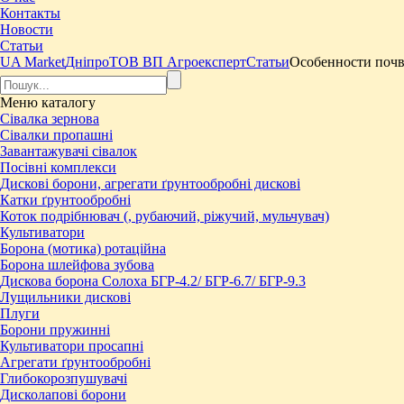
Контакты
Новости
Статьи
UA Market
Дніпро
ТОВ ВП Агроексперт
Статьи
Особенности почв
Меню
каталогу
Сівалка зернова
Сівалки пропашні
Завантажувачі сівалок
Посівні комплекси
Дискові борони, агрегати ґрунтообробні дискові
Катки ґрунтообробні
Коток подрібнювач (, рубаючий, ріжучий, мульчувач)
Культиватори
Борона (мотика) ротаційна
Борона шлейфова зубова
Дискова борона Солоха БГР-4.2/ БГР-6.7/ БГР-9.3
Лущильники дискові
Плуги
Борони пружинні
Культиватори просапні
Агрегати ґрунтообробні
Глибокорозпушувачі
Дисколапові борони