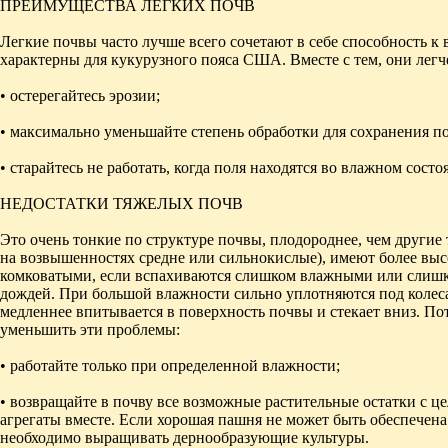
ПРЕИМУЩЕСТВА ЛЕГКИХ ПОЧВ
Легкие почвы часто лучше всего сочетают в себе способность 
характерны для кукурузного пояса США. Вместе с тем, они легч
• остерегайтесь эрозии;
• максимально уменьшайте степень обработки для сохранения п
• старайтесь не работать, когда поля находятся во влажном сос
НЕДОСТАТКИ ТЯЖЕЛЫХ ПОЧВ
Это очень тонкие по структуре почвы, плодороднее, чем други
на возвышенностях средне или сильнокислые), имеют более выс
комковатыми, если вспахиваются слишком влажными или слишк
дождей. При большой влажности сильно уплотняются под колесам
медленнее впитывается в поверхность почвы и стекает вниз. По
уменьшить эти проблемы:
• работайте только при определенной влажности;
• возвращайте в почву все возможные растительные остатки с ц
агрегаты вместе. Если хорошая пашня не может быть обеспечен
необходимо выращивать дернообразующие культуры.