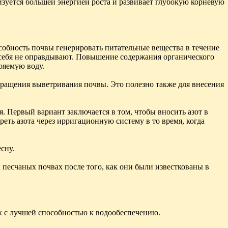
изуется большей энергией роста и развивает глубокую корневую
особность почвы генерировать питательные вещества в течение
 себя не оправдывают. Повышение содержания органического
ояемую воду.
вращения выветривания почвы. Это полезно также для внесения
я. Первый вариант заключается в том, чтобы вносить азот в
ть азота через ирригационную систему в то время, когда
сну.
х песчаных почвах после того, как они были известкованы в
ах с лучшей способностью к водообеспечению.