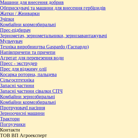
Машини для внесення добрив
Обприскувачі та машини для внесення гербіцидів
Жатки / Жниварки
Зчіпки
Комбайни кормозбиральні
Прес-підбирач
Зернометач, зернометальники, зернозавантажувачі
Мульчувач
Техніка виробництва Gaspardo (Гаспардо)
Напівпричепи та причепи
Агрегат для перевезення води
Пресc - экструдер
Прес для віджиму олії
Косарка роторна, пальцева
Сільгосптехніка
Запасні частини
Запасні частини сівалки СПЧ
Комбайни зернозбиральні
Комбайни кормозбиральні
ПротруювачІ насіння
Зерноочисні машини
Трактори
Погрузчики
Контакти
ТОВ ВП Агроексперт