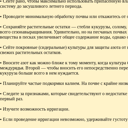
• Сейте рано, чтобы максимально использовать припасенную вла
систему до засушливого летнего периода.
• Проводите минимальную обработку почвы или откажитесь от 
• Сохраняйте растительные остатки — стебли кукурузы, солому,
всего сезонавыращивания. Удивительно, но на песчаных почвах
вещества в песках увеличивает общее содержание воды, однако 
• Сейте покровные (сидеральные) культуры для защиты азота от
свежих растительных остатков.
• Вносите азот как можно ближе к тому моменту, когда культура
междурядья. Второй — чтобы вносить его непосредственно перед
кукуруза больше всего в нем нуждается.
• Планируйте частые подкормки калием. На почве с крайне низ
• Следите за признаками, которые свидетельствуют о недостатке
первый раз.
• Изучите возможность ирригации.
• Если проведение ирригации невозможно, удерживайте густоту 