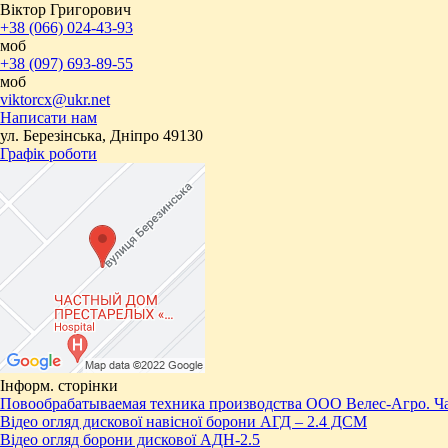
Віктор Григорович
+38 (066) 024-43-93
моб
+38 (097) 693-89-55
моб
viktorcx@ukr.net
Написати нам
ул. Березінська, Дніпро 49130
Графік роботи
Інформ. сторінки
Повообрабатываемая техника производства ООО Велес-Агро. Ча
Відео огляд дискової навісної борони АГД – 2.4 ДСМ
Відео огляд борони дискової АДН-2.5