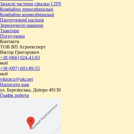
Запасні частини сівалки СПЧ
Комбайни зернозбиральні
Комбайни кормозбиральні
ПротруювачІ насіння
Зерноочисні машини
Трактори
Погрузчики
Контакти
ТОВ ВП Агроексперт
Віктор Григорович
+38 (066) 024-43-93
моб
+38 (097) 693-89-55
моб
viktorcx@ukr.net
Написати нам
ул. Березінська, Дніпро 49130
Графік роботи