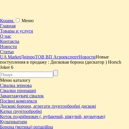
Кошик
Меню
Главная
Товары и услуги
О нас
Контакты
Новости
Статьи
UA Market
Дніпро
ТОВ ВП Агроексперт
Новости
Новые
поступления в продажу : ​Дисковая борона (дискатор ) Horsch
Joker 6
Меню
каталогу
Сівалка зернова
Сівалки пропашні
Завантажувачі сівалок
Посівні комплекси
Дискові борони, агрегати ґрунтообробні дискові
Катки ґрунтообробні
Коток подрібнювач (, рубаючий, ріжучий, мульчувач)
Культиватори
Борона (мотика) ротаційна