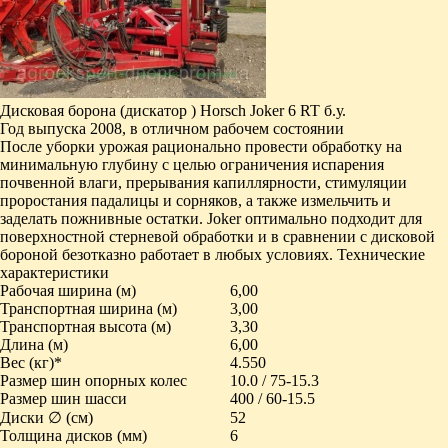
Дисковая борона (дискатор ) Horsch Joker 6 RT б.у.
Год выпуска 2008, в отличном рабочем состоянии
После уборки урожая рационально провести обработку на
минимальную глубину с целью ограничения испарения
почвенной влаги, прерывания капиллярности, стимуляции
проростания падалицы и сорняков, а также измельчить и
заделать пожнивные остатки. Joker оптимально подходит для
поверхностной стерневой обработки и в сравнении с дисковой
бороной безотказно работает в любых условиях. Технические
характеристики
Рабочая ширина (м)
6,00
Транспортная ширина (м)
3,00
Транспортная высота (м)
3,30
Длина (м)
6,00
Вес (кг)*
4.550
Размер шин опорных колес
10.0 / 75-15.3
Размер шин шасси
400 / 60-15.5
Диски ∅ (см)
52
Толщина дисков (мм)
6