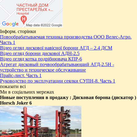
Інформ. сторінки
Повообрабатываемая техника производства ООО Велес-Агро.
Часть 1
Відео огляд дискової навісної борони АГД – 2.4 ДСМ
Відео огляд борони дискової АДН-2.5
Відео огляд котка подрібнювача КПР-6
Агрегат дисковый почвообрабатывающий АГД-2.5Н -
устройство и техническое обслуживание
Прайс-лист. Часть 1
Руководство по эксплуатации сеялки СУПН-8. Часть 1
показати всі
Ми в соціальних мережах
Новые поступления в продажу : ​Дисковая борона (дискатор )
Horsch Joker 6