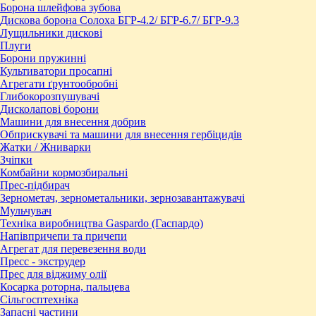
Борона шлейфова зубова
Дискова борона Солоха БГР-4.2/ БГР-6.7/ БГР-9.3
Лущильники дискові
Плуги
Борони пружинні
Культиватори просапні
Агрегати ґрунтообробні
Глибокорозпушувачі
Дисколапові борони
Машини для внесення добрив
Обприскувачі та машини для внесення гербіцидів
Жатки / Жниварки
Зчіпки
Комбайни кормозбиральні
Прес-підбирач
Зернометач, зернометальники, зернозавантажувачі
Мульчувач
Техніка виробництва Gaspardo (Гаспардо)
Напівпричепи та причепи
Агрегат для перевезення води
Пресc - экструдер
Прес для віджиму олії
Косарка роторна, пальцева
Сільгосптехніка
Запасні частини