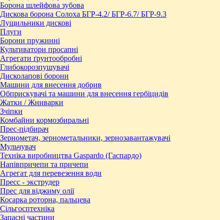
Борона шлейфова зубова
Дискова борона Солоха БГР-4.2/ БГР-6.7/ БГР-9.3
Лущильники дискові
Плуги
Борони пружинні
Культиватори просапні
Агрегати ґрунтообробні
Глибокорозпушувачі
Дисколапові борони
Машини для внесення добрив
Обприскувачі та машини для внесення гербіцидів
Жатки / Жниварки
Зчіпки
Комбайни кормозбиральні
Прес-підбирач
Зернометач, зернометальники, зернозавантажувачі
Мульчувач
Техніка виробництва Gaspardo (Гаспардо)
Напівпричепи та причепи
Агрегат для перевезення води
Пресc - экструдер
Прес для віджиму олії
Косарка роторна, пальцева
Сільгосптехніка
Запасні частини