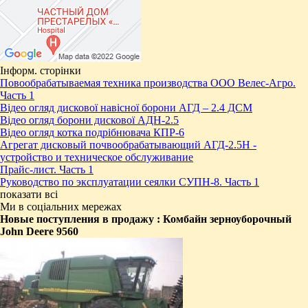
Інформ. сторінки
Повообрабатываемая техника производства ООО Велес-Агро.
Часть 1
Відео огляд дискової навісної борони АГД – 2.4 ДСМ
Відео огляд борони дискової АДН-2.5
Відео огляд котка подрібнювача КПР-6
Агрегат дисковый почвообрабатывающий АГД-2.5Н -
устройство и техническое обслуживание
Прайс-лист. Часть 1
Руководство по эксплуатации сеялки СУПН-8. Часть 1
показати всі
Ми в соціальних мережах
Новые поступления в продажу : ​Комбайн зерноуборочный
John Deere 9560