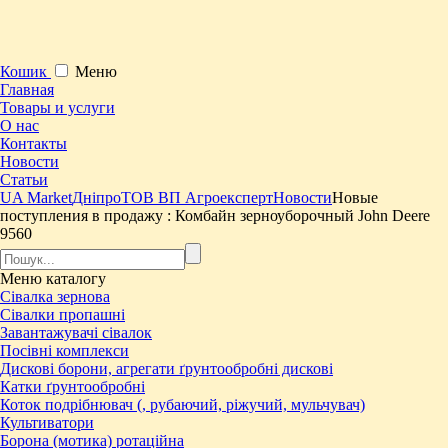
Кошик
Меню
Главная
Товары и услуги
О нас
Контакты
Новости
Статьи
UA Market
Дніпро
ТОВ ВП Агроексперт
Новости
Новые
поступления в продажу : ​Комбайн зерноуборочный John Deere
9560
Меню
каталогу
Сівалка зернова
Сівалки пропашні
Завантажувачі сівалок
Посівні комплекси
Дискові борони, агрегати ґрунтообробні дискові
Катки ґрунтообробні
Коток подрібнювач (, рубаючий, ріжучий, мульчувач)
Культиватори
Борона (мотика) ротаційна