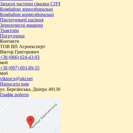
Запасні частини сівалки СПЧ
Комбайни зернозбиральні
Комбайни кормозбиральні
ПротруювачІ насіння
Зерноочисні машини
Трактори
Погрузчики
Контакти
ТОВ ВП Агроексперт
Віктор Григорович
+38 (066) 024-43-93
моб
+38 (097) 693-89-55
моб
viktorcx@ukr.net
Написати нам
ул. Березінська, Дніпро 49130
Графік роботи