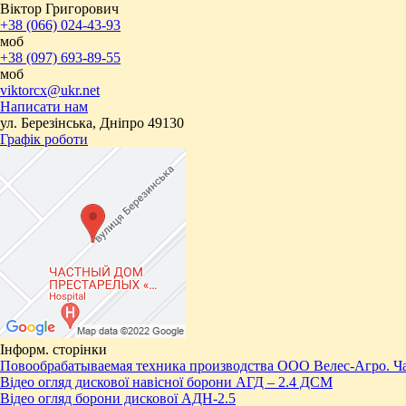
Віктор Григорович
+38 (066) 024-43-93
моб
+38 (097) 693-89-55
моб
viktorcx@ukr.net
Написати нам
ул. Березінська, Дніпро 49130
Графік роботи
Інформ. сторінки
Повообрабатываемая техника производства ООО Велес-Агро. Ча
Відео огляд дискової навісної борони АГД – 2.4 ДСМ
Відео огляд борони дискової АДН-2.5