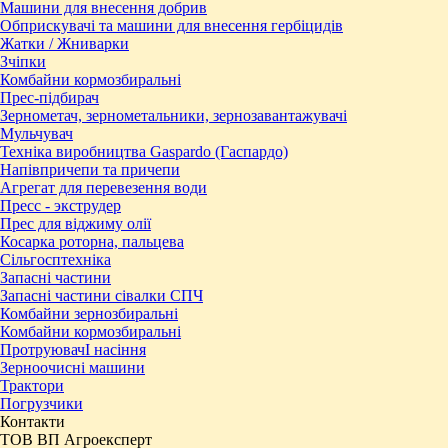
Машини для внесення добрив
Обприскувачі та машини для внесення гербіцидів
Жатки / Жниварки
Зчіпки
Комбайни кормозбиральні
Прес-підбирач
Зернометач, зернометальники, зернозавантажувачі
Мульчувач
Техніка виробництва Gaspardo (Гаспардо)
Напівпричепи та причепи
Агрегат для перевезення води
Пресc - экструдер
Прес для віджиму олії
Косарка роторна, пальцева
Сільгосптехніка
Запасні частини
Запасні частини сівалки СПЧ
Комбайни зернозбиральні
Комбайни кормозбиральні
ПротруювачІ насіння
Зерноочисні машини
Трактори
Погрузчики
Контакти
ТОВ ВП Агроексперт