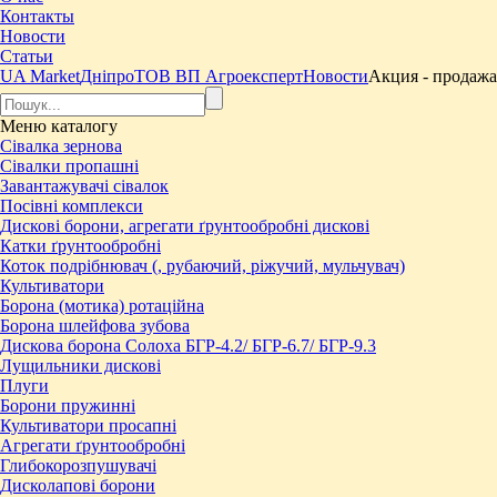
Контакты
Новости
Статьи
UA Market
Дніпро
ТОВ ВП Агроексперт
Новости
Акция - продажа
Меню
каталогу
Сівалка зернова
Сівалки пропашні
Завантажувачі сівалок
Посівні комплекси
Дискові борони, агрегати ґрунтообробні дискові
Катки ґрунтообробні
Коток подрібнювач (, рубаючий, ріжучий, мульчувач)
Культиватори
Борона (мотика) ротаційна
Борона шлейфова зубова
Дискова борона Солоха БГР-4.2/ БГР-6.7/ БГР-9.3
Лущильники дискові
Плуги
Борони пружинні
Культиватори просапні
Агрегати ґрунтообробні
Глибокорозпушувачі
Дисколапові борони