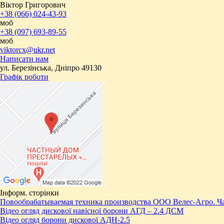
Віктор Григорович
+38 (066) 024-43-93
моб
+38 (097) 693-89-55
моб
viktorcx@ukr.net
Написати нам
ул. Березінська, Дніпро 49130
Графік роботи
Інформ. сторінки
Повообрабатываемая техника производства ООО Велес-Агро. Ча
Відео огляд дискової навісної борони АГД – 2.4 ДСМ
Відео огляд борони дискової АДН-2.5