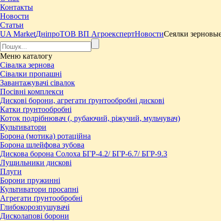
Контакты
Новости
Статьи
UA Market
Дніпро
ТОВ ВП Агроексперт
Новости
Сеялки зерновые
Меню
каталогу
Сівалка зернова
Сівалки пропашні
Завантажувачі сівалок
Посівні комплекси
Дискові борони, агрегати ґрунтообробні дискові
Катки ґрунтообробні
Коток подрібнювач (, рубаючий, ріжучий, мульчувач)
Культиватори
Борона (мотика) ротаційна
Борона шлейфова зубова
Дискова борона Солоха БГР-4.2/ БГР-6.7/ БГР-9.3
Лущильники дискові
Плуги
Борони пружинні
Культиватори просапні
Агрегати ґрунтообробні
Глибокорозпушувачі
Дисколапові борони