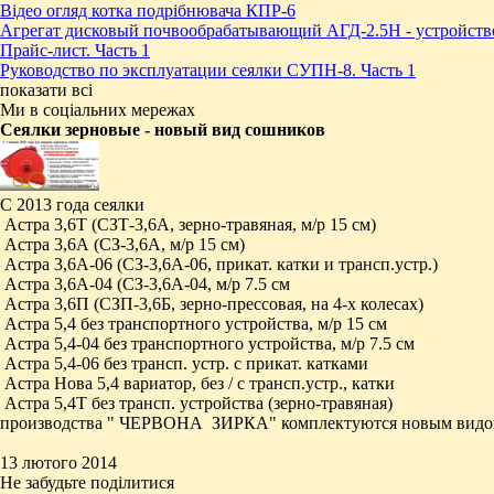
Відео огляд котка подрібнювача КПР-6
Агрегат дисковый почвообрабатывающий АГД-2.5Н - устройств
Прайс-лист. Часть 1
Руководство по эксплуатации сеялки СУПН-8. Часть 1
показати всі
Ми в соціальних мережах
Сеялки зерновые - новый вид сошников
С 2013 года сеялки
Астра 3,6Т (СЗТ-3,6А, зерно-травяная, м/р 15 см)
Астра 3,6А (СЗ-3,6А, м/р 15 см)
Астра 3,6А-06 (СЗ-3,6А-06, прикат. катки и трансп.устр.)
Астра 3,6А-04 (СЗ-3,6А-04, м/р 7.5 см
Астра 3,6П (СЗП-3,6Б, зерно-прессовая, на 4-х колесах)
Астра 5,4 без транспортного устройства, м/р 15 см
Астра 5,4-04 без транспортного устройства, м/р 7.5 см
Астра 5,4-06 без трансп. устр. с прикат. катками
Астра Нова 5,4 вариатор, без / с трансп.устр., катки
Астра 5,4Т без трансп. устройства (зерно-травяная)
производства " ЧЕРВОНА ЗИРКА" комплектуются новым видо
13 лютого 2014
Не забудьте поділитися