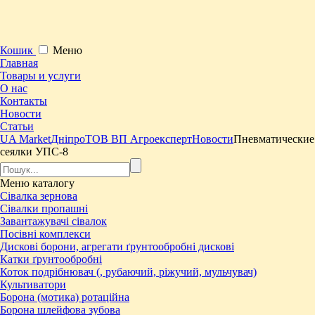
Кошик
Меню
Главная
Товары и услуги
О нас
Контакты
Новости
Статьи
UA Market
Дніпро
ТОВ ВП Агроексперт
Новости
Пневматические
сеялки УПС-8
Меню
каталогу
Сівалка зернова
Сівалки пропашні
Завантажувачі сівалок
Посівні комплекси
Дискові борони, агрегати ґрунтообробні дискові
Катки ґрунтообробні
Коток подрібнювач (, рубаючий, ріжучий, мульчувач)
Культиватори
Борона (мотика) ротаційна
Борона шлейфова зубова