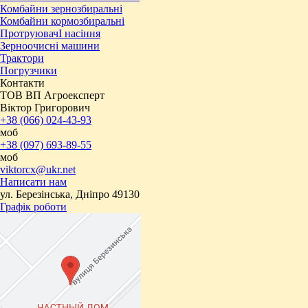
Комбайни зернозбиральні
Комбайни кормозбиральні
ПротруювачІ насіння
Зерноочисні машини
Трактори
Погрузчики
Контакти
ТОВ ВП Агроексперт
Віктор Григорович
+38 (066) 024-43-93
моб
+38 (097) 693-89-55
моб
viktorcx@ukr.net
Написати нам
ул. Березінська, Дніпро 49130
Графік роботи