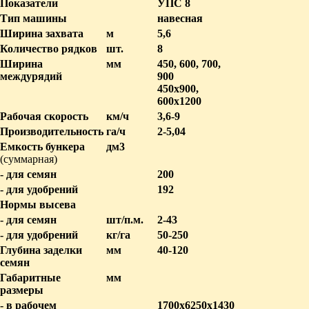
Показатели
УПС 8
Тип машины
навесная
Ширина захвата
м
5,6
Количество рядков
шт.
8
Ширина
мм
450, 600, 700,
междурядий
900
450х900,
600х1200
Рабочая скорость
км/ч
3,6-9
Производительность
га/ч
2-5,04
Емкость бункера
дм
3
(суммарная)
- для семян
200
- для удобрений
192
Нормы высева
- для семян
шт/п.м.
2-43
- для удобрений
кг/га
50-250
Глубина заделки
мм
40-120
семян
Габаритные
мм
размеры
- в рабочем
1700х6250х1430