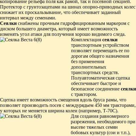
копирование рельефа поля как рамой, так и посевной секцией.
Протектор с грунтозацепами на шинах опорно-приводных колес
снижает их проскальзывание, что обеспечивает заданный
интервал между семенами.
Сеялки
снабжены прочным гидрофицированным маркером с
диском большего диаметра, который имеет возможность
изменять угол атаки для получения хорошо видимого следа.
Комплектация
сеялки
транспортным устройством
позволяет перемещать ее по
дорогам общего назначения
без применения
дополнительных
транспортных средств.
Полуавтоматическая сцепка
обеспечивает быстрое и
безопасное соединение
сеялки
с трактором.
Сцепка имеет возможность смещения вдоль бруса рамы, что
позволяет производить посев с междурядьем 450 мм тракторами,
у которых не меняется ширина колеи (например, Т-70С).
Для создания равномерного
разрежения, необходимого при
высеве тяжелых семян
бобовых культур (сои и т.п.),