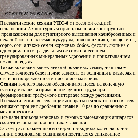
Пневматические
сеялки
УПС-8
с посевной секцией
оснащенной 2-х контурным приводом новой конструкции
предназначены для пунктирного высеивания калиброванных и
некалиброванных семян кукурузы, подсолнечника, клещевины,
сорго, сои, а также семян кормовых бобов, фасоли, люпина с
одновременным, раздельным от семян внесением
гранулированных минеральных удобрений и прикатыванием
почвы в рядках.
Также возможен высев некалиброванных семян, но в таком
случае точность будет прямо зависеть от величины в размерах и
степени поврежденности посевного материала.
Сеялки
точного высева обеспечивают посев на конечную
густоту, исключая применение ручного труда при
формировании требуемого интервала между растениями.
Пневматические высевающие аппараты
сеялок
точного высева
снижают процент дробления семян в 10 раз по сравнению с
механическими.
Все валы привода зерновых и туковых высевающих аппаратов
смонтированы на подшипниках качения.
За счет расположения оси опорноприводных колес на одной
линии с зерновыми сошниками достигается синхронное