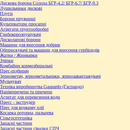
Дискова борона Солоха БГР-4.2/ БГР-6.7/ БГР-9.3
Лущильники дискові
Плуги
Борони пружинні
Культиватори просапні
Агрегати ґрунтообробні
Глибокорозпушувачі
Дисколапові борони
Машини для внесення добрив
Обприскувачі та машини для внесення гербіцидів
Жатки / Жниварки
Зчіпки
Комбайни кормозбиральні
Прес-підбирач
Зернометач, зернометальники, зернозавантажувачі
Мульчувач
Техніка виробництва Gaspardo (Гаспардо)
Напівпричепи та причепи
Агрегат для перевезення води
Пресc - экструдер
Прес для віджиму олії
Косарка роторна, пальцева
Сільгосптехніка
Запасні частини
Запасні частини сівалки СПЧ