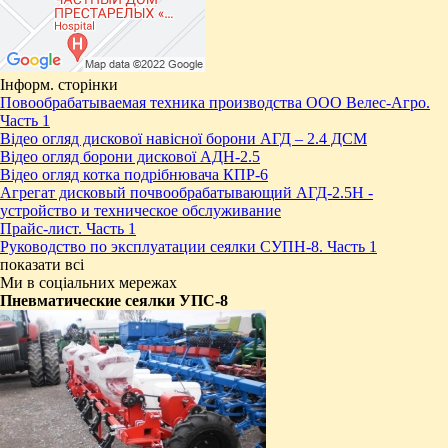
Інформ. сторінки
Повообрабатываемая техника производства ООО Велес-Агро.
Часть 1
Відео огляд дискової навісної борони АГД – 2.4 ДСМ
Відео огляд борони дискової АДН-2.5
Відео огляд котка подрібнювача КПР-6
Агрегат дисковый почвообрабатывающий АГД-2.5Н -
устройство и техническое обслуживание
Прайс-лист. Часть 1
Руководство по эксплуатации сеялки СУПН-8. Часть 1
показати всі
Ми в соціальних мережах
Пневматические сеялки УПС-8