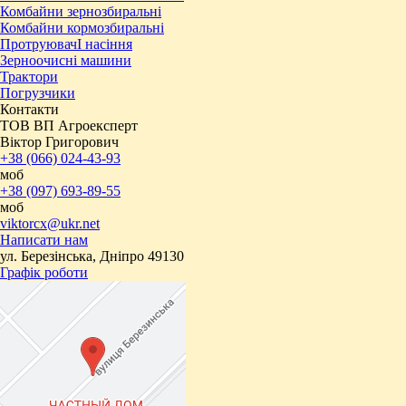
Комбайни зернозбиральні
Комбайни кормозбиральні
ПротруювачІ насіння
Зерноочисні машини
Трактори
Погрузчики
Контакти
ТОВ ВП Агроексперт
Віктор Григорович
+38 (066) 024-43-93
моб
+38 (097) 693-89-55
моб
viktorcx@ukr.net
Написати нам
ул. Березінська, Дніпро 49130
Графік роботи