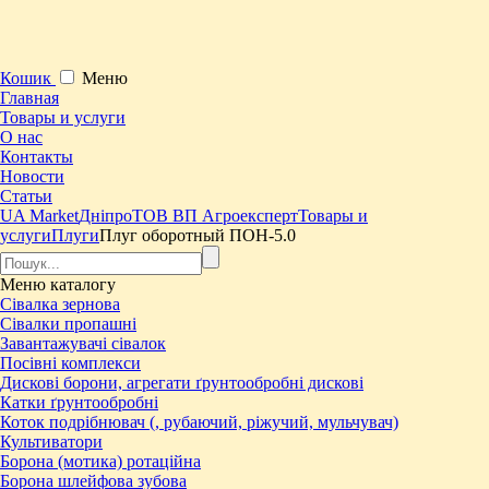
Кошик
Меню
Главная
Товары и услуги
О нас
Контакты
Новости
Статьи
UA Market
Дніпро
ТОВ ВП Агроексперт
Товары и
услуги
Плуги
Плуг оборотный ПОН-5.0
Меню
каталогу
Сівалка зернова
Сівалки пропашні
Завантажувачі сівалок
Посівні комплекси
Дискові борони, агрегати ґрунтообробні дискові
Катки ґрунтообробні
Коток подрібнювач (, рубаючий, ріжучий, мульчувач)
Культиватори
Борона (мотика) ротаційна
Борона шлейфова зубова