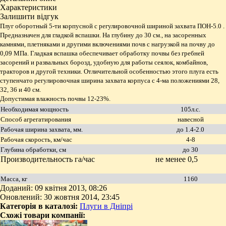
Характеристики
Залишити відгук
Плуг оборотный 5-ти корпусной с регулировочной шириной захвата ПОН-5.0 .
Предназначен для гладкой вспашки. На глубину до 30 см., на засоренных
камнями, плетняками и другими включениями почв с нагрузкой на почву до
0,09 МПа. Гладкая вспашка обеспечивает обработку почвы без гребней
засорений и развальных борозд, удобную для работы сеялок, комбайнов,
тракторов и другой техники. Отличительной особенностью этого плуга есть
ступенчато регулировочная ширина захвата корпуса с 4-ма положениями 28,
32, 36 и 40 см.
Допустимая влажность почвы 12-23%.
Необходимая мощность
105л.с.
Способ агрегатирования
навесной
Рабочая ширина захвата, мм.
до 1.4-2.0
Рабочая скорость, км/час
4-8
Глубина обработки, см
до 30
Производительность га/час
не менее 0,5
Масса, кг
1160
Доданий: 09 квітня 2013, 08:26
Оновлений: 30 жовтня 2014, 23:45
Категорія в каталозі:
Плуги в Дніпрі
Схожі товари компанії: