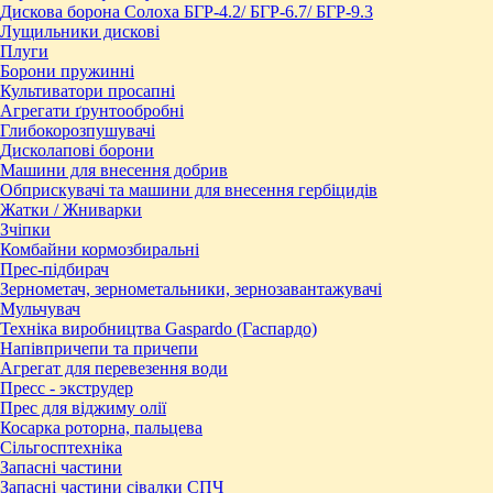
Дискова борона Солоха БГР-4.2/ БГР-6.7/ БГР-9.3
Лущильники дискові
Плуги
Борони пружинні
Культиватори просапні
Агрегати ґрунтообробні
Глибокорозпушувачі
Дисколапові борони
Машини для внесення добрив
Обприскувачі та машини для внесення гербіцидів
Жатки / Жниварки
Зчіпки
Комбайни кормозбиральні
Прес-підбирач
Зернометач, зернометальники, зернозавантажувачі
Мульчувач
Техніка виробництва Gaspardo (Гаспардо)
Напівпричепи та причепи
Агрегат для перевезення води
Пресc - экструдер
Прес для віджиму олії
Косарка роторна, пальцева
Сільгосптехніка
Запасні частини
Запасні частини сівалки СПЧ