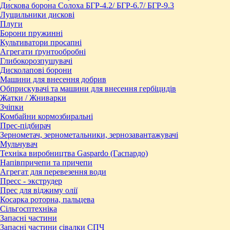
Дискова борона Солоха БГР-4.2/ БГР-6.7/ БГР-9.3
Лущильники дискові
Плуги
Борони пружинні
Культиватори просапні
Агрегати ґрунтообробні
Глибокорозпушувачі
Дисколапові борони
Машини для внесення добрив
Обприскувачі та машини для внесення гербіцидів
Жатки / Жниварки
Зчіпки
Комбайни кормозбиральні
Прес-підбирач
Зернометач, зернометальники, зернозавантажувачі
Мульчувач
Техніка виробництва Gaspardo (Гаспардо)
Напівпричепи та причепи
Агрегат для перевезення води
Пресc - экструдер
Прес для віджиму олії
Косарка роторна, пальцева
Сільгосптехніка
Запасні частини
Запасні частини сівалки СПЧ