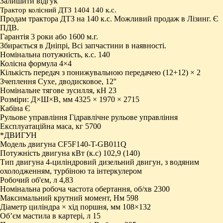
Залишити відгук
Трактор колісний ДТЗ 1404 140
к.с.
Продам трактора ДТЗ на 140 к.с. Можливий продаж в Лізинг. Є
ПДВ.
Гарантія 3 роки або 1600 м.г.
Збирається в Дніпрі, Всі запчастини в наявності.
Номінальна потужність, к.с. 140
Колісна формула 4×4
Кількість передач з понижувальною передачею (12+12) × 2
Зчеплення Сухе, дводисковое, 12''
Номінальне тягове зусилля, кН 23
Розміри: Д×Ш×В, мм 4325 × 1970 × 2715
Кабіна Є
Рульове управління Гідравлічне рульове управління
Експлуатаційна маса, кг 5700
*ДВИГУН
Модель двигуна CF5F140-T-GB011Q
Потужність двигуна кВт (к.с) 102,9 (140)
Тип двигуна 4-циліндровий дизельний двигун, з водяним
охолодженням, турбіною та інтеркулером
Робочий об'єм, л 4,83
Номінальна робоча частота обертання, об/хв 2300
Максимальний крутний момент, Нм 598
Діаметр циліндра × хід поршня, мм 108×132
Об’єм мастила в картері, л 15