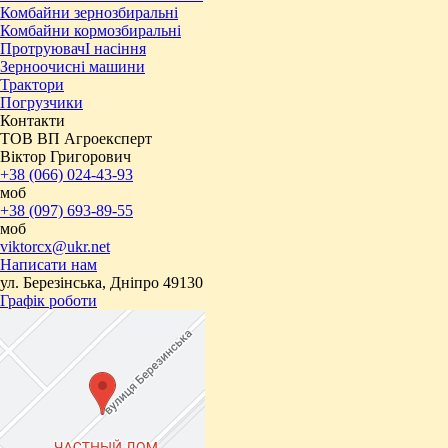
Комбайни зернозбиральні
Комбайни кормозбиральні
ПротруювачІ насіння
Зерноочисні машини
Трактори
Погрузчики
Контакти
ТОВ ВП Агроексперт
Віктор Григорович
+38 (066) 024-43-93
моб
+38 (097) 693-89-55
моб
viktorcx@ukr.net
Написати нам
ул. Березінська, Дніпро 49130
Графік роботи