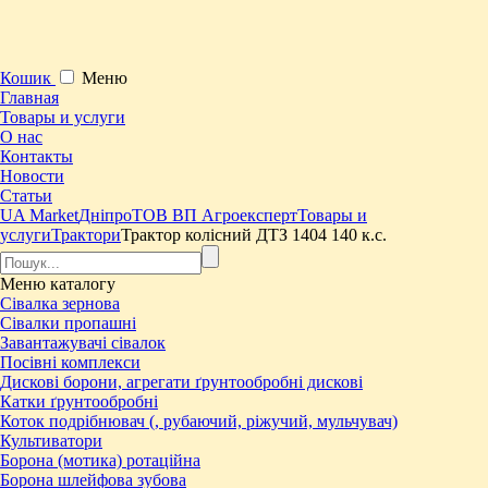
Кошик
Меню
Главная
Товары и услуги
О нас
Контакты
Новости
Статьи
UA Market
Дніпро
ТОВ ВП Агроексперт
Товары и
услуги
Трактори
​Трактор колісний ДТЗ 1404 140 к.с.
Меню
каталогу
Сівалка зернова
Сівалки пропашні
Завантажувачі сівалок
Посівні комплекси
Дискові борони, агрегати ґрунтообробні дискові
Катки ґрунтообробні
Коток подрібнювач (, рубаючий, ріжучий, мульчувач)
Культиватори
Борона (мотика) ротаційна
Борона шлейфова зубова