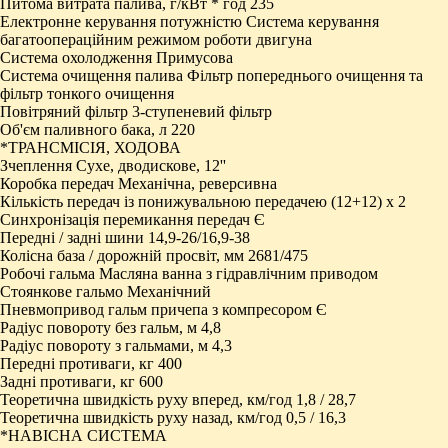
Питома витрата палива, г/кВт * год 235
Електронне керування потужністю Система керування
багатоопераційним режимом роботи двигуна
Система охолодження Примусова
Система очищення палива Фільтр попереднього очищення та
фільтр тонкого очищення
Повітряний фільтр 3-ступеневий фільтр
Об'єм паливного бака, л 220
*ТРАНСМІСІЯ, ХОДОВА
Зчеплення Сухе, дводискове, 12''
Коробка передач Механічна, реверсивна
Кількість передач із понижувальною передачею (12+12) x 2
Синхронізація перемикання передач Є
Передні / задні шини 14,9-26/16,9-38
Колісна база / дорожній просвіт, мм 2681/475
Робочі гальма Масляна ванна з гідравлічним приводом
Стоянкове гальмо Механічний
Пневмопривод гальм причепа з компресором Є
Радіус повороту без гальм, м 4,8
Радіус повороту з гальмами, м 4,3
Передні противаги, кг 400
Задні противаги, кг 600
Теоретична швидкість руху вперед, км/год 1,8 / 28,7
Теоретична швидкість руху назад, км/год 0,5 / 16,3
*НАВІСНА СИСТЕМА