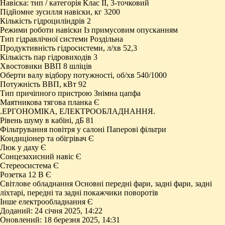
Навіска: тип / категорія Клас II, 3-точковий
Підйомне зусилля навіски, кг 3200
Кількість гідроциліндрів 2
Режими роботи навіски Із примусовим опусканням
Тип гідравлічної системи Роздільна
Продуктивність гідросистеми, л/хв 52,3
Кількість пар гідровиходів 3
Хвостовики ВВП 8 шліців
Оберти валу відбору потужності, об/хв 540/1000
Потужність ВВП, кВт 92
Тип причіпного пристрою Знімна цапфа
Маятникова тягова планка Є
.ЕРГОНОМІКА, ЕЛЕКТРООБЛАДНАННЯ.
Рівень шуму в кабіні, дБ 81
Фільтрування повітря у салоні Паперові фільтри
Кондиціонер та обігрівач Є
Люк у даху Є
Сонцезахисний навіс Є
Стереосистема Є
Розетка 12 В Є
Світлове обладнання Основні передні фари, задні фари, задні
ліхтарі, передні та задні покажчики поворотів
Інше електрообладнання Є
Доданий: 24 січня 2025, 14:22
Оновлений: 18 березня 2025, 14:31