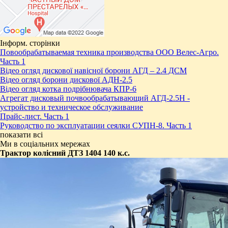
Інформ. сторінки
Повообрабатываемая техника производства ООО Велес-Агро.
Часть 1
Відео огляд дискової навісної борони АГД – 2.4 ДСМ
Відео огляд борони дискової АДН-2.5
Відео огляд котка подрібнювача КПР-6
Агрегат дисковый почвообрабатывающий АГД-2.5Н -
устройство и техническое обслуживание
Прайс-лист. Часть 1
Руководство по эксплуатации сеялки СУПН-8. Часть 1
показати всі
Ми в соціальних мережах
​Трактор колісний ДТЗ 1404 140 к.с.