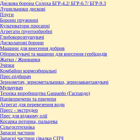
Дискова борона Солоха БГР-4.2/ БГР-6.7/ БГР-9.3
Лущильники дискові
Плуги
Борони пружинні
Культиватори просапні
Агрегати ґрунтообробні
Глибокорозпушувачі
Дисколапові борони
Машини для внесення добрив
Обприскувачі та машини для внесення гербіцидів
Жатки / Жниварки
Зчіпки
Комбайни кормозбиральні
Прес-підбирач
Зернометач, зернометальники, зернозавантажувачі
Мульчувач
Техніка виробництва Gaspardo (Гаспардо)
Напівпричепи та причепи
Агрегат для перевезення води
Пресc - экструдер
Прес для віджиму олії
Косарка роторна, пальцева
Сільгосптехніка
Запасні частини
Запасні частини сівалки СПЧ