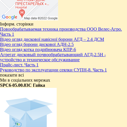
Інформ. сторінки
Повообрабатываемая техника производства ООО Велес-Агро.
Часть 1
Відео огляд дискової навісної борони АГД – 2.4 ДСМ
Відео огляд борони дискової АДН-2.5
Відео огляд котка подрібнювача КПР-6
Агрегат дисковый почвообрабатывающий АГД-2.5Н -
устройство и техническое обслуживание
Прайс-лист. Часть 1
Руководство по эксплуатации сеялки СУПН-8. Часть 1
показати всі
Ми в соціальних мережах
SPC6-05.00.83С Гайка