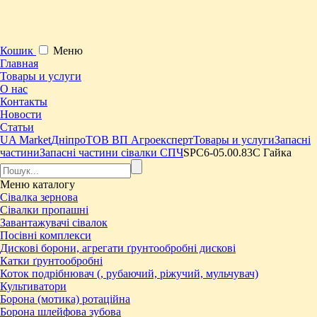
Кошик
Меню
Главная
Товары и услуги
О нас
Контакты
Новости
Статьи
UA Market
Дніпро
ТОВ ВП Агроексперт
Товары и услуги
Запасні
частини
Запасні частини сівалки СПЧ
SPC6-05.00.83С Гайка
Меню
каталогу
Сівалка зернова
Сівалки пропашні
Завантажувачі сівалок
Посівні комплекси
Дискові борони, агрегати ґрунтообробні дискові
Катки ґрунтообробні
Коток подрібнювач (, рубаючий, ріжучий, мульчувач)
Культиватори
Борона (мотика) ротаційна
Борона шлейфова зубова