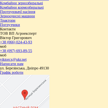
Комбайни зернозбиральні
Комбайни кормозбиральні
ПротруювачІ насіння
Зерноочисні машини
Трактори
Погрузчики
Контакти
ТОВ ВП Агроексперт
Віктор Григорович
+38 (066) 024-43-93
моб
+38 (097) 693-89-55
моб
viktorcx@ukr.net
Написати нам
ул. Березінська, Дніпро 49130
Графік роботи