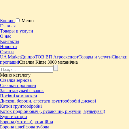
Кошик
Меню
Главная
Товары и услуги
О нас
Контакты
Новости
Статьи
UA Market
Дніпро
ТОВ ВП Агроексперт
Товары и услуги
Сівалки
пропашні
​Сівалка Kinze 3000 механічна
Меню
каталогу
Сівалка зернова
Сівалки пропашні
Завантажувачі сівалок
Посівні комплекси
Дискові борони, агрегати ґрунтообробні дискові
Катки ґрунтообробні
Коток подрібнювач (, рубаючий, ріжучий, мульчувач)
Культиватори
Борона (мотика) ротаційна
Борона шлейфова зубова