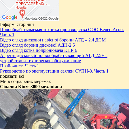
Інформ. сторінки
Повообрабатываемая техника производства ООО Велес-Агро.
Часть 1
Відео огляд дискової навісної борони АГД – 2.4 ДСМ
Відео огляд борони дискової АДН-2.5
Відео огляд котка подрібнювача КПР-6
Агрегат дисковый почвообрабатывающий АГД-2.5Н -
устройство и техническое обслуживание
Прайс-лист. Часть 1
Руководство по эксплуатации сеялки СУПН-8. Часть 1
показати всі
Ми в соціальних мережах
​Сівалка Kinze 3000 механічна