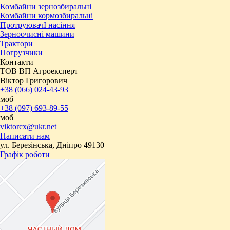
Комбайни зернозбиральні
Комбайни кормозбиральні
ПротруювачІ насіння
Зерноочисні машини
Трактори
Погрузчики
Контакти
ТОВ ВП Агроексперт
Віктор Григорович
+38 (066) 024-43-93
моб
+38 (097) 693-89-55
моб
viktorcx@ukr.net
Написати нам
ул. Березінська, Дніпро 49130
Графік роботи