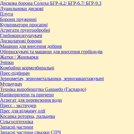
Дискова борона Солоха БГР-4.2/ БГР-6.7/ БГР-9.3
Лущильники дискові
Плуги
Борони пружинні
Культиватори просапні
Агрегати ґрунтообробні
Глибокорозпушувачі
Дисколапові борони
Машини для внесення добрив
Обприскувачі та машини для внесення гербіцидів
Жатки / Жниварки
Зчіпки
Комбайни кормозбиральні
Прес-підбирач
Зернометач, зернометальники, зернозавантажувачі
Мульчувач
Техніка виробництва Gaspardo (Гаспардо)
Напівпричепи та причепи
Агрегат для перевезення води
Пресc - экструдер
Прес для віджиму олії
Косарка роторна, пальцева
Сільгосптехніка
Запасні частини
Запасні частини сівалки СПЧ