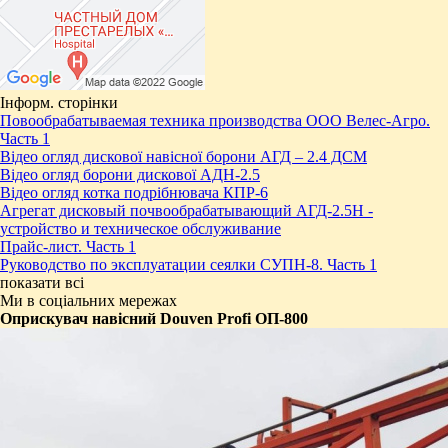
Інформ. сторінки
Повообрабатываемая техника производства ООО Велес-Агро.
Часть 1
Відео огляд дискової навісної борони АГД – 2.4 ДСМ
Відео огляд борони дискової АДН-2.5
Відео огляд котка подрібнювача КПР-6
Агрегат дисковый почвообрабатывающий АГД-2.5Н -
устройство и техническое обслуживание
Прайс-лист. Часть 1
Руководство по эксплуатации сеялки СУПН-8. Часть 1
показати всі
Ми в соціальних мережах
Оприскувач навісний Douven Profi ОП-800