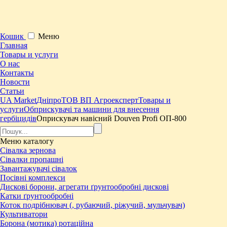
Кошик
Меню
Главная
Товары и услуги
О нас
Контакты
Новости
Статьи
UA Market
Дніпро
ТОВ ВП Агроексперт
Товары и
услуги
Обприскувачі та машини для внесення
гербіцидів
Оприскувач навісний Douven Profi ОП-800
Меню
каталогу
Сівалка зернова
Сівалки пропашні
Завантажувачі сівалок
Посівні комплекси
Дискові борони, агрегати ґрунтообробні дискові
Катки ґрунтообробні
Коток подрібнювач (, рубаючий, ріжучий, мульчувач)
Культиватори
Борона (мотика) ротаційна