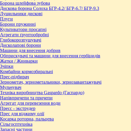
Борона шлейфова зубова
Дискова борона Солоха БГР-4.2/ БГР-6.7/ БГР-9.3
Лущильники дискові
Плуги
Борони пружинні
Культиватори просапні
Агрегати ґрунтообробні
Глибокорозпушувачі
Дисколапові борони
Машини для внесення добрив
Обприскувачі та машини для внесення гербіцидів
Жатки / Жниварки
Зчіпки
Комбайни кормозбиральні
Прес-підбирач
Зернометач, зернометальники, зернозавантажувачі
Мульчувач
Техніка виробництва Gaspardo (Гаспардо)
Напівпричепи та причепи
Агрегат для перевезення води
Пресc - экструдер
Прес для віджиму олії
Косарка роторна, пальцева
Сільгосптехніка
Запасні частини