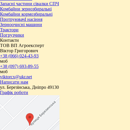
Запасні частини сівалки СПЧ
Комбайни зернозбиральні
Комбайни кормозбиральні
ПротруювачІ насіння
Зерноочисні машини
Трактори
Погрузчики
Контакти
ТОВ ВП Агроексперт
Віктор Григорович
+38 (066) 024-43-93
моб
+38 (097) 693-89-55
моб
viktorcx@ukr.net
Написати нам
ул. Березінська, Дніпро 49130
Графік роботи