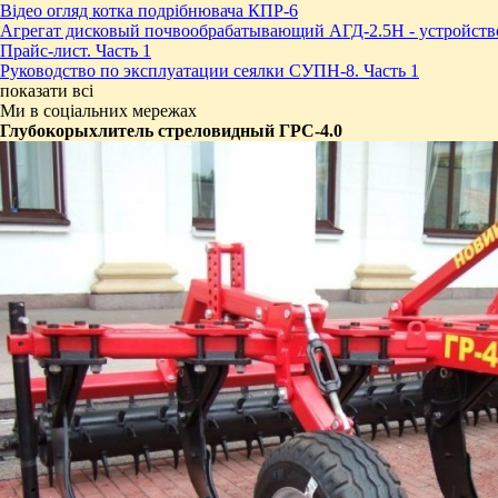
Відео огляд котка подрібнювача КПР-6
Агрегат дисковый почвообрабатывающий АГД-2.5Н - устройств
Прайс-лист. Часть 1
Руководство по эксплуатации сеялки СУПН-8. Часть 1
показати всі
Ми в соціальних мережах
Глубокорыхлитель стреловидный ГРC-4.0