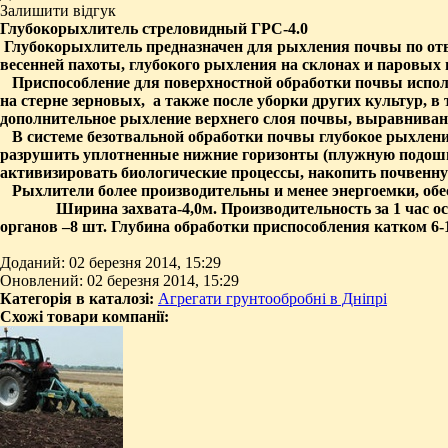
Залишити відгук
Глубокорыхлитель стреловидный ГР
C
-
4.
0
Глубокорыхлитель предназначен для рыхления почвы по отва
весенней пахоты, глубокого рыхления на склонах и паровых 
Приспособление для поверхностной обработки почвы исполь
на стерне зерновых,
а также после уборки других культур, 
дополнительное рыхление верхнего слоя почвы, выравнивани
В системе безотвальной обработки почвы глубокое рыхлен
разрушить уплотненные нижние горизонты (плужную подошв
активизировать биологические процессы, накопить почвенну
Рыхлители более производительны и менее энергоемки, об
Ширина захвата-4,0м. Производительность за 1 час ос
органов –8 шт. Глубина обработки приспособления катком 6-
Доданий: 02 березня 2014, 15:29
Оновлений: 02 березня 2014, 15:29
Категорія в каталозі:
Агрегати грунтообробні в Дніпрі
Схожі товари компанії: