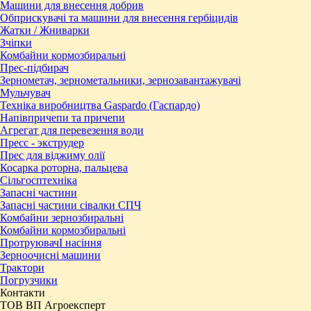
Машини для внесення добрив
Обприскувачі та машини для внесення гербіцидів
Жатки / Жниварки
Зчіпки
Комбайни кормозбиральні
Прес-підбирач
Зернометач, зернометальники, зернозавантажувачі
Мульчувач
Техніка виробництва Gaspardo (Гаспардо)
Напівпричепи та причепи
Агрегат для перевезення води
Пресc - экструдер
Прес для віджиму олії
Косарка роторна, пальцева
Сільгосптехніка
Запасні частини
Запасні частини сівалки СПЧ
Комбайни зернозбиральні
Комбайни кормозбиральні
ПротруювачІ насіння
Зерноочисні машини
Трактори
Погрузчики
Контакти
ТОВ ВП Агроексперт