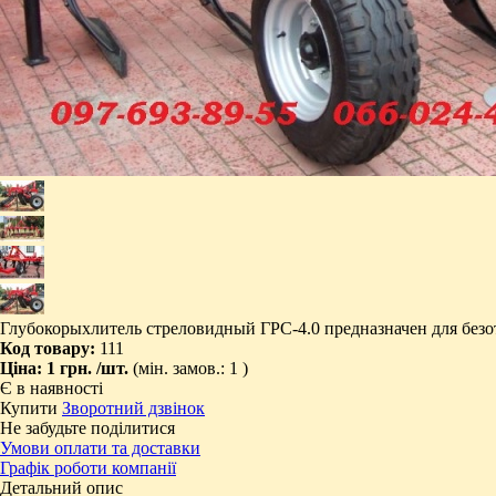
Глубокорыхлитель стреловидный ГРC-4.0 предназначен для безо
Код товару:
111
Ціна:
1 грн.
/шт.
(мін. замов.: 1 )
Є в наявності
Купити
Зворотний дзвінок
Не забудьте поділитися
Умови оплати та доставки
Графік роботи компанії
Детальний опис