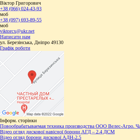
Віктор Григорович
+38 (066) 024-43-93
моб
+38 (097) 693-89-55
моб
viktorcx@ukr.net
Написати нам
ул. Березінська, Дніпро 49130
Графік роботи
Інформ. сторінки
Повообрабатываемая техника производства ООО Велес-Агро. Ча
Відео огляд дискової навісної борони АГД – 2.4 ДСМ
Відео огляд борони дискової АДН-2.5