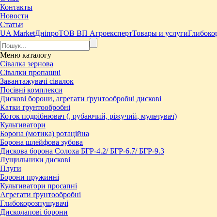
Контакты
Новости
Статьи
UA Market
Дніпро
ТОВ ВП Агроексперт
Товары и услуги
Глибоко
Меню
каталогу
Сівалка зернова
Сівалки пропашні
Завантажувачі сівалок
Посівні комплекси
Дискові борони, агрегати ґрунтообробні дискові
Катки ґрунтообробні
Коток подрібнювач (, рубаючий, ріжучий, мульчувач)
Культиватори
Борона (мотика) ротаційна
Борона шлейфова зубова
Дискова борона Солоха БГР-4.2/ БГР-6.7/ БГР-9.3
Лущильники дискові
Плуги
Борони пружинні
Культиватори просапні
Агрегати ґрунтообробні
Глибокорозпушувачі
Дисколапові борони