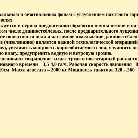
льным и безотвальным фонам с углублением пахотного гориз
полях.
зуется в период предпосевной обработки почвы весной и на
в том числе длинностеблевых, после предварительного луще
е поверхности поля и частичное измельчение длинностеблев
ие (чизелевание) является важной технологической операци
у), увеличить мощность корнеобитаемого слоя, улучшить в
ю влагу, предупредить водную и ветровую эрозию.
еспечивают сокращение затрат труда и погектарный расход 
новного времени – 3,5-4,0 га/ч. Рабочая скорость движения –8
10см. Масса агрегата – 2000 кг Мощность трактора 320…360