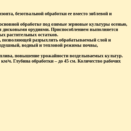
онта, безотвальной обработки ее вместо зяблевой и
 основной обработке под озимые зерновые культуры осенью,
ния дисковыми орудиями. Приспособлением выполняется
ых растительных остатков.
ей, позволяющей разрыхлить обрабатываемый слой и
оздушный, водный и тепловой режимы почвы,
топлива, повышение урожайности возделываемых культур.
 км/ч. Глубина обработки – до 45 см. Количество рабочих