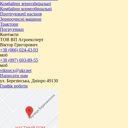
Комбайни зернозбиральні
Комбайни кормозбиральні
ПротруювачІ насіння
Зерноочисні машини
Трактори
Погрузчики
Контакти
ТОВ ВП Агроексперт
Віктор Григорович
+38 (066) 024-43-93
моб
+38 (097) 693-89-55
моб
viktorcx@ukr.net
Написати нам
ул. Березінська, Дніпро 49130
Графік роботи