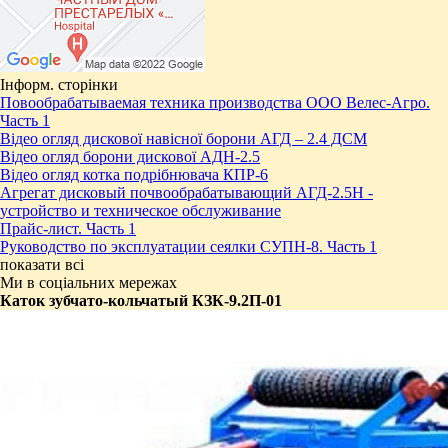
Інформ. сторінки
Повообрабатываемая техника производства ООО Велес-Агро.
Часть 1
Відео огляд дискової навісної борони АГД – 2.4 ДСМ
Відео огляд борони дискової АДН-2.5
Відео огляд котка подрібнювача КПР-6
Агрегат дисковый почвообрабатывающий АГД-2.5Н -
устройство и техническое обслуживание
Прайс-лист. Часть 1
Руководство по эксплуатации сеялки СУПН-8. Часть 1
показати всі
Ми в соціальних мережах
Каток зубчато-кольчатый КЗК-9.2П-01