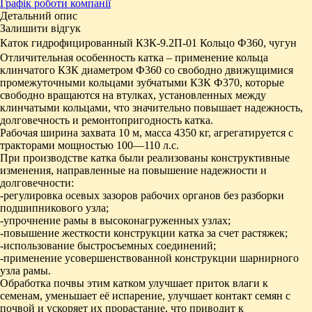
Графік роботи компанії
Детальний опис
Залишити відгук
Каток
гидрофицированный
КЗК-9.2П-01 Кольцо Ф360, чугун
Отличительная особенность катка – применение кольца
клинчатого КЗК диаметром Ф360 со свободно движущимися
промежуточными кольцами зубчатыми КЗК Ф370, которые
свободно вращаются на втулках, установленных между
клинчатыми кольцами, что значительно повышает надежность,
долговечность и ремонтопригодность катка.
Рабочая ширина захвата 10 м, масса
4350 кг, агрегатируется с
тракторами мощностью 100—110 л.с.
При производстве катка были реализованы конструктивные
изменения, направленные на повышение надежности и
долговечности:
-регулировка осевых зазоров рабочих органов без разборки
подшипникового узла;
-упрочнение рамы в высоконагруженных узлах;
-повышение жесткости конструкции катка за счет растяжек;
-использование быстросъемных соединений;
-применение усовершенствованной конструкции шарнирного
узла рамы.
Обработка почвы этим катком улучшает приток влаги к
семенам, уменьшает её испарение, улучшает контакт семян с
почвой и ускоряет их прорастание, что приводит к