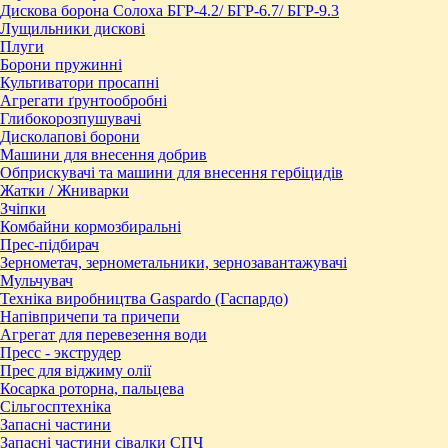
Дискова борона Солоха БГР-4.2/ БГР-6.7/ БГР-9.3
Лущильники дискові
Плуги
Борони пружинні
Культиватори просапні
Агрегати ґрунтообробні
Глибокорозпушувачі
Дисколапові борони
Машини для внесення добрив
Обприскувачі та машини для внесення гербіцидів
Жатки / Жниварки
Зчіпки
Комбайни кормозбиральні
Прес-підбирач
Зернометач, зернометальники, зернозавантажувачі
Мульчувач
Техніка виробництва Gaspardo (Гаспардо)
Напівпричепи та причепи
Агрегат для перевезення води
Пресc - экструдер
Прес для віджиму олії
Косарка роторна, пальцева
Сільгосптехніка
Запасні частини
Запасні частини сівалки СПЧ