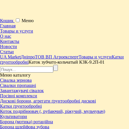
Кошик
Меню
Главная
Товары и услуги
О нас
Контакты
Новости
Статьи
UA Market
Дніпро
ТОВ ВП Агроексперт
Товары и услуги
Катки
ґрунтообробні
Каток зубчато-кольчатый КЗК-9.2П-01
Меню
каталогу
Сівалка зернова
Сівалки пропашні
Завантажувачі сівалок
Посівні комплекси
Дискові борони, агрегати ґрунтообробні дискові
Катки ґрунтообробні
Коток подрібнювач (, рубаючий, ріжучий, мульчувач)
Культиватори
Борона (мотика) ротаційна
Борона шлейфова зубова