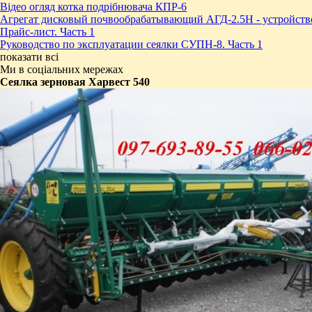
Відео огляд котка подрібнювача КПР-6
Агрегат дисковый почвообрабатывающий АГД-2.5Н - устройств
Прайс-лист. Часть 1
Руководство по эксплуатации сеялки СУПН-8. Часть 1
показати всі
Ми в соціальних мережах
Сеялка зерновая Харвест 540