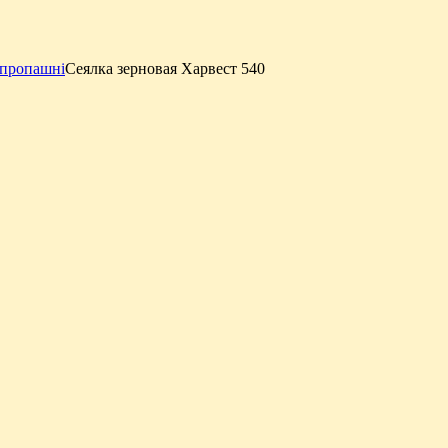
 пропашні
Сеялка зерновая Харвест 540