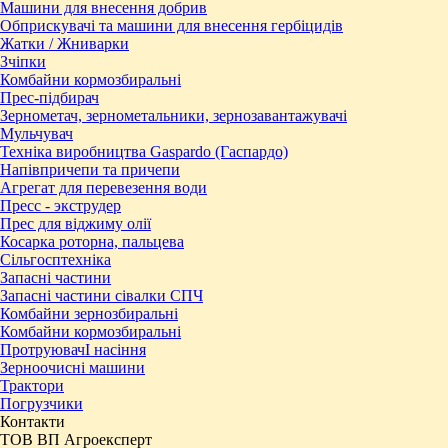
Машини для внесення добрив
Обприскувачі та машини для внесення гербіцидів
Жатки / Жниварки
Зчіпки
Комбайни кормозбиральні
Прес-підбирач
Зернометач, зернометальники, зернозавантажувачі
Мульчувач
Техніка виробництва Gaspardo (Гаспардо)
Напівпричепи та причепи
Агрегат для перевезення води
Пресc - экструдер
Прес для віджиму олії
Косарка роторна, пальцева
Сільгосптехніка
Запасні частини
Запасні частини сівалки СПЧ
Комбайни зернозбиральні
Комбайни кормозбиральні
ПротруювачІ насіння
Зерноочисні машини
Трактори
Погрузчики
Контакти
ТОВ ВП Агроексперт