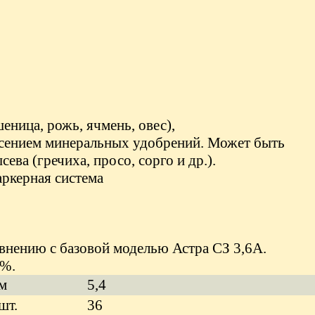
еница, рожь, ячмень, овес),
внесением минеральных удобрений. Может быть
ва (гречиха, просо, сорго и др.).
аркерная система
авнению с базовой моделью Астра СЗ 3,6А.
0%.
м
5,
4
шт.
36