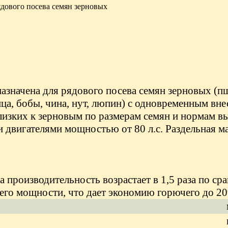
рядового посева семян зерновых
назначена для рядового посева семян зерновых (пш
вица, бобы, чина, нут, люпин) с одновременным 
изких к зерновым по размерам семян и нормам высе
 двигателями мощностью от 80 л.с.
Раздельная м
а производительность возрастает в 1,5 раза по ср
 его мощности, что дает экономию горючего до 2