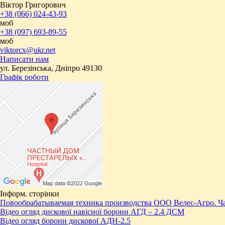
Віктор Григорович
+38 (066) 024-43-93
моб
+38 (097) 693-89-55
моб
viktorcx@ukr.net
Написати нам
ул. Березінська, Дніпро 49130
Графік роботи
Інформ. сторінки
Повообрабатываемая техника производства ООО Велес-Агро. Ча
Відео огляд дискової навісної борони АГД – 2.4 ДСМ
Відео огляд борони дискової АДН-2.5