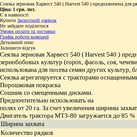
Сеялка зерновая Харвест 540 ( Harvest 540 ) предназначена для 
Ціна:
1 грн.
/шт.
Є в наявності
Купити
Зворотний дзвінок
Не забудьте поділитися
Умови оплати та доставки
Графік роботи компанії
Детальний опис
Залишити відгук
Сеялка зерновая Харвест 540 (
Harvest 540
) пред
зернобобовых культур (горох, фасоль, соя, чече
использована для посева семян других культур, бл
Сеялка агрегатируется с тракторами оснащенными
Порошковая покраска
Сошник со смещенными дисками.
Предпочтительно использовать на
полях от 20 га.
За счет увеличения ширины захват
Двигатель трактора МТЗ-80 загружается до 85 %
Ширина захвата
Количество рядков