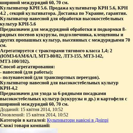
шириной междурядий 60, 70 см.
Культиватор КРН 5.6. Продажа культиватор КРН 5.6, КРН
4.2 , секций культиватора.
Доставка по Украине, гарантия.
Культиватор навесной для обработки высокостебельных
культур КРН-5.6
Предназначен для междурядной обработки и подкормки 8-
рядных посевов кукурузы, подсолнечника, клещевины и
других пропашных культур, высеянных с междурядьями 70
см.
Агрегатируется с тракторами тягового класса 1,4; 2
(ЮМЗ-6АМ/6АЛ, МТЗ-80/82, ЛТЗ-155, МТЗ-142,
МТЗ-100/102).
Способ агрегатирования:
- навесной (для работы);
- полунавесной (для транспортных переездов).
Культиватор навесной для высокостебельных культур
КРН-4,2
Предназначен для ухода за 6-рядными посадками
высокостебельных культур (кукурузы и др.) и картофеля с
шириной междурядий 60, 70 см.
Доданий: 15 квітня 2014, 10:52
Оновлений: 15 квітня 2014, 10:52
Категорія в каталозі:
Культиватори навісні в Дніпрі
Схожі товари компанії: