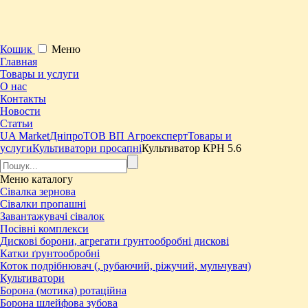
Кошик
Меню
Главная
Товары и услуги
О нас
Контакты
Новости
Статьи
UA Market
Дніпро
ТОВ ВП Агроексперт
Товары и
услуги
Культиватори просапні
Культиватор КРН 5.6
Меню
каталогу
Сівалка зернова
Сівалки пропашні
Завантажувачі сівалок
Посівні комплекси
Дискові борони, агрегати ґрунтообробні дискові
Катки ґрунтообробні
Коток подрібнювач (, рубаючий, ріжучий, мульчувач)
Культиватори
Борона (мотика) ротаційна
Борона шлейфова зубова