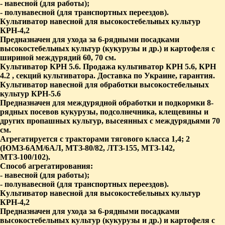
- навесной (для работы);
- полунавесной (для транспортных переездов).
Культиватор навесной для высокостебельных культур
КРН-4,2
Предназначен для ухода за 6-рядными посадками
высокостебельных культур (кукурузы и др.) и картофеля с
шириной междурядий 60, 70 см.
Культиватор КРН 5.6. Продажа культиватор КРН 5.6, КРН
4.2 , секций культиватора.
Доставка по Украине, гарантия.
Культиватор навесной для обработки высокостебельных
культур КРН-5.6
Предназначен для междурядной обработки и подкормки 8-
рядных посевов кукурузы, подсолнечника, клещевины и
других пропашных культур, высеянных с междурядьями 70
см.
Агрегатируется с тракторами тягового класса 1,4; 2
(ЮМЗ-6АМ/6АЛ, МТЗ-80/82, ЛТЗ-155, МТЗ-142,
МТЗ-100/102).
Способ агрегатирования:
- навесной (для работы);
- полунавесной (для транспортных переездов).
Культиватор навесной для высокостебельных культур
КРН-4,2
Предназначен для ухода за 6-рядными посадками
высокостебельных культур (кукурузы и др.) и картофеля с