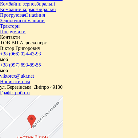
Комбайни зернозбиральні
Комбайни кормозбиральні
ПротруювачІ насіння
Зерноочисні машини
Трактори
Погрузчики
Контакти
ТОВ ВП Агроексперт
Віктор Григорович
+38 (066) 024-43-93
моб
+38 (097) 693-89-55
моб
viktorcx@ukr.net
Написати нам
ул. Березінська, Дніпро 49130
Графік роботи