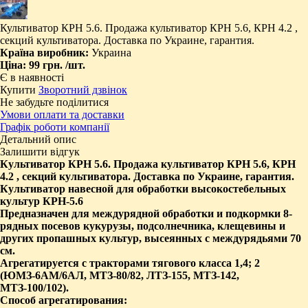
Культиватор КРН 5.6. Продажа культиватор КРН 5.6, КРН 4.2 ,
секций культиватора. Доставка по Украине, гарантия.
Країна виробник:
Украина
Ціна:
99 грн.
/шт.
Є в наявності
Купити
Зворотний дзвінок
Не забудьте поділитися
Умови оплати та доставки
Графік роботи компанії
Детальний опис
Залишити відгук
Культиватор КРН 5.6. Продажа культиватор КРН 5.6, КРН
4.2 , секций культиватора.
Доставка по Украине, гарантия.
Культиватор навесной для обработки высокостебельных
культур КРН-5.6
Предназначен для междурядной обработки и подкормки 8-
рядных посевов кукурузы, подсолнечника, клещевины и
других пропашных культур, высеянных с междурядьями 70
см.
Агрегатируется с тракторами тягового класса 1,4; 2
(ЮМЗ-6АМ/6АЛ, МТЗ-80/82, ЛТЗ-155, МТЗ-142,
МТЗ-100/102).
Способ агрегатирования: