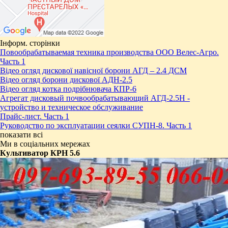
Інформ. сторінки
Повообрабатываемая техника производства ООО Велес-Агро.
Часть 1
Відео огляд дискової навісної борони АГД – 2.4 ДСМ
Відео огляд борони дискової АДН-2.5
Відео огляд котка подрібнювача КПР-6
Агрегат дисковый почвообрабатывающий АГД-2.5Н -
устройство и техническое обслуживание
Прайс-лист. Часть 1
Руководство по эксплуатации сеялки СУПН-8. Часть 1
показати всі
Ми в соціальних мережах
Культиватор КРН 5.6