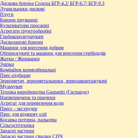
Дискова борона Солоха БГР-4.2/ БГР-6.7/ БГР-9.3
Лущильники дискові
Плуги
Борони пружинні
Культиватори просапні
Агрегати ґрунтообробні
Глибокорозпушувачі
Дисколапові борони
Машини для внесення добрив
Обприскувачі та машини для внесення гербіцидів
Жатки / Жниварки
Зчіпки
Комбайни кормозбиральні
Прес-підбирач
Зернометач, зернометальники, зернозавантажувачі
Мульчувач
Техніка виробництва Gaspardo (Гаспардо)
Напівпричепи та причепи
Агрегат для перевезення води
Пресc - экструдер
Прес для віджиму олії
Косарка роторна, пальцева
Сільгосптехніка
Запасні частини
Запасні частини сівалки СПЧ