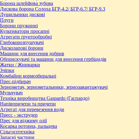
Борона шлейфова зубова
Дискова борона Солоха БГР-4.2/ БГР-6.7/ БГР-9.3
Лущильники дискові
Плуги
Борони пружинні
Культиватори просапні
Агрегати ґрунтообробні
Глибокорозпушувачі
Дисколапові борони
Машини для внесення добрив
Обприскувачі та машини для внесення гербіцидів
Жатки / Жниварки
Зчіпки
Комбайни кормозбиральні
Прес-підбирач
Зернометач, зернометальники, зернозавантажувачі
Мульчувач
Техніка виробництва Gaspardo (Гаспардо)
Напівпричепи та причепи
Агрегат для перевезення води
Пресc - экструдер
Прес для віджиму олії
Косарка роторна, пальцева
Сільгосптехніка
Запасні частини