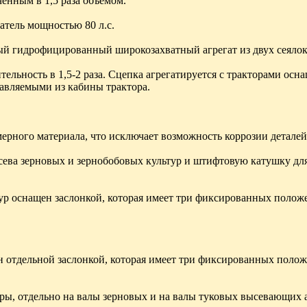
енным в 1,5 раза объемом.
тель мощностью 80 л.с.
ный гидрофицированный широкозахватный агрегат из двух сеял
тельность в 1,5-2 раза. Сцепка агрегатируется с тракторами о
авляемыми из кабины трактора.
ного материала, что исключает возможность коррозии деталей 
ва зерновых и зернобобовых культур и штифтовую катушку для м
ур оснащен заслонкой, которая имеет три фиксированных полож
 отдельной заслонкой, которая имеет три фиксированных полож
ры, отдельно на валы зерновых и на валы туковых высевающих а