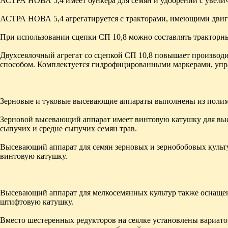
АСТРА НОВА 5,4 имеет бункера для семян и удобрений с увелич
АСТРА НОВА 5,4 агрегатируется с тракторами, имеющими двига
При использовании сцепки СП 10,8 можно составлять трактор
Двухсеялочный агрегат со сцепкой СП 10,8 повышает производи
способом. Комплектуется гидрофицированными маркерами, упр
Зерновые и туковые высевающие аппараты выполнены из полимер
Зерновой высевающий аппарат имеет винтовую катушку для высе
сыпучих и средне сыпучих семян трав.
Высевающий аппарат для семян зерновых и зернобобовых культ
винтовую катушку.
Высевающий аппарат для мелкосемянных культур также оснащен
штифтовую катушку.
Вместо шестеренных редукторов на сеялке установлены вариато