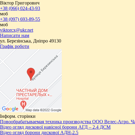
Віктор Григорович
+38 (066) 024-43-93
моб
+38 (097) 693-89-55
моб
viktorcx@ukr.net
Написати нам
ул. Березінська, Дніпро 49130
Графік роботи
Інформ. сторінки
Повообрабатываемая техника производства ООО Велес-Агро. Ча
Відео огляд дискової навісної борони АГД – 2.4 ДСМ
Відео огляд борони дискової АДН-2.5