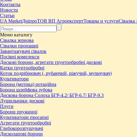
Контакты
Новости
Статьи
UA Market
Дніпро
ТОВ ВП Агроексперт
Товары и услуги
Сівалка 
Меню
каталогу
Сівалка зернова
Сівалки пропашні
Завантажувачі сівалок
Посівні комплекси
Дискові борони, агрегати ґрунтообробні дискові
Катки ґрунтообробні
Коток подрібнювач (, рубаючий, ріжучий, мульчувач)
Культиватори
Борона (мотика) ротаційна
Борона шлейфова зубова
Дискова борона Солоха БГР-4.2/ БГР-6.7/ БГР-9.3
Лущильники дискові
Плуги
Борони пружинні
Культиватори просапні
Агрегати ґрунтообробні
Глибокорозпушувачі
Дисколапові борони