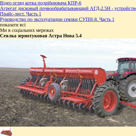
Відео огляд котка подрібнювача КПР-6
Агрегат дисковый почвообрабатывающий АГД-2.5Н - устройств
Прайс-лист. Часть 1
Руководство по эксплуатации сеялки СУПН-8. Часть 1
показати всі
Ми в соціальних мережах
Сеялка зернотуковая Астра Нова 5.4