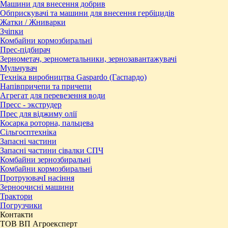
Машини для внесення добрив
Обприскувачі та машини для внесення гербіцидів
Жатки / Жниварки
Зчіпки
Комбайни кормозбиральні
Прес-підбирач
Зернометач, зернометальники, зернозавантажувачі
Мульчувач
Техніка виробництва Gaspardo (Гаспардо)
Напівпричепи та причепи
Агрегат для перевезення води
Пресc - экструдер
Прес для віджиму олії
Косарка роторна, пальцева
Сільгосптехніка
Запасні частини
Запасні частини сівалки СПЧ
Комбайни зернозбиральні
Комбайни кормозбиральні
ПротруювачІ насіння
Зерноочисні машини
Трактори
Погрузчики
Контакти
ТОВ ВП Агроексперт