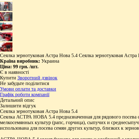
Сеялка зернотуковая Астра Нова 5.4 Сеялка зернотуковая Астра
Країна виробник:
Украина
Ціна:
99 грн.
/шт.
Є в наявності
Купити
Зворотний дзвінок
Не забудьте поділитися
Умови оплати та доставки
Графік роботи компанії
Детальний опис
Залишити відгук
Сеялка зернотуковая Астра Нова 5.4
Сеялка АСТРА НОВА 5.4 предназначенная для рядового посева сем
мелкосемянных культур (рапс, горчица), сыпучих и среднесыпу
использована для посева семян других культур, близких к зернов