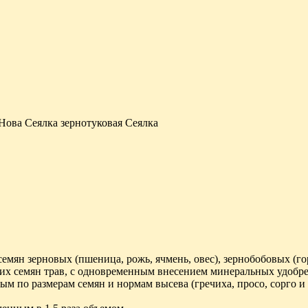
 Нова Сеялка зернотуковая Сеялка
ян зерновых (пшеница, рожь, ячмень, овес), зернобобовых (горо
чих семян трав, с одновременным внесением минеральных удобр
ым по размерам семян и нормам высева (гречиха, просо, сорго и 