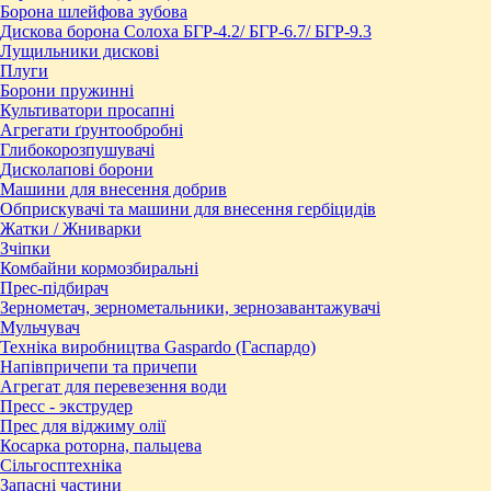
Борона шлейфова зубова
Дискова борона Солоха БГР-4.2/ БГР-6.7/ БГР-9.3
Лущильники дискові
Плуги
Борони пружинні
Культиватори просапні
Агрегати ґрунтообробні
Глибокорозпушувачі
Дисколапові борони
Машини для внесення добрив
Обприскувачі та машини для внесення гербіцидів
Жатки / Жниварки
Зчіпки
Комбайни кормозбиральні
Прес-підбирач
Зернометач, зернометальники, зернозавантажувачі
Мульчувач
Техніка виробництва Gaspardo (Гаспардо)
Напівпричепи та причепи
Агрегат для перевезення води
Пресc - экструдер
Прес для віджиму олії
Косарка роторна, пальцева
Сільгосптехніка
Запасні частини