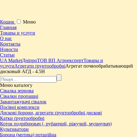
Кошик
Меню
Главная
Товары и услуги
О нас
Контакты
Новости
Статьи
UA Market
Дніпро
ТОВ ВП Агроексперт
Товары и
услуги
Агрегати ґрунтообробні
Агрегат почвообрабатывающий
дисковый АГД - 4.5Н
Меню
каталогу
Сівалка зернова
Сівалки пропашні
Завантажувачі сівалок
Посівні комплекси
Дискові борони, агрегати ґрунтообробні дискові
Катки ґрунтообробні
Коток подрібнювач (, рубаючий, ріжучий, мульчувач)
Культиватори
Борона (мотика) ротаційна