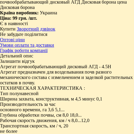
почвообрабатывающий дисковый АГД Дисковая борона цена
Дисковая борона
Країна виробник:
Украина
Ціна:
99 грн.
/шт.
Є в наявності
Купити
Зворотний дзвінок
Не забудьте поділитися
Оптові ціни
Умови оплати та доставки
Графік роботи компанії
Детальний опис
Залишити відгук
Агрегат почвообрабатывающий дисковый АГД - 4.5Н
Агрегат предназначен для возделывания почв разного
механического состава с измельчением и заделкой растительных
остатков в почву.
ТЕХНИЧЕСКАЯ ХАРАКТЕРИСТИКА :
Тип полунавесной
Ширина захвата, конструктивная, м 4,5 минус 0,1
Производительность за час
основного времени, га 3,6 5,1...
Глубина обработки почвы, см 8,0 18,0...
Рабочая скорость движения, км / ч 8,0...12,0
Транспортная скорость, км / ч, 20
не более