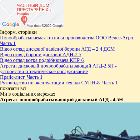
Інформ. сторінки
Повообрабатываемая техника производства ООО Велес-Агро.
Часть 1
Відео огляд дискової навісної борони АГД – 2.4 ДСМ
Відео огляд борони дискової АДН-2.5
Відео огляд котка подрібнювача КПР-6
Агрегат дисковый почвообрабатывающий АГД-2.5Н -
устройство и техническое обслуживание
Прайс-лист. Часть 1
Руководство по эксплуатации сеялки СУПН-8. Часть 1
показати всі
Ми в соціальних мережах
Агрегат почвообрабатывающий дисковый АГД - 4.5Н