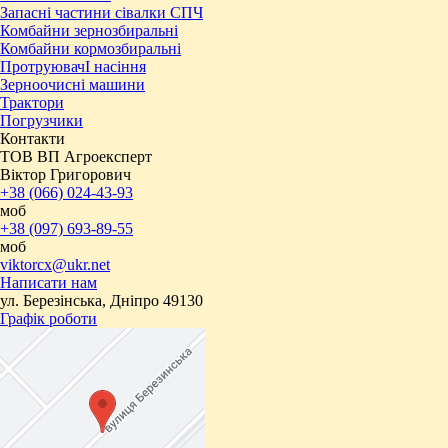
Запасні частини сівалки СПЧ
Комбайни зернозбиральні
Комбайни кормозбиральні
ПротруювачІ насіння
Зерноочисні машини
Трактори
Погрузчики
Контакти
ТОВ ВП Агроексперт
Віктор Григорович
+38 (066) 024-43-93
моб
+38 (097) 693-89-55
моб
viktorcx@ukr.net
Написати нам
ул. Березінська, Дніпро 49130
Графік роботи