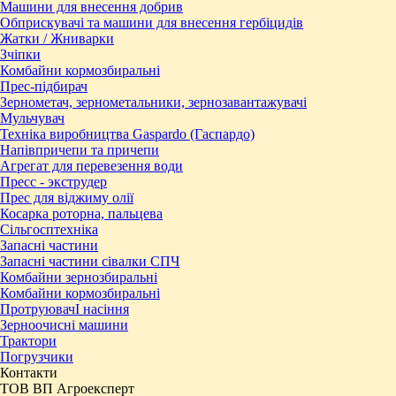
Машини для внесення добрив
Обприскувачі та машини для внесення гербіцидів
Жатки / Жниварки
Зчіпки
Комбайни кормозбиральні
Прес-підбирач
Зернометач, зернометальники, зернозавантажувачі
Мульчувач
Техніка виробництва Gaspardo (Гаспардо)
Напівпричепи та причепи
Агрегат для перевезення води
Пресc - экструдер
Прес для віджиму олії
Косарка роторна, пальцева
Сільгосптехніка
Запасні частини
Запасні частини сівалки СПЧ
Комбайни зернозбиральні
Комбайни кормозбиральні
ПротруювачІ насіння
Зерноочисні машини
Трактори
Погрузчики
Контакти
ТОВ ВП Агроексперт