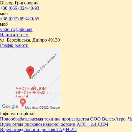
Віктор Григорович
+38 (066) 024-43-93
моб
+38 (097) 693-89-55
моб
viktorcx@ukr.net
Написати нам
ул. Березінська, Дніпро 49130
Графік роботи
Інформ. сторінки
Повообрабатываемая техника производства ООО Велес-Агро. Ча
Відео огляд дискової навісної борони АГД – 2.4 ДСМ
Відео огляд борони дискової АДН-2.5