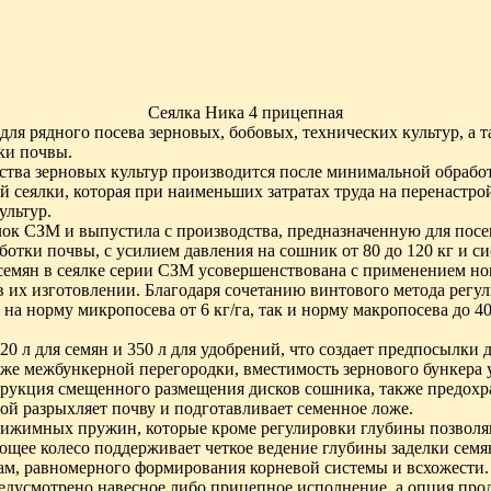
Сеялка Ника 4 прицепная
для рядного посева зерновых, бобовых, технических культур, а
ки почвы.
ства зерновых культур производится после минимальной обраб
сеялки, которая при наименьших затратах труда на перенастрой
ультур.
к СЗМ и выпустила с производства, предназначенную для посев
отки почвы, с усилием давления на сошник от 80 до 120 кг и с
семян в сеялке серии СЗМ усовершенствована с применением но
 их изготовлении. Благодаря сочетанию винтового метода регу
 на норму микропосева от 6 кг/га, так и норму макропосева до 4
0 л для семян и 350 л для удобрений, что создает предпосылки 
аже межбункерной перегородки, вместимость зернового бункера у
рукция смещенного размещения дисков сошника, также предохра
ой разрыхляет почву и подготавливает семенное ложе.
 прижимных пружин, которые кроме регулировки глубины позвол
е колесо поддерживает четкое ведение глубины заделки семян,
ам, равномерного формирования корневой системы и всхожести.
едусмотрено навесное либо прицепное исполнение, а опция про