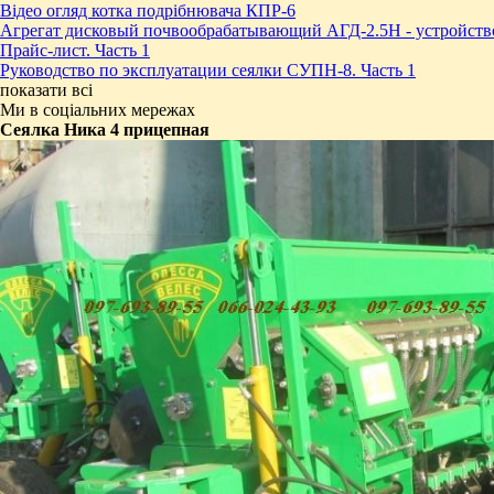
Відео огляд котка подрібнювача КПР-6
Агрегат дисковый почвообрабатывающий АГД-2.5Н - устройств
Прайс-лист. Часть 1
Руководство по эксплуатации сеялки СУПН-8. Часть 1
показати всі
Ми в соціальних мережах
Сеялка Ника 4 прицепная