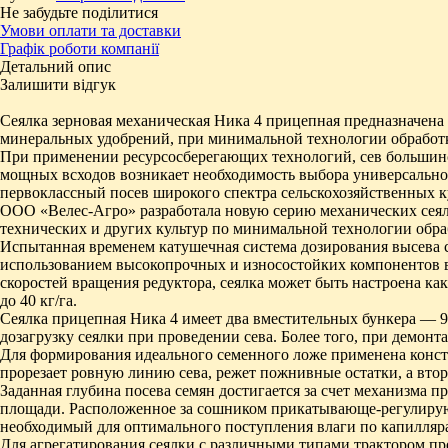
Не забудьте поділитися
Умови оплати та доставки
Графік роботи компанії
Детальний опис
Залишити відгук
Сеялка зерновая механическая Ника 4 прицепная предназначена 
минеральных удобрений, при минимальной технологии обработ
При применении ресурсосберегающих технологий, сев большин
мощных всходов возникает необходимость выбора универсальной 
первоклассный посев широкого спектра сельскохозяйственных к
ООО «Велес-Агро» разработала новую серию механических сеяло
технических и других культур по минимальной технологии обраб
Испытанная временем катушечная система дозирования высева 
использованием высокопрочных и износостойких компонентов в
скоростей вращения редуктора, сеялка может быть настроена как
до 40 кг/га.
Сеялка прицепная Ника 4 имеет два вместительных бункера — 92
дозагрузку сеялки при проведении сева. Более того, при демонт
Для формирования идеального семенного ложе применена конст
прорезает ровную линию сева, режет пожнивные остатки, а втор
Заданная глубина посева семян достигается за счет механизма
площади. Расположенное за сошником прикатывающе-регулирующе
необходимый для оптимального поступления влаги по капилляр
Для агрегатирования сеялки с различными типами трактором пр