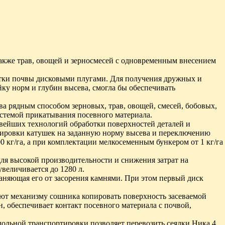
 также трав, овощей и зерносмесей с одновременным внесением
отки почвы дисковыми плугами. Для получения дружных и
ку норм и глубин высева, смогла бы обеспечивать
а рядным способом зерновых, трав, овощей, смесей, бобовых,
истемой прикатывания посевного материала.
вейших технологий обработки поверхностей деталей и
лировки катушек на заданную норму высева и переключению
00 кг/га, а при комплектации мелкосеменным бункером от 1 кг/га
для высокой производительности и снижения затрат на
величивается до 1280 л.
няющая его от засорения камнями. При этом первый диск
яют механизму сошника копировать поверхность засеваемой
 обеспечивает контакт посевного материала с почвой,
дольной транспортировки позволяет перевозить сеялки Ника 4