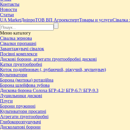
Контакты
Новости
Статьи
UA Market
Дніпро
ТОВ ВП Агроексперт
Товары и услуги
Сівалка 
Меню
каталогу
Сівалка зернова
Сівалки пропашні
Завантажувачі сівалок
Посівні комплекси
Дискові борони, агрегати ґрунтообробні дискові
Катки ґрунтообробні
Коток подрібнювач (, рубаючий, ріжучий, мульчувач)
Культиватори
Борона (мотика) ротаційна
Борона шлейфова зубова
Дискова борона Солоха БГР-4.2/ БГР-6.7/ БГР-9.3
Лущильники дискові
Плуги
Борони пружинні
Культиватори просапні
Агрегати ґрунтообробні
Глибокорозпушувачі
Дисколапові борони