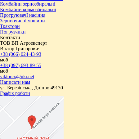
Комбайни зернозбиральні
Комбайни кормозбиральні
ПротруювачІ насіння
Зерноочисні машини
Трактори
Погрузчики
Контакти
ТОВ ВП Агроексперт
Віктор Григорович
+38 (066) 024-43-93
моб
+38 (097) 693-89-55
моб
viktorcx@ukr.net
Написати нам
ул. Березінська, Дніпро 49130
Графік роботи