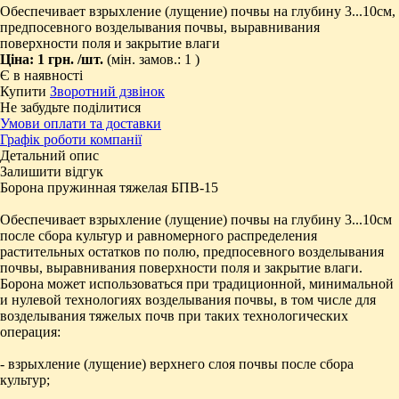
Обеспечивает взрыхление (лущение) почвы на глубину 3...10см,
предпосевного возделывания почвы, выравнивания
поверхности поля и закрытие влаги
Ціна:
1 грн.
/шт.
(мін. замов.: 1 )
Є в наявності
Купити
Зворотний дзвінок
Не забудьте поділитися
Умови оплати та доставки
Графік роботи компанії
Детальний опис
Залишити відгук
Борона пружинная тяжелая БПВ-15
Обеспечивает взрыхление (лущение) почвы на глубину 3...10см
после сбора культур и равномерного распределения
растительных остатков по полю, предпосевного возделывания
почвы, выравнивания поверхности поля и закрытие влаги.
Борона может использоваться при традиционной, минимальной
и нулевой технологиях возделывания почвы, в том числе для
возделывания тяжелых почв при таких технологических
операция:
- взрыхление (лущение) верхнего слоя почвы после сбора
культур;