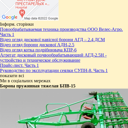
Інформ. сторінки
Повообрабатываемая техника производства ООО Велес-Агро.
Часть 1
Відео огляд дискової навісної борони АГД – 2.4 ДСМ
Відео огляд борони дискової АДН-2.5
Відео огляд котка подрібнювача КПР-6
Агрегат дисковый почвообрабатывающий АГД-2.5Н -
устройство и техническое обслуживание
Прайс-лист. Часть 1
Руководство по эксплуатации сеялки СУПН-8. Часть 1
показати всі
Ми в соціальних мережах
Борона пружинная тяжелая БПВ-15