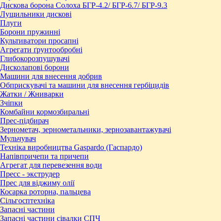
Дискова борона Солоха БГР-4.2/ БГР-6.7/ БГР-9.3
Лущильники дискові
Плуги
Борони пружинні
Культиватори просапні
Агрегати ґрунтообробні
Глибокорозпушувачі
Дисколапові борони
Машини для внесення добрив
Обприскувачі та машини для внесення гербіцидів
Жатки / Жниварки
Зчіпки
Комбайни кормозбиральні
Прес-підбирач
Зернометач, зернометальники, зернозавантажувачі
Мульчувач
Техніка виробництва Gaspardo (Гаспардо)
Напівпричепи та причепи
Агрегат для перевезення води
Пресc - экструдер
Прес для віджиму олії
Косарка роторна, пальцева
Сільгосптехніка
Запасні частини
Запасні частини сівалки СПЧ