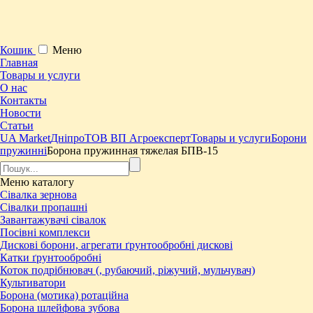
Кошик
Меню
Главная
Товары и услуги
О нас
Контакты
Новости
Статьи
UA Market
Дніпро
ТОВ ВП Агроексперт
Товары и услуги
Борони
пружинні
Борона пружинная тяжелая БПВ-15
Меню
каталогу
Сівалка зернова
Сівалки пропашні
Завантажувачі сівалок
Посівні комплекси
Дискові борони, агрегати ґрунтообробні дискові
Катки ґрунтообробні
Коток подрібнювач (, рубаючий, ріжучий, мульчувач)
Культиватори
Борона (мотика) ротаційна
Борона шлейфова зубова