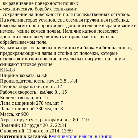
- выравнивание поверхности почвы;
- механическую борьбу с сорняками;
- сохранение на поверхности поля послежатвенных остатков.
На культиваторах установлена съемная пружинная гребенка,
благодаря которой происходит дополнительное выравнивание и
измель¬чение комьев почвы. Наличие катков позволяет
дополнительно вы¬равнивать и прикатывать грунт на
обрабатываемом поле.
Культиваторы оснащены пружинными блоками безопасности,
предохраняющими лапы и стойки от поломки, которые
исключают возникновение предельных нагрузок на лапу и
снижают тяговое усилие.
КН-3,8
Ширина захвата, м 3,8
Производительность, га/час 3,8…4,4
Глубина обработки, см 5…12
Рабочая скорость , км/час 8…15
Количество лап, шт 15
Лапа с шириной 270 мм, шт 7
Лапа с шириной 330 мм, шт 8
Масса, кг 920
Агрегатируется с тракторами, л.с. 80...110
Доданий: 12 грудня 2012, 22:34
Оновлений: 11 лютого 2014, 13:59
Категорія в каталозі:
Культиватори навісні в Дніпрі