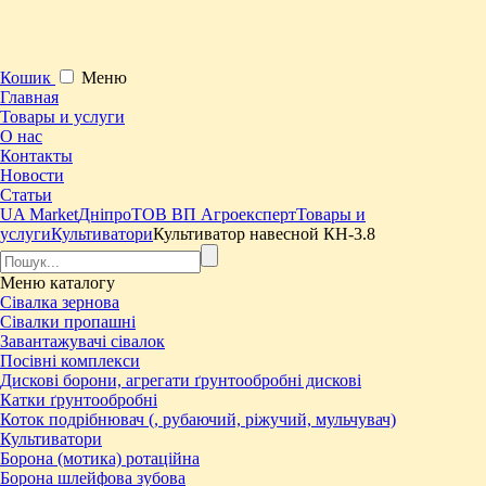
Кошик
Меню
Главная
Товары и услуги
О нас
Контакты
Новости
Статьи
UA Market
Дніпро
ТОВ ВП Агроексперт
Товары и
услуги
Культиватори
Культиватор навесной КН-3.8
Меню
каталогу
Сівалка зернова
Сівалки пропашні
Завантажувачі сівалок
Посівні комплекси
Дискові борони, агрегати ґрунтообробні дискові
Катки ґрунтообробні
Коток подрібнювач (, рубаючий, ріжучий, мульчувач)
Культиватори
Борона (мотика) ротаційна
Борона шлейфова зубова