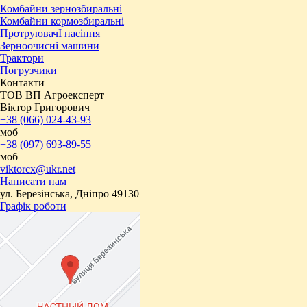
Комбайни зернозбиральні
Комбайни кормозбиральні
ПротруювачІ насіння
Зерноочисні машини
Трактори
Погрузчики
Контакти
ТОВ ВП Агроексперт
Віктор Григорович
+38 (066) 024-43-93
моб
+38 (097) 693-89-55
моб
viktorcx@ukr.net
Написати нам
ул. Березінська, Дніпро 49130
Графік роботи