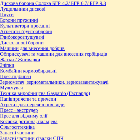
Дискова борона Солоха БГР-4.2/ БГР-6.7/ БГР-9.3
Лущильники дискові
Плуги
Борони пружинні
Культиватори просапні
Агрегати ґрунтообробні
Глибокорозпушувачі
Дисколапові борони
Машини для внесення добрив
Обприскувачі та машини для внесення гербіцидів
Жатки / Жниварки
Зчіпки
Комбайни кормозбиральні
Прес-підбирач
Зернометач, зернометальники, зернозавантажувачі
Мульчувач
Техніка виробництва Gaspardo (Гаспардо)
Напівпричепи та причепи
Агрегат для перевезення води
Пресc - экструдер
Прес для віджиму олії
Косарка роторна, пальцева
Сільгосптехніка
Запасні частини
Запасні частини сівалки СПЧ