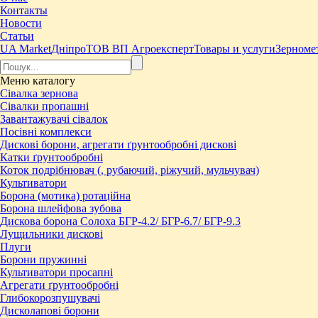
Контакты
Новости
Статьи
UA Market
Дніпро
ТОВ ВП Агроексперт
Товары и услуги
Зерномет
Меню
каталогу
Сівалка зернова
Сівалки пропашні
Завантажувачі сівалок
Посівні комплекси
Дискові борони, агрегати ґрунтообробні дискові
Катки ґрунтообробні
Коток подрібнювач (, рубаючий, ріжучий, мульчувач)
Культиватори
Борона (мотика) ротаційна
Борона шлейфова зубова
Дискова борона Солоха БГР-4.2/ БГР-6.7/ БГР-9.3
Лущильники дискові
Плуги
Борони пружинні
Культиватори просапні
Агрегати ґрунтообробні
Глибокорозпушувачі
Дисколапові борони