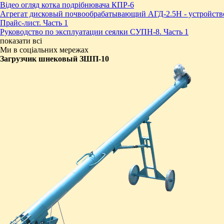
Відео огляд котка подрібнювача КПР-6
Агрегат дисковый почвообрабатывающий АГД-2.5Н - устройств
Прайс-лист. Часть 1
Руководство по эксплуатации сеялки СУПН-8. Часть 1
показати всі
Ми в соціальних мережах
Загрузчик шнековый ЗШП-10