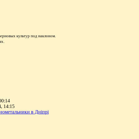
зерновых культур под наклоном.
ях.
00:14
, 14:15
нометальники в Дніпрі