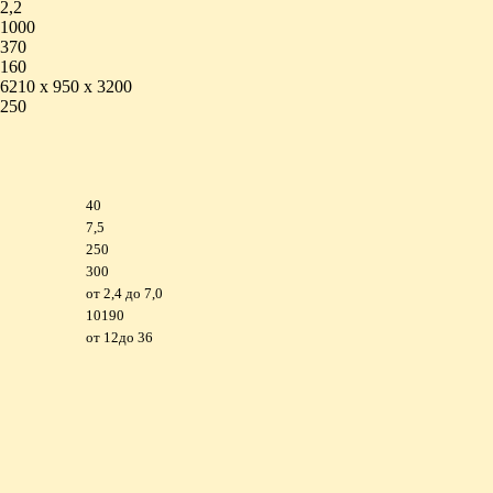
2,2
1000
370
160
6210 х 950 х 3200
250
40
7,5
250
300
от 2,4 до 7,0
10190
от 12до 36