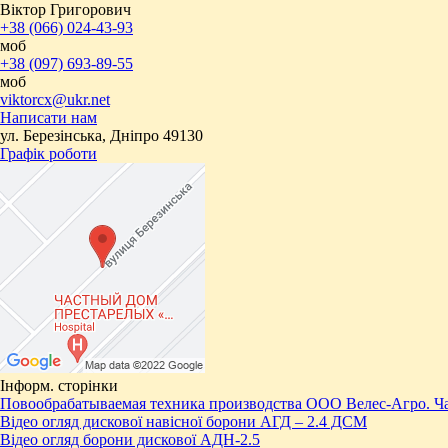
Віктор Григорович
+38 (066) 024-43-93
моб
+38 (097) 693-89-55
моб
viktorcx@ukr.net
Написати нам
ул. Березінська, Дніпро 49130
Графік роботи
Інформ. сторінки
Повообрабатываемая техника производства ООО Велес-Агро. Ча
Відео огляд дискової навісної борони АГД – 2.4 ДСМ
Відео огляд борони дискової АДН-2.5