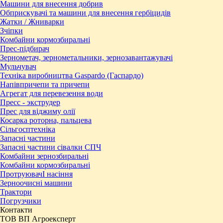
Машини для внесення добрив
Обприскувачі та машини для внесення гербіцидів
Жатки / Жниварки
Зчіпки
Комбайни кормозбиральні
Прес-підбирач
Зернометач, зернометальники, зернозавантажувачі
Мульчувач
Техніка виробництва Gaspardo (Гаспардо)
Напівпричепи та причепи
Агрегат для перевезення води
Пресc - экструдер
Прес для віджиму олії
Косарка роторна, пальцева
Сільгосптехніка
Запасні частини
Запасні частини сівалки СПЧ
Комбайни зернозбиральні
Комбайни кормозбиральні
ПротруювачІ насіння
Зерноочисні машини
Трактори
Погрузчики
Контакти
ТОВ ВП Агроексперт