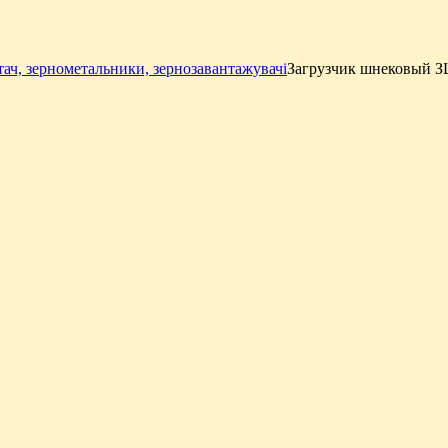
ач, зернометальники, зернозавантажувачі
Загрузчик шнековый 