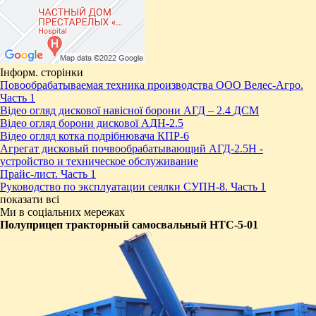
Інформ. сторінки
Повообрабатываемая техника производства ООО Велес-Агро.
Часть 1
Відео огляд дискової навісної борони АГД – 2.4 ДСМ
Відео огляд борони дискової АДН-2.5
Відео огляд котка подрібнювача КПР-6
Агрегат дисковый почвообрабатывающий АГД-2.5Н -
устройство и техническое обслуживание
Прайс-лист. Часть 1
Руководство по эксплуатации сеялки СУПН-8. Часть 1
показати всі
Ми в соціальних мережах
Полуприцеп тракторный самосвальный НТС-5-01