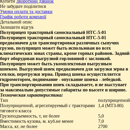
Купити
Зворотний дзвінок
Не забудьте поділитися
Умови оплати та доставки
Графік роботи компанії
Детальний опис
Залишити відгук
Полуприцеп тракторный самосвальный НТС-5-01
Полуприцеп тракторный самосвальный НТС-5-01
предназначен для транспортировки различных сыпучих
грузов, полуприцеп может быть использован во всех
климатических зонах страны, кроме горных районов.
Задний
борт оборудован выгрузной горловиной с заслонкой.
Полуприцеп может быть укомплектован выгрузным
шнеком. Выгрузной шнек предназначен для загрузки зерна в
сеялки, перегрузки зерна. Привод шнека осуществляется
гидромотором, поднимание - опускание шнека - лебедкой.
При транспортировании шнек складываете, и не выступает
за максимально допустимые габариты по высоте и ширине.
Техническая характеристика:
Тип
полуприцепной
Полуприцепной, агрегатируемый с тракторами
1,4 (МТЗ-80)
тягового класса
Грузоподъемность, т, не более
5,0
Вместимость кузова, м. куб.не менее
7,0
Масса, кг, не более
2700