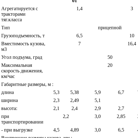
01
Агрегатируется с
1,4
3
тракторами
тяг.класса
Тип
прицепной
Грузоподъемность, т
6,5
10
Вместимость кузова,
7
16,4
м
3
Угол подъума, град
50
Максимальная
20
скорость движения,
км/час
Габаритные размеры, м :
длина
5,3
5,38
5,9
6,7
ширина
2,3
2,49
5,1
высота:
2,1
2,4
2,9
2,7
при
2,2
3,0
2,85
транспортировании
- при выгрузке
4,5
4,89
3,0
6,5
Внутренние размеры кузова, мм :