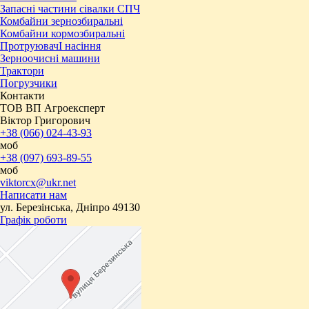
Запасні частини сівалки СПЧ
Комбайни зернозбиральні
Комбайни кормозбиральні
ПротруювачІ насіння
Зерноочисні машини
Трактори
Погрузчики
Контакти
ТОВ ВП Агроексперт
Віктор Григорович
+38 (066) 024-43-93
моб
+38 (097) 693-89-55
моб
viktorcx@ukr.net
Написати нам
ул. Березінська, Дніпро 49130
Графік роботи