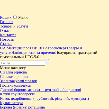
Кошик
Меню
Главная
Товары и услуги
О нас
Контакты
Новости
Статьи
UA Market
Дніпро
ТОВ ВП Агроексперт
Товары и
услуги
Напівпричепи та причепи
Полуприцеп тракторный
самосвальный НТС-5-01
Меню
каталогу
Сівалка зернова
Сівалки пропашні
Завантажувачі сівалок
Посівні комплекси
Дискові борони, агрегати ґрунтообробні дискові
Катки ґрунтообробні
Коток подрібнювач (, рубаючий, ріжучий, мульчувач)
Культиватори
Борона (мотика) ротаційна