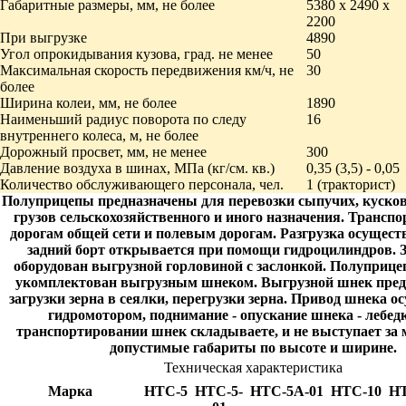
Габаритные размеры, мм, не более
5380 х 2490 х
2200
При выгрузке
4890
Угол опрокидывания кузова, град. не менее
50
Максимальная скорость передвижения км/ч, не
30
более
Ширина колеи, мм, не более
1890
Наименьший радиус поворота по следу
16
внутреннего колеса, м, не более
Дорожный просвет, мм, не менее
300
Давление воздуха в шинах, МПа (кг/см. кв.)
0,35 (3,5) - 0,05
Количество обслуживающего персонала, чел.
1 (тракторист)
Полуприцепы предназначены для перевозки сыпучих, куск
грузов сельскохозяйственного и иного назначения. Трансп
дорогам общей сети и полевым дорогам. Разгрузка осуществ
задний борт открывается при помощи гидроцилиндров. 
оборудован выгрузной горловиной с заслонкой. Полуприце
укомплектован выгрузным шнеком. Выгрузной шнек пред
загрузки зерна в сеялки, перегрузки зерна. Привод шнека 
гидромотором, поднимание - опускание шнека - лебед
транспортировании шнек складываете, и не выступает за
допустимые габариты по высоте и ширине.
Техническая характеристика
Марка
НТС-5
НТС-5-
НТС-5А-01
НТС-10
НТ