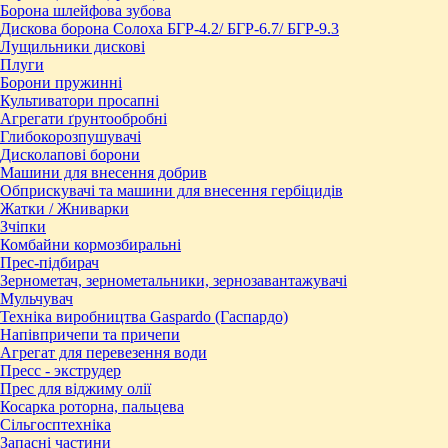
Борона шлейфова зубова
Дискова борона Солоха БГР-4.2/ БГР-6.7/ БГР-9.3
Лущильники дискові
Плуги
Борони пружинні
Культиватори просапні
Агрегати ґрунтообробні
Глибокорозпушувачі
Дисколапові борони
Машини для внесення добрив
Обприскувачі та машини для внесення гербіцидів
Жатки / Жниварки
Зчіпки
Комбайни кормозбиральні
Прес-підбирач
Зернометач, зернометальники, зернозавантажувачі
Мульчувач
Техніка виробництва Gaspardo (Гаспардо)
Напівпричепи та причепи
Агрегат для перевезення води
Пресc - экструдер
Прес для віджиму олії
Косарка роторна, пальцева
Сільгосптехніка
Запасні частини