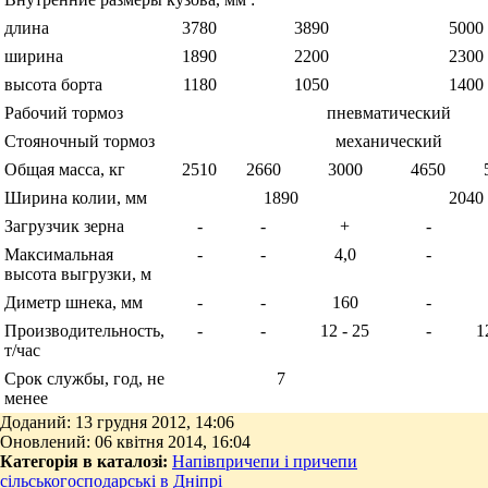
длина
3780
3890
5000
ширина
1890
2200
2300
высота борта
1180
1050
1400
Рабочий тормоз
пневматический
Стояночный тормоз
механический
Общая масса, кг
2510
2660
3000
4650
Ширина колии, мм
1890
2040
Загрузчик зерна
-
-
+
-
Максимальная
-
-
4,0
-
высота выгрузки, м
Диметр шнека, мм
-
-
160
-
Производительность,
-
-
12 - 25
-
1
т/час
Срок службы, год, не
7
менее
Доданий: 13 грудня 2012, 14:06
Оновлений: 06 квітня 2014, 16:04
Категорія в каталозі:
Напівпричепи і причепи
сільськогосподарські в Дніпрі