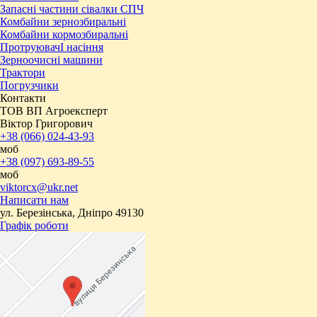
Запасні частини сівалки СПЧ
Комбайни зернозбиральні
Комбайни кормозбиральні
ПротруювачІ насіння
Зерноочисні машини
Трактори
Погрузчики
Контакти
ТОВ ВП Агроексперт
Віктор Григорович
+38 (066) 024-43-93
моб
+38 (097) 693-89-55
моб
viktorcx@ukr.net
Написати нам
ул. Березінська, Дніпро 49130
Графік роботи