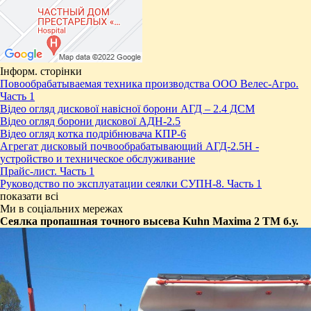
Інформ. сторінки
Повообрабатываемая техника производства ООО Велес-Агро.
Часть 1
Відео огляд дискової навісної борони АГД – 2.4 ДСМ
Відео огляд борони дискової АДН-2.5
Відео огляд котка подрібнювача КПР-6
Агрегат дисковый почвообрабатывающий АГД-2.5Н -
устройство и техническое обслуживание
Прайс-лист. Часть 1
Руководство по эксплуатации сеялки СУПН-8. Часть 1
показати всі
Ми в соціальних мережах
​Сеялка пропашная точного высева Kuhn Maxima 2 TМ б.у.