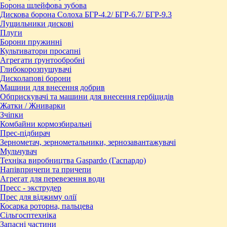
Борона шлейфова зубова
Дискова борона Солоха БГР-4.2/ БГР-6.7/ БГР-9.3
Лущильники дискові
Плуги
Борони пружинні
Культиватори просапні
Агрегати ґрунтообробні
Глибокорозпушувачі
Дисколапові борони
Машини для внесення добрив
Обприскувачі та машини для внесення гербіцидів
Жатки / Жниварки
Зчіпки
Комбайни кормозбиральні
Прес-підбирач
Зернометач, зернометальники, зернозавантажувачі
Мульчувач
Техніка виробництва Gaspardo (Гаспардо)
Напівпричепи та причепи
Агрегат для перевезення води
Пресc - экструдер
Прес для віджиму олії
Косарка роторна, пальцева
Сільгосптехніка
Запасні частини