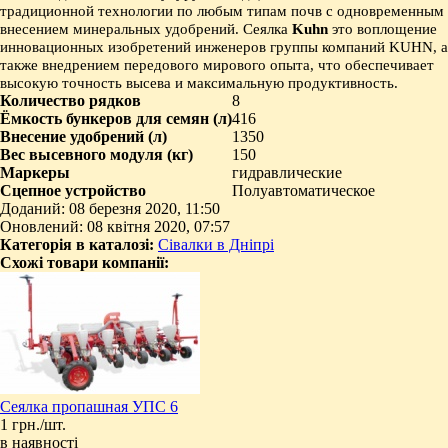
традиционной технологии по любым типам почв с одновременным
внесением минеральных удобрений. Сеялка
K
uhn
это воплощение
инновационных изобретений инженеров группы компаний KUHN, а
также внедрением передового мирового опыта, что обеспечивает
высокую точность высева и максимальную продуктивность.
Количество рядков
8
Ёмкость бункеров для семян (л)
416
Внесение удобрений (л)
1350
Вес высевного модуля (кг)
150
Маркеры
гидравлические
Сцепное устройство
Полуавтоматическое
Доданий: 08 березня 2020, 11:50
Оновлений: 08 квітня 2020, 07:57
Категорія в каталозі:
Сівалки в Дніпрі
Схожі товари компанії:
Сеялка пропашная УПС 6
1 грн./шт.
в наявності