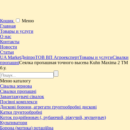
Кошик
Меню
Главная
Товары и услуги
О нас
Контакты
Новости
Статьи
UA Market
Дніпро
ТОВ ВП Агроексперт
Товары и услуги
Сівалки
пропашні
​Сеялка пропашная точного высева Kuhn Maxima 2 TМ
б.у.
Меню
каталогу
Сівалка зернова
Сівалки пропашні
Завантажувачі сівалок
Посівні комплекси
Дискові борони, агрегати ґрунтообробні дискові
Катки ґрунтообробні
Коток подрібнювач (, рубаючий, ріжучий, мульчувач)
Культиватори
Борона (мотика) ротаційна