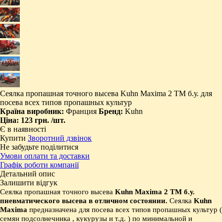
​Сеялка пропашная точного высева Kuhn Maxima 2 TМ б.у. для
посева всех типов пропашных культур
Країна виробник:
Франция
Бренд:
Kuhn
Ціна:
123 грн.
/шт.
Є в наявності
Купити
Зворотний дзвінок
Не забудьте поділитися
Умови оплати та доставки
Графік роботи компанії
Детальний опис
Залишити відгук
Сеялка пропашная точного высева
K
uhn
M
axima
2 TМ
б.у.
пневматического в
ысева в отличном состоянии.
Сеялка
K
uhn
M
axima
предназначена для посева всех типов пропашных культур (
семян подсолнечника , кукурузы и т.д. ) по минимальной и