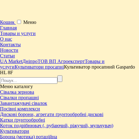
Кошик
Меню
Главная
Товары и услуги
О нас
Контакты
Новости
Статьи
UA Market
Дніпро
ТОВ ВП Агроексперт
Товары и
услуги
Культиватори просапні
Культиватор просапний Gaspardo
HL 8F
Меню
каталогу
Сівалка зернова
Сівалки пропашні
Завантажувачі сівалок
Посівні комплекси
Дискові борони, агрегати ґрунтообробні дискові
Катки ґрунтообробні
Коток подрібнювач (, рубаючий, ріжучий, мульчувач)
Культиватори
Борона (мотика) ротаційна