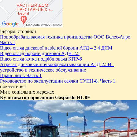
Інформ. сторінки
Повообрабатываемая техника производства ООО Велес-Агро.
Часть 1
Відео огляд дискової навісної борони АГД – 2.4 ДСМ
Відео огляд борони дискової АДН-2.5
Відео огляд котка подрібнювача КПР-6
Агрегат дисковый почвообрабатывающий АГД-2.5Н -
устройство и техническое обслуживание
Прайс-лист. Часть 1
Руководство по эксплуатации сеялки СУПН-8. Часть 1
показати всі
Ми в соціальних мережах
Культиватор просапний Gaspardo HL 8F