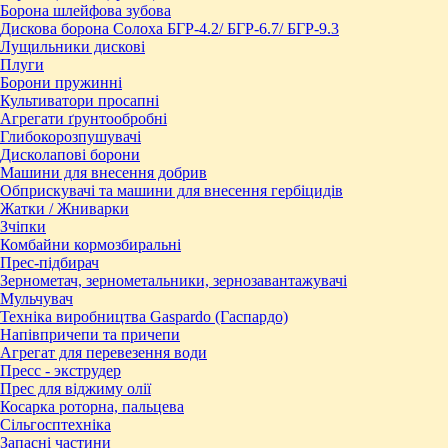
Борона шлейфова зубова
Дискова борона Солоха БГР-4.2/ БГР-6.7/ БГР-9.3
Лущильники дискові
Плуги
Борони пружинні
Культиватори просапні
Агрегати ґрунтообробні
Глибокорозпушувачі
Дисколапові борони
Машини для внесення добрив
Обприскувачі та машини для внесення гербіцидів
Жатки / Жниварки
Зчіпки
Комбайни кормозбиральні
Прес-підбирач
Зернометач, зернометальники, зернозавантажувачі
Мульчувач
Техніка виробництва Gaspardo (Гаспардо)
Напівпричепи та причепи
Агрегат для перевезення води
Пресc - экструдер
Прес для віджиму олії
Косарка роторна, пальцева
Сільгосптехніка
Запасні частини