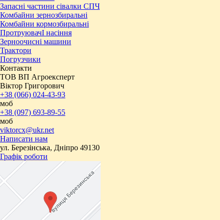
Запасні частини сівалки СПЧ
Комбайни зернозбиральні
Комбайни кормозбиральні
ПротруювачІ насіння
Зерноочисні машини
Трактори
Погрузчики
Контакти
ТОВ ВП Агроексперт
Віктор Григорович
+38 (066) 024-43-93
моб
+38 (097) 693-89-55
моб
viktorcx@ukr.net
Написати нам
ул. Березінська, Дніпро 49130
Графік роботи