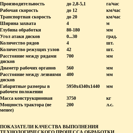
Производительность
до 2,8-5,1
га/час
Рабочая скорость
до 12
км/час
Транспортная скорость
до 20
км/час
Ширина захвата
4
м
Глубина обработки
80-180
мм
Угол атаки дисков
0...30
град.
Количество рядов
4
шт.
Количество режущих узлов
42
шт.
Расстояние между рядами
700
мм
дисков
Диаметр рабочих органов
560
мм
Расстояние между лезвиями
400
мм
дисков
Габаритные размеры в
5950х4340х1440
мм
рабочем положении
Масса конструкционная
3750
кг
Мощность трактора (не
200
л.с.
менее)
ПОКАЗАТЕЛИ КАЧЕСТВА ВЫПОЛНЕНИЯ
ТЕХНОЛОГИЧЕСКОГО ПРОЦЕССА ОБРАБОТКИ