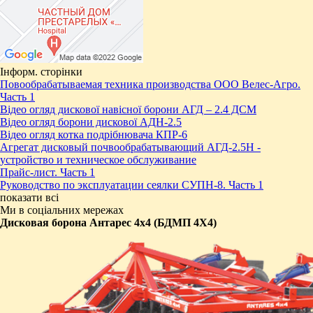
Інформ. сторінки
Повообрабатываемая техника производства ООО Велес-Агро.
Часть 1
Відео огляд дискової навісної борони АГД – 2.4 ДСМ
Відео огляд борони дискової АДН-2.5
Відео огляд котка подрібнювача КПР-6
Агрегат дисковый почвообрабатывающий АГД-2.5Н -
устройство и техническое обслуживание
Прайс-лист. Часть 1
Руководство по эксплуатации сеялки СУПН-8. Часть 1
показати всі
Ми в соціальних мережах
Дисковая борона Антарес 4х4 (БДМП 4Х4)