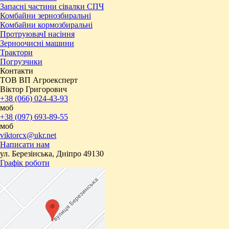
Запасні частини сівалки СПЧ
Комбайни зернозбиральні
Комбайни кормозбиральні
ПротруювачІ насіння
Зерноочисні машини
Трактори
Погрузчики
Контакти
ТОВ ВП Агроексперт
Віктор Григорович
+38 (066) 024-43-93
моб
+38 (097) 693-89-55
моб
viktorcx@ukr.net
Написати нам
ул. Березінська, Дніпро 49130
Графік роботи