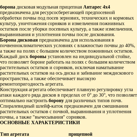
борона
дисковая модульная прицепная
Антарес 4х4
предназначена для ресурсосберегающей предпосевной
обработки почвы под посев зернових, технических и кормовых
культур, уничтожения сорняков и измельчения пожнивных
остатков после уборки посевных культур, а также измельчения,
выравнивания и уплотнения почвы после дискования.
Борона дисковая
предназначена для использования в
почвенноклиматических условиях с влажностью почвы до 40%,
а также на полях с большим количеством пожнивных остатков.
Каждый диск
бороны
установлен на индивидуальной стойке,
что позволяет бороне работать на полях с большим количеством
растительных остатков и сорняков, исключая наматывание
растительных остатков на ось диска и забивание междискового
пространства, а также обеспечивает высокую
ремонтопригодность агрегата.
Конструкция агрегата обеспечивает плавную регулировку угла
атаки каждого ряда дисков в пределах от 0° до 30°, что позволяет
оптимально настроить
борону
для различных типов почв.
Спиралевидный шлейф-каток предназначен для смешивания
растительных остатков с почвой, выравнивания и уплотнения
почвы, а также "вычесывания" сорняков.
ОСНОВНЫЕ ХАРАКТЕРИСТИКИ
Тип агрегата
прицепной