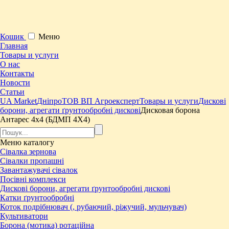
Кошик
Меню
Главная
Товары и услуги
О нас
Контакты
Новости
Статьи
UA Market
Дніпро
ТОВ ВП Агроексперт
Товары и услуги
Дискові
борони, агрегати ґрунтообробні дискові
Дисковая борона
Антарес 4х4 (БДМП 4Х4)
Меню
каталогу
Сівалка зернова
Сівалки пропашні
Завантажувачі сівалок
Посівні комплекси
Дискові борони, агрегати ґрунтообробні дискові
Катки ґрунтообробні
Коток подрібнювач (, рубаючий, ріжучий, мульчувач)
Культиватори
Борона (мотика) ротаційна