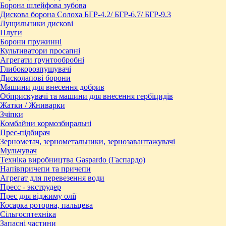
Борона шлейфова зубова
Дискова борона Солоха БГР-4.2/ БГР-6.7/ БГР-9.3
Лущильники дискові
Плуги
Борони пружинні
Культиватори просапні
Агрегати ґрунтообробні
Глибокорозпушувачі
Дисколапові борони
Машини для внесення добрив
Обприскувачі та машини для внесення гербіцидів
Жатки / Жниварки
Зчіпки
Комбайни кормозбиральні
Прес-підбирач
Зернометач, зернометальники, зернозавантажувачі
Мульчувач
Техніка виробництва Gaspardo (Гаспардо)
Напівпричепи та причепи
Агрегат для перевезення води
Пресc - экструдер
Прес для віджиму олії
Косарка роторна, пальцева
Сільгосптехніка
Запасні частини