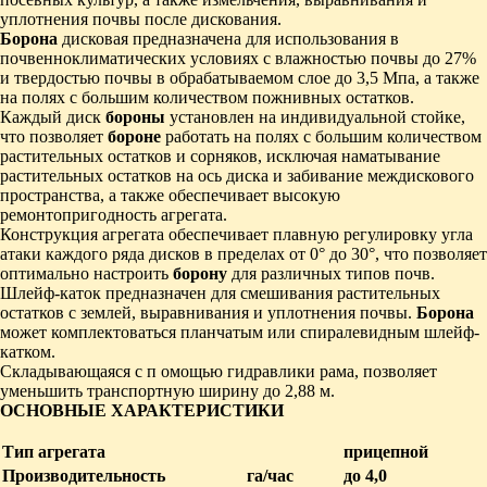
уплотнения почвы после дискования.
Борона
дисковая предназначена для использования в
почвенноклиматических условиях с влажностью почвы до 27%
и твердостью почвы в обрабатываемом слое до 3,5 Мпа, а также
на полях с большим количеством пожнивных остатков.
Каждый диск
бороны
установлен на индивидуальной стойке,
что позволяет
бороне
работать на полях с большим количеством
растительных остатков и сорняков, исключая наматывание
растительных остатков на ось диска и забивание междискового
пространства, а также обеспечивает высокую
ремонтопригодность агрегата.
Конструкция агрегата обеспечивает плавную регулировку угла
атаки каждого ряда дисков в пределах от 0° до 30°, что позволяет
оптимально настроить
борону
для различных типов почв.
Шлейф-каток предназначен для смешивания растительных
остатков с землей, выравнивания и уплотнения почвы.
Борона
может комплектоваться планчатым или спиралевидным шлейф-
катком.
Складывающаяся с п омощью гидравлики рама, позволяет
уменьшить транспортную ширину до 2,88 м.
ОСНОВНЫЕ ХАРАКТЕРИСТИКИ
Тип агрегата
прицепной
Производительность
га/час
до 4,0