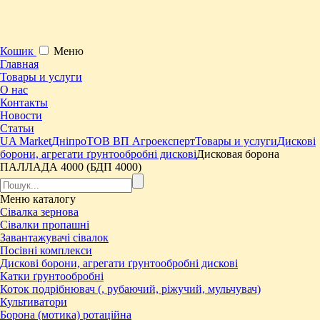
Кошик
Меню
Главная
Товары и услуги
О нас
Контакты
Новости
Статьи
UA Market
Дніпро
ТОВ ВП Агроексперт
Товары и услуги
Дискові
борони, агрегати ґрунтообробні дискові
Дисковая борона
ПАЛЛАДА 4000 (БДП 4000)
Меню
каталогу
Сівалка зернова
Сівалки пропашні
Завантажувачі сівалок
Посівні комплекси
Дискові борони, агрегати ґрунтообробні дискові
Катки ґрунтообробні
Коток подрібнювач (, рубаючий, ріжучий, мульчувач)
Культиватори
Борона (мотика) ротаційна