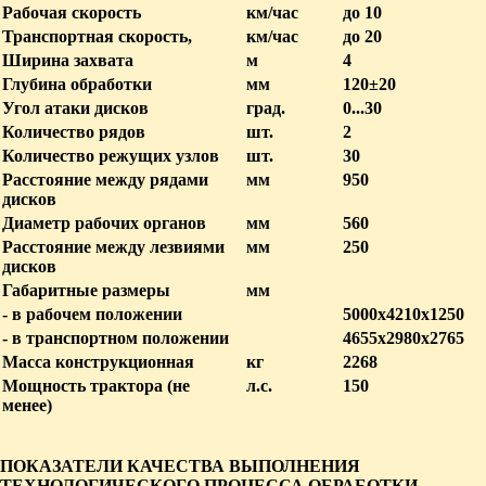
Рабочая скорость
км/час
до 10
Транспортная скорость,
км/час
до 20
Ширина захвата
м
4
Глубина обработки
мм
120±20
Угол атаки дисков
град.
0...30
Количество рядов
шт.
2
Количество режущих узлов
шт.
30
Расстояние между рядами
мм
950
дисков
Диаметр рабочих органов
мм
560
Расстояние между лезвиями
мм
250
дисков
Габаритные размеры
мм
- в рабочем положении
5000х4210х1250
- в транспортном положении
4655х2980х2765
Масса конструкционная
кг
2268
Мощность трактора (не
л.с.
150
менее)
ПОКАЗАТЕЛИ КАЧЕСТВА ВЫПОЛНЕНИЯ
ТЕХНОЛОГИЧЕСКОГО ПРОЦЕССА ОБРАБОТКИ