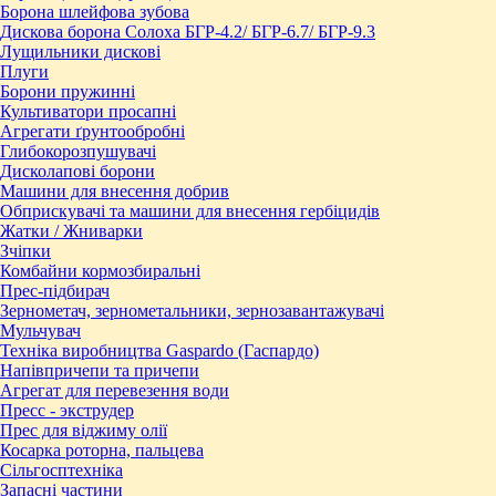
Борона шлейфова зубова
Дискова борона Солоха БГР-4.2/ БГР-6.7/ БГР-9.3
Лущильники дискові
Плуги
Борони пружинні
Культиватори просапні
Агрегати ґрунтообробні
Глибокорозпушувачі
Дисколапові борони
Машини для внесення добрив
Обприскувачі та машини для внесення гербіцидів
Жатки / Жниварки
Зчіпки
Комбайни кормозбиральні
Прес-підбирач
Зернометач, зернометальники, зернозавантажувачі
Мульчувач
Техніка виробництва Gaspardo (Гаспардо)
Напівпричепи та причепи
Агрегат для перевезення води
Пресc - экструдер
Прес для віджиму олії
Косарка роторна, пальцева
Сільгосптехніка
Запасні частини