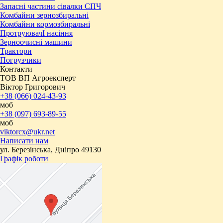
Запасні частини сівалки СПЧ
Комбайни зернозбиральні
Комбайни кормозбиральні
ПротруювачІ насіння
Зерноочисні машини
Трактори
Погрузчики
Контакти
ТОВ ВП Агроексперт
Віктор Григорович
+38 (066) 024-43-93
моб
+38 (097) 693-89-55
моб
viktorcx@ukr.net
Написати нам
ул. Березінська, Дніпро 49130
Графік роботи