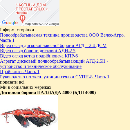
Інформ. сторінки
Повообрабатываемая техника производства ООО Велес-Агро.
Часть 1
Відео огляд дискової навісної борони АГД – 2.4 ДСМ
Відео огляд борони дискової АДН-2.5
Відео огляд котка подрібнювача КПР-6
Агрегат дисковый почвообрабатывающий АГД-2.5Н -
устройство и техническое обслуживание
Прайс-лист. Часть 1
Руководство по эксплуатации сеялки СУПН-8. Часть 1
показати всі
Ми в соціальних мережах
Дисковая борона ПАЛЛАДА 4000 (БДП 4000)