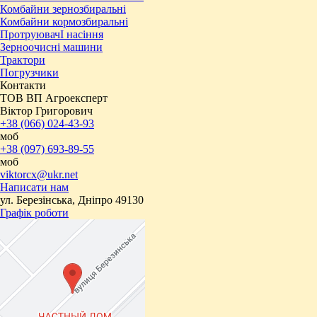
Комбайни зернозбиральні
Комбайни кормозбиральні
ПротруювачІ насіння
Зерноочисні машини
Трактори
Погрузчики
Контакти
ТОВ ВП Агроексперт
Віктор Григорович
+38 (066) 024-43-93
моб
+38 (097) 693-89-55
моб
viktorcx@ukr.net
Написати нам
ул. Березінська, Дніпро 49130
Графік роботи