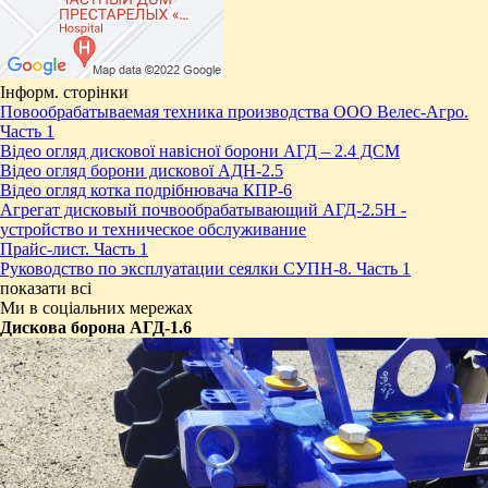
Інформ. сторінки
Повообрабатываемая техника производства ООО Велес-Агро.
Часть 1
Відео огляд дискової навісної борони АГД – 2.4 ДСМ
Відео огляд борони дискової АДН-2.5
Відео огляд котка подрібнювача КПР-6
Агрегат дисковый почвообрабатывающий АГД-2.5Н -
устройство и техническое обслуживание
Прайс-лист. Часть 1
Руководство по эксплуатации сеялки СУПН-8. Часть 1
показати всі
Ми в соціальних мережах
Дискова борона АГД-1.6