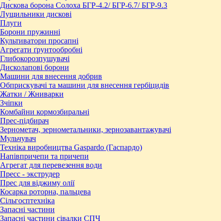
Дискова борона Солоха БГР-4.2/ БГР-6.7/ БГР-9.3
Лущильники дискові
Плуги
Борони пружинні
Культиватори просапні
Агрегати ґрунтообробні
Глибокорозпушувачі
Дисколапові борони
Машини для внесення добрив
Обприскувачі та машини для внесення гербіцидів
Жатки / Жниварки
Зчіпки
Комбайни кормозбиральні
Прес-підбирач
Зернометач, зернометальники, зернозавантажувачі
Мульчувач
Техніка виробництва Gaspardo (Гаспардо)
Напівпричепи та причепи
Агрегат для перевезення води
Пресc - экструдер
Прес для віджиму олії
Косарка роторна, пальцева
Сільгосптехніка
Запасні частини
Запасні частини сівалки СПЧ