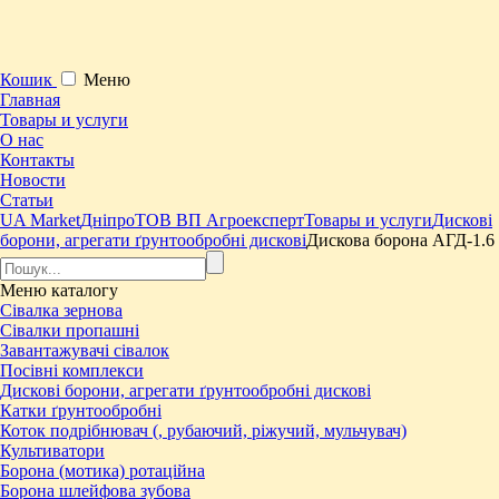
Кошик
Меню
Главная
Товары и услуги
О нас
Контакты
Новости
Статьи
UA Market
Дніпро
ТОВ ВП Агроексперт
Товары и услуги
Дискові
борони, агрегати ґрунтообробні дискові
Дискова борона АГД-1.6
Меню
каталогу
Сівалка зернова
Сівалки пропашні
Завантажувачі сівалок
Посівні комплекси
Дискові борони, агрегати ґрунтообробні дискові
Катки ґрунтообробні
Коток подрібнювач (, рубаючий, ріжучий, мульчувач)
Культиватори
Борона (мотика) ротаційна
Борона шлейфова зубова