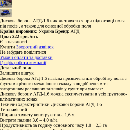
Дискова борона АГД-1.6 викристовується при підготовці поля
під посів , а також для основної обробки поля
Країна виробник:
Україна
Бренд:
АГД
Ціна:
222 грн.
/шт.
Є в наявності
Купити
Зворотний дзвінок
Не забудьте поділитися
Умови оплати та доставки
Графік роботи компанії
Детальний опис
Залишити відгук
Дискова борона АГД-1.6 навісна призначена для обробітку полів з
ґрунтами різного механічного складу з подрібненням та
загортанням рослинних залишків у грунт при умовах:
Дискову борону АГД-1.6 можна експлуатувати в усіх ґрунтово-
кліматичних зонах.
Технічні характеристики Дискової борони АГД-1.6
Тип:навісний
Ширина захвату конструктивна 1,6 м
Витрата палива 3,6 – 4,0 л/га
Продуктивність за годину основного часу 1,8 – 2,3 га