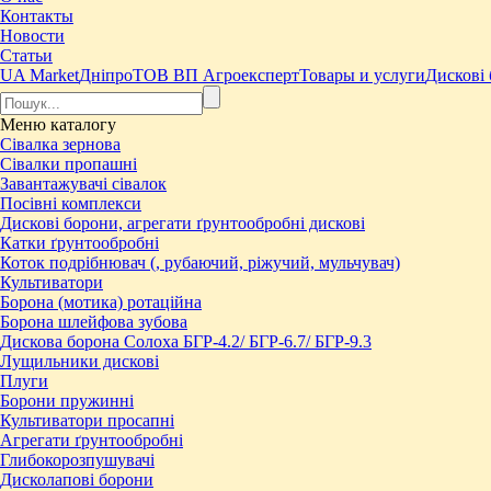
Контакты
Новости
Статьи
UA Market
Дніпро
ТОВ ВП Агроексперт
Товары и услуги
Дискові 
Меню
каталогу
Сівалка зернова
Сівалки пропашні
Завантажувачі сівалок
Посівні комплекси
Дискові борони, агрегати ґрунтообробні дискові
Катки ґрунтообробні
Коток подрібнювач (, рубаючий, ріжучий, мульчувач)
Культиватори
Борона (мотика) ротаційна
Борона шлейфова зубова
Дискова борона Солоха БГР-4.2/ БГР-6.7/ БГР-9.3
Лущильники дискові
Плуги
Борони пружинні
Культиватори просапні
Агрегати ґрунтообробні
Глибокорозпушувачі
Дисколапові борони