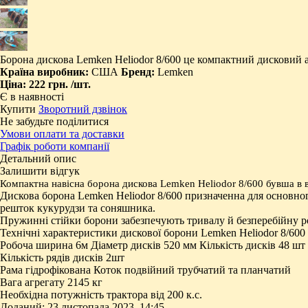
Борона дискова Lemken Heliodor 8/600 це компактний дисковий аг
Країна виробник:
США
Бренд:
Lemken
Ціна:
222 грн.
/шт.
Є в наявності
Купити
Зворотний дзвінок
Не забудьте поділитися
Умови оплати та доставки
Графік роботи компанії
Детальний опис
Залишити відгук
Компактна навісна борона дискова Lemken Heliodor 8/600 бувша в в
Дискова борона Lemken Heliodor 8/600 призначенна для основного
решток кукурудзи та соняшника.
Пружинні стійки борони забезпечують тривалу й безперебійну ро
Технічні характеристики дискової борони Lemken Heliodor 8/600
Робоча ширина 6м Діаметр дисків 520 мм Кількість дисків 48 шт 
Кількість рядів дисків 2шт
Рама гідрофікована Коток подвійний трубчатий та планчатий
Вага агрегату 2145 кг
Необхідна потужність трактора від 200 к.с.
Доданий: 23 листопада 2023, 14:45