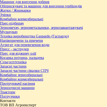
Машини для внесення добрив
Обприскувачі та машини для внесення гербіцидів
Жатки / Жниварки
Зчіпки
Комбайни кормозбиральні
Прес-підбирач
Зернометач, зернометальники, зернозавантажувачі
Мульчувач
Техніка виробництва Gaspardo (Гаспардо)
Напівпричепи та причепи
Агрегат для перевезення води
Пресc - экструдер
Прес для віджиму олії
Косарка роторна, пальцева
Сільгосптехніка
Запасні частини
Запасні частини сівалки СПЧ
Комбайни зернозбиральні
Комбайни кормозбиральні
ПротруювачІ насіння
Зерноочисні машини
Трактори
Погрузчики
Контакти
ТОВ ВП Агроексперт