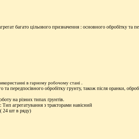
регат багато цільового призначення : основного обробітку та пе
икористанні в гарному робочому стані .
 та передпосівного обробітку грунту, також після оранки, обробк
боту на різних типах ґрунтів.
 : Тип агрегатування з тракторами навісний
( 24 шт в ряду)