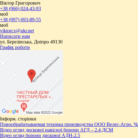
Віктор Григорович
+38 (066) 024-43-93
моб
+38 (097) 693-89-55
моб
viktorcx@ukr.net
Написати нам
ул. Березінська, Дніпро 49130
Графік роботи
Інформ. сторінки
Повообрабатываемая техника производства ООО Велес-Агро. Ча
Відео огляд дискової навісної борони АГД – 2.4 ДСМ
Відео огляд борони дискової АДН-2.5