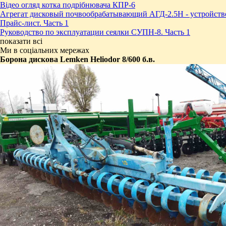
Відео огляд котка подрібнювача КПР-6
Агрегат дисковый почвообрабатывающий АГД-2.5Н - устройств
Прайс-лист. Часть 1
Руководство по эксплуатации сеялки СУПН-8. Часть 1
показати всі
Ми в соціальних мережах
Борона дискова Lemken Heliodor 8/600 б.в.