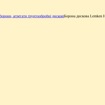
борони, агрегати ґрунтообробні дискові
Борона дискова Lemken He