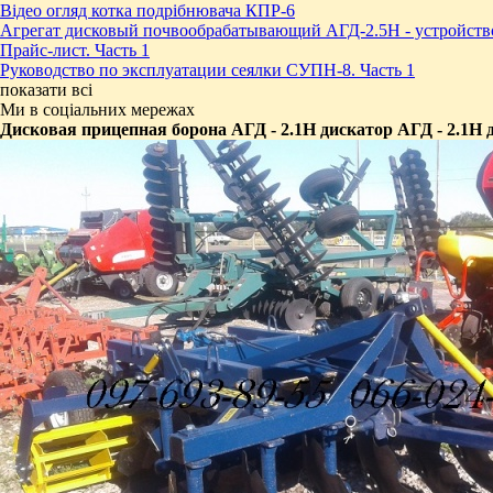
Відео огляд котка подрібнювача КПР-6
Агрегат дисковый почвообрабатывающий АГД-2.5Н - устройств
Прайс-лист. Часть 1
Руководство по эксплуатации сеялки СУПН-8. Часть 1
показати всі
Ми в соціальних мережах
​Дисковая прицепная борона АГД - 2.1Н дискатор АГД - 2.1Н 