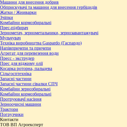
Машини для внесення добрив
Обприскувачі та машини для внесення гербіцидів
Жатки / Жниварки
Зчіпки
Комбайни кормозбиральні
Прес-підбирач
Зернометач, зернометальники, зернозавантажувачі
Мульчувач
Техніка виробництва Gaspardo (Гаспардо)
Напівпричепи та причепи
Агрегат для перевезення води
Пресc - экструдер
Прес для віджиму олії
Косарка роторна, пальцева
Сільгосптехніка
Запасні частини
Запасні частини сівалки СПЧ
Комбайни зернозбиральні
Комбайни кормозбиральні
ПротруювачІ насіння
Зерноочисні машини
Трактори
Погрузчики
Контакти
ТОВ ВП Агроексперт