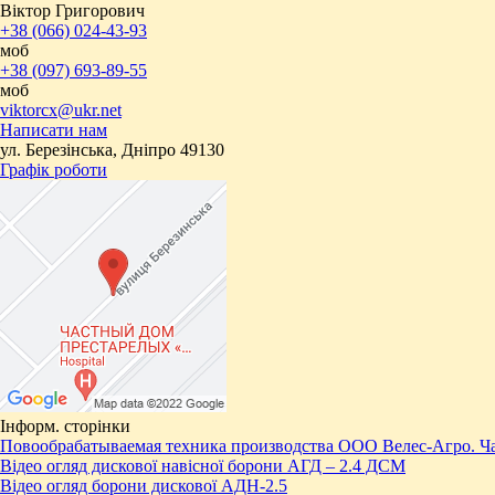
Віктор Григорович
+38 (066) 024-43-93
моб
+38 (097) 693-89-55
моб
viktorcx@ukr.net
Написати нам
ул. Березінська, Дніпро 49130
Графік роботи
Інформ. сторінки
Повообрабатываемая техника производства ООО Велес-Агро. Ча
Відео огляд дискової навісної борони АГД – 2.4 ДСМ
Відео огляд борони дискової АДН-2.5