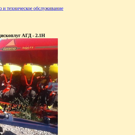
о и техническое обслуживание
дископлуг АГД - 2.1Н