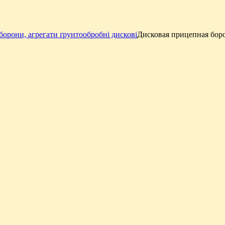
борони, агрегати ґрунтообробні дискові
​Дисковая прицепная бор