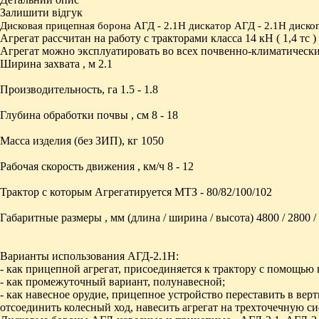
Залишити відгук
Дисковая прицепная борона
АГД - 2.1Н
дискатор
АГД - 2.1Н
диско
Агрегат рассчитан на работу с тракторами класса 14 кН ( 1,4 тс )
Агрегат можно эксплуатировать во всех почвенно-климатически
Ширина захвата , м 2.1
Производительность, га 1.5 - 1.8
Глубина обработки почвы , см 8 - 18
Масса изделия (без ЗИП), кг 1050
Рабочая скорость движения , км/ч 8 - 12
Трактор с которым Агрегатируется МТЗ - 80/82/100/102
Габаритные размеры , мм (длина / ширина / высота) 4800 / 2800 /
Варианты использования АГД-2.1Н:
- как прицепной агрегат, присоединяется к трактору с помощью
- как промежуточный вариант, полунавесной;
- как навесное орудие, прицепное устройство переставить в вер
отсоединить колесный ход, навесить агрегат на трехточечную си