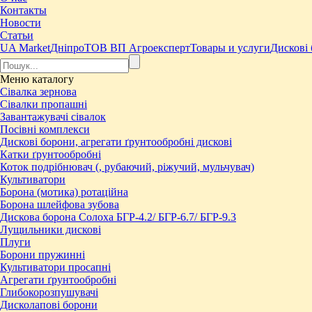
Контакты
Новости
Статьи
UA Market
Дніпро
ТОВ ВП Агроексперт
Товары и услуги
Дискові 
Меню
каталогу
Сівалка зернова
Сівалки пропашні
Завантажувачі сівалок
Посівні комплекси
Дискові борони, агрегати ґрунтообробні дискові
Катки ґрунтообробні
Коток подрібнювач (, рубаючий, ріжучий, мульчувач)
Культиватори
Борона (мотика) ротаційна
Борона шлейфова зубова
Дискова борона Солоха БГР-4.2/ БГР-6.7/ БГР-9.3
Лущильники дискові
Плуги
Борони пружинні
Культиватори просапні
Агрегати ґрунтообробні
Глибокорозпушувачі
Дисколапові борони