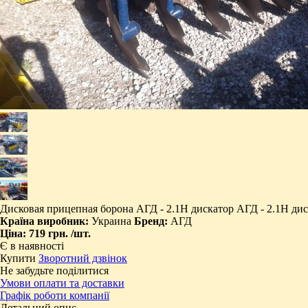
​Дисковая прицепная борона АГД - 2.1Н дискатор АГД - 2.1Н ди
Країна виробник:
Украина
Бренд:
АГД
Ціна:
719 грн.
/шт.
Є в наявності
Купити
Зворотний дзвінок
Не забудьте поділитися
Умови оплати та доставки
Графік роботи компанії
Детальний опис