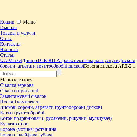
Кошик
Меню
Главная
Товары и услуги
О нас
Контакты
Новости
Статьи
UA Market
Дніпро
ТОВ ВП Агроексперт
Товары и услуги
Дискові
борони, агрегати ґрунтообробні дискові
Борона дискова АГД-2,1
Меню
каталогу
Сівалка зернова
Сівалки пропашні
Завантажувачі сівалок
Посівні комплекси
Дискові борони, агрегати ґрунтообробні дискові
Катки ґрунтообробні
Коток подрібнювач (, рубаючий, ріжучий, мульчувач)
Культиватори
Борона (мотика) ротаційна
Борона шлейфова зубова