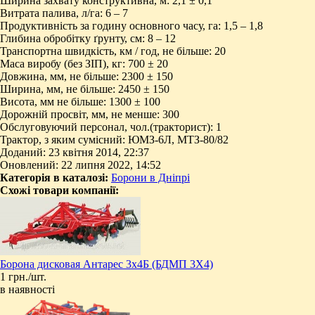
Ширина захвату конструктивна, м: 2,1 ± 0,1
Витрата палива, л/га: 6 – 7
Продуктивність за годину основного часу, га: 1,5 – 1,8
Глибина обробітку ґрунту, см: 8 – 12
Транспортна швидкість, км / год, не більше: 20
Маса виробу (без ЗІП), кг: 700 ± 20
Довжина, мм, не більше: 2300 ± 150
Ширина, мм, не більше: 2450 ± 150
Висота, мм не більше: 1300 ± 100
Дорожній просвіт, мм, не менше: 300
Обслуговуючий персонал, чол.(тракторист): 1
Трактор, з яким сумісний: ЮМЗ-6Л, МТЗ-80/82
Доданий: 23 квітня 2014, 22:37
Оновлений: 22 липня 2022, 14:52
Категорія в каталозі:
Борони в Дніпрі
Схожі товари компанії:
Борона дисковая Антарес 3х4Б (БДМП 3Х4)
1 грн./шт.
в наявності