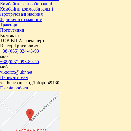
Комбайни зернозбиральні
Комбайни кормозбиральні
ПротруювачІ насіння
Зерноочисні машини
Трактори
Погрузчики
Контакти
ТОВ ВП Агроексперт
Віктор Григорович
+38 (066) 024-43-93
моб
+38 (097) 693-89-55
моб
viktorcx@ukr.net
Написати нам
ул. Березінська, Дніпро 49130
Графік роботи