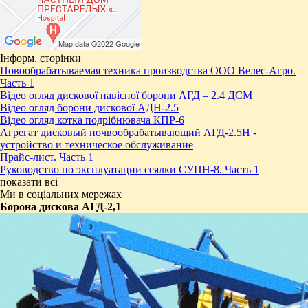
Інформ. сторінки
Повообрабатываемая техника производства ООО Велес-Агро.
Часть 1
Відео огляд дискової навісної борони АГД – 2.4 ДСМ
Відео огляд борони дискової АДН-2.5
Відео огляд котка подрібнювача КПР-6
Агрегат дисковый почвообрабатывающий АГД-2.5Н -
устройство и техническое обслуживание
Прайс-лист. Часть 1
Руководство по эксплуатации сеялки СУПН-8. Часть 1
показати всі
Ми в соціальних мережах
Борона дискова АГД-2,1