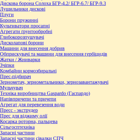
Дискова борона Солоха БГР-4.2/ БГР-6.7/ БГР-9.3
Лущильники дискові
Плуги
Борони пружинні
Культиватори просапні
Агрегати ґрунтообробні
Глибокорозпушувачі
Дисколапові борони
Машини для внесення добрив
Обприскувачі та машини для внесення гербіцидів
Жатки / Жниварки
Зчіпки
Комбайни кормозбиральні
Прес-підбирач
Зернометач, зернометальники, зернозавантажувачі
Мульчувач
Техніка виробництва Gaspardo (Гаспардо)
Напівпричепи та причепи
Агрегат для перевезення води
Пресc - экструдер
Прес для віджиму олії
Косарка роторна, пальцева
Сільгосптехніка
Запасні частини
Запасні частини сівалки СПЧ