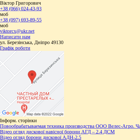
Віктор Григорович
+38 (066) 024-43-93
моб
+38 (097) 693-89-55
моб
viktorcx@ukr.net
Написати нам
ул. Березінська, Дніпро 49130
Графік роботи
Інформ. сторінки
Повообрабатываемая техника производства ООО Велес-Агро. Ча
Відео огляд дискової навісної борони АГД – 2.4 ДСМ
Відео огляд борони дискової АДН-2.5