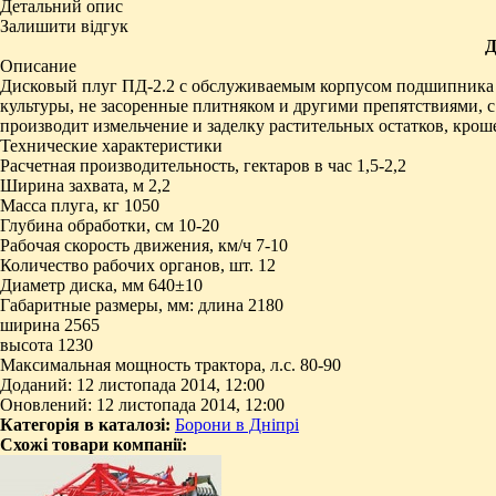
Детальний опис
Залишити відгук
Д
Описание
Дисковый плуг ПД-2.2 с обслуживаемым корпусом подшипника c
культуры, не засоренные плитняком и другими препятствиями, с 
производит измельчение и заделку растительных остатков, крош
Технические характеристики
Расчетная производительность, гектаров в час 1,5-2,2
Ширина захвата, м 2,2
Масса плуга, кг 1050
Глубина обработки, см 10-20
Рабочая скорость движения, км/ч 7-10
Количество рабочих органов, шт. 12
Диаметр диска, мм 640±10
Габаритные размеры, мм: длина 2180
ширина 2565
высота 1230
Максимальная мощность трактора, л.с. 80-90
Доданий: 12 листопада 2014, 12:00
Оновлений: 12 листопада 2014, 12:00
Категорія в каталозі:
Борони в Дніпрі
Схожі товари компанії: