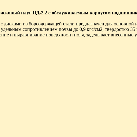
исковый плуг ПД-2.2 с обслуживаемым корпусом подшипни
 дисками из борсодержащей стали предназначен для основной и
удельным сопротивлением почвы до 0,9 кгс/см2, твердостью 35 к
ение и выравнивание поверхности поля, заделывает внесенные у