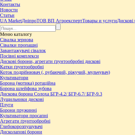
Контакты
Новости
Статьи
UA Market
Дніпро
ТОВ ВП Агроексперт
Товары и услуги
Дискові 
Меню
каталогу
Сівалка зернова
Сівалки пропашні
Завантажувачі сівалок
Посівні комплекси
Дискові борони, агрегати ґрунтообробні дискові
Катки ґрунтообробні
Коток подрібнювач (, рубаючий, ріжучий, мульчувач)
Культиватори
Борона (мотика) ротаційна
Борона шлейфова зубова
Дискова борона Солоха БГР-4.2/ БГР-6.7/ БГР-9.3
Лущильники дискові
Плуги
Борони пружинні
Культиватори просапні
Агрегати ґрунтообробні
Глибокорозпушувачі
Дисколапові борони