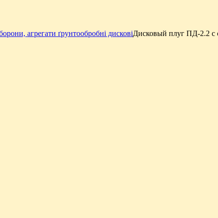
борони, агрегати ґрунтообробні дискові
Дисковый плуг ПД-2.2 