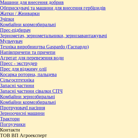
Машини для внесення добрив
Обприскувачі та машини для внесення гербіцидів
Жатки / Жниварки
Зчіпки
Комбайни кормозбиральні
Прес-підбирач
Зернометач, зернометальники, зернозавантажувачі
Мульчувач
Техніка виробництва Gaspardo (Гаспардо)
Напівпричепи та причепи
Агрегат для перевезення води
Пресc - экструдер
Прес для віджиму олії
Косарка роторна, пальцева
Сільгосптехніка
Запасні частини
Запасні частини сівалки СПЧ
Комбайни зернозбиральні
Комбайни кормозбиральні
ПротруювачІ насіння
Зерноочисні машини
Трактори
Погрузчики
Контакти
ТОВ ВП Агроексперт