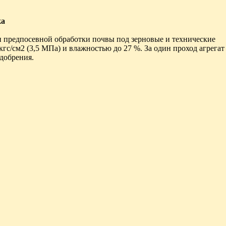
ка
 предпосевной обработки почвы под зерновые и технические
гс/см2 (3,5 МПа) и влажностью до 27 %. За один проход агрегат
добрения.