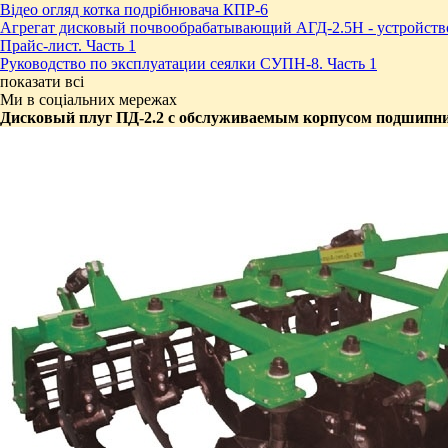
Відео огляд котка подрібнювача КПР-6
Агрегат дисковый почвообрабатывающий АГД-2.5Н - устройств
Прайс-лист. Часть 1
Руководство по эксплуатации сеялки СУПН-8. Часть 1
показати всі
Ми в соціальних мережах
Дисковый плуг ПД-2.2 с обслуживаемым корпусом подшипн