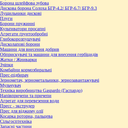
Борона шлейфова зубова
Дискова борона Солоха БГР-4.2/ БГР-6.7/ БГР-9.3
Лущильники дискові
Плуги
Борони пружинні
Культиватори просапні
Агрегати ґрунтообробні
Глибокорозпушувачі
Дисколапові борони
Машини для внесення добрив
Обприскувачі та машини для внесення гербіцидів
Жатки / Жниварки
Зчіпки
Комбайни кормозбиральні
Прес-підбирач
Зернометач, зернометальники, зернозавантажувачі
Мульчувач
Техніка виробництва Gaspardo (Гаспардо)
Напівпричепи та причепи
Агрегат для перевезення води
Пресc - экструдер
Прес для віджиму олії
Косарка роторна, пальцева
Сільгосптехніка
Запасні частини