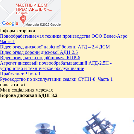
Інформ. сторінки
Повообрабатываемая техника производства ООО Велес-Агро.
Часть 1
Відео огляд дискової навісної борони АГД – 2.4 ДСМ
Відео огляд борони дискової АДН-2.5
Відео огляд котка подрібнювача КПР-6
Агрегат дисковый почвообрабатывающий АГД-2.5Н -
устройство и техническое обслуживание
Прайс-лист. Часть 1
Руководство по эксплуатации сеялки СУПН-8. Часть 1
показати всі
Ми в соціальних мережах
Борона дисковая БДШ-8.2