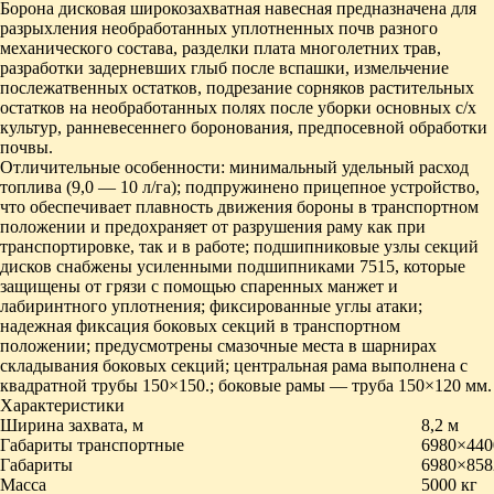
Борона дисковая широкозахватная навесная предназначена для
разрыхления необработанных уплотненных почв разного
механического состава, разделки плата многолетних трав,
разработки задерневших глыб после вспашки, измельчение
послежатвенных остатков, подрезание сорняков растительных
остатков на необработанных полях после уборки основных с/х
культур, ранневесеннего боронования, предпосевной обработки
почвы.
Отличительные особенности: минимальный удельный расход
топлива (9,0 — 10 л/га); подпружинено прицепное устройство,
что обеспечивает плавность движения бороны в транспортном
положении и предохраняет от разрушения раму как при
транспортировке, так и в работе; подшипниковые узлы секций
дисков снабжены усиленными подшипниками 7515, которые
защищены от грязи с помощью спаренных манжет и
лабиринтного уплотнения; фиксированные углы атаки;
надежная фиксация боковых секций в транспортном
положении; предусмотрены смазочные места в шарнирах
складывания боковых секций; центральная рама выполнена с
квадратной трубы 150×150.; боковые рамы — труба 150×120 мм.
Характеристики
Ширина захвата, м
8,2 м
Габариты транспортные
6980×440
Габариты
6980×858
Масса
5000 кг