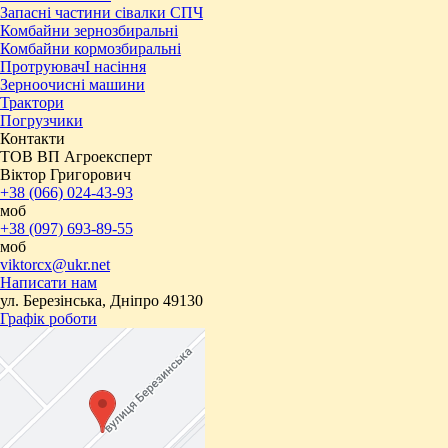
Запасні частини сівалки СПЧ
Комбайни зернозбиральні
Комбайни кормозбиральні
ПротруювачІ насіння
Зерноочисні машини
Трактори
Погрузчики
Контакти
ТОВ ВП Агроексперт
Віктор Григорович
+38 (066) 024-43-93
моб
+38 (097) 693-89-55
моб
viktorcx@ukr.net
Написати нам
ул. Березінська, Дніпро 49130
Графік роботи