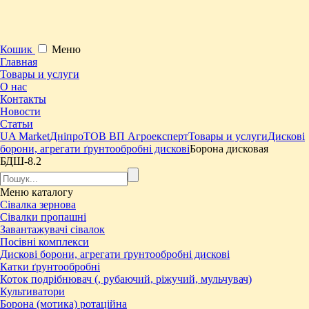
Кошик
Меню
Главная
Товары и услуги
О нас
Контакты
Новости
Статьи
UA Market
Дніпро
ТОВ ВП Агроексперт
Товары и услуги
Дискові
борони, агрегати ґрунтообробні дискові
Борона дисковая
БДШ-8.2
Меню
каталогу
Сівалка зернова
Сівалки пропашні
Завантажувачі сівалок
Посівні комплекси
Дискові борони, агрегати ґрунтообробні дискові
Катки ґрунтообробні
Коток подрібнювач (, рубаючий, ріжучий, мульчувач)
Культиватори
Борона (мотика) ротаційна