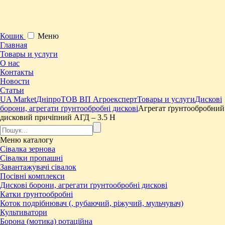
Кошик
Меню
Главная
Товары и услуги
О нас
Контакты
Новости
Статьи
UA Market
Дніпро
ТОВ ВП Агроексперт
Товары и услуги
Дискові
борони, агрегати ґрунтообробні дискові
Агрегат ґрунтообробний
дисковий причіпний АГД – 3.5 Н
Меню
каталогу
Сівалка зернова
Сівалки пропашні
Завантажувачі сівалок
Посівні комплекси
Дискові борони, агрегати ґрунтообробні дискові
Катки ґрунтообробні
Коток подрібнювач (, рубаючий, ріжучий, мульчувач)
Культиватори
Борона (мотика) ротаційна