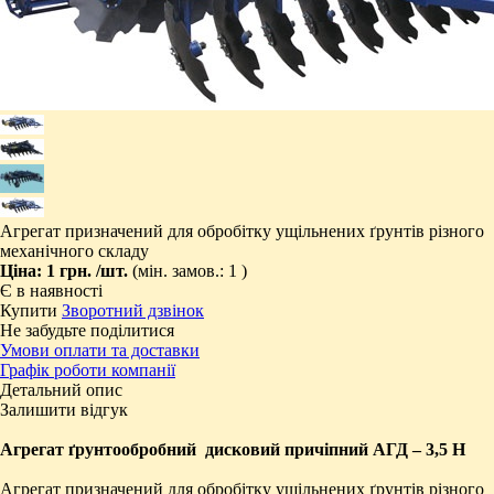
Агрегат призначений для обробітку ущільнених ґрунтів різного
механічного складу
Ціна:
1 грн.
/шт.
(мін. замов.: 1 )
Є в наявності
Купити
Зворотний дзвінок
Не забудьте поділитися
Умови оплати та доставки
Графік роботи компанії
Детальний опис
Залишити відгук
Агрегат ґрунтообробний дисковий
причіпний АГД –
3
,
5 Н
Агрегат призначений для обробітку ущільнених ґрунтів різного