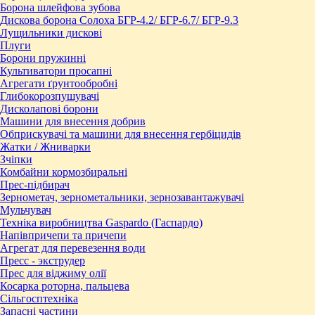
Борона шлейфова зубова
Дискова борона Солоха БГР-4.2/ БГР-6.7/ БГР-9.3
Лущильники дискові
Плуги
Борони пружинні
Культиватори просапні
Агрегати ґрунтообробні
Глибокорозпушувачі
Дисколапові борони
Машини для внесення добрив
Обприскувачі та машини для внесення гербіцидів
Жатки / Жниварки
Зчіпки
Комбайни кормозбиральні
Прес-підбирач
Зернометач, зернометальники, зернозавантажувачі
Мульчувач
Техніка виробництва Gaspardo (Гаспардо)
Напівпричепи та причепи
Агрегат для перевезення води
Пресc - экструдер
Прес для віджиму олії
Косарка роторна, пальцева
Сільгосптехніка
Запасні частини