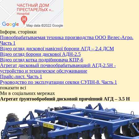
Інформ. сторінки
Повообрабатываемая техника производства ООО Велес-Агро.
Часть 1
Відео огляд дискової навісної борони АГД – 2.4 ДСМ
Відео огляд борони дискової АДН-2.5
Відео огляд котка подрібнювача КПР-6
Агрегат дисковый почвообрабатывающий АГД-2.5Н -
устройство и техническое обслуживание
Прайс-лист. Часть 1
Руководство по эксплуатации сеялки СУПН-8. Часть 1
показати всі
Ми в соціальних мережах
Агрегат ґрунтообробний дисковий причіпний АГД – 3.5 Н