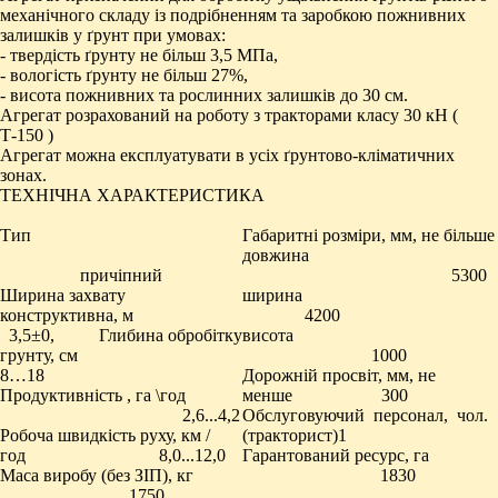
механічного складу із подрібненням та заробкою пожнивних
залишків у ґрунт при умовах:
- твердість ґрунту не більш 3,5 МПа,
- вологість ґрунту не більш 27%,
- висота пожнивних та рослинних залишків до 30 см.
Агрегат розрахований на роботу з тракторами класу 30 кН (
Т-150 )
Агрегат можна експлуатувати в усіх ґрунтово-кліматичних
зонах.
ТЕХНІЧНА ХАРАКТЕРИСТИКА
Тип
Габаритні розміри, мм, не більше
довжина
причіпний
5300
Ширина захвату
ширина
конструктивна, м
4200
3,5±0, Глибина обробітку
висота
грунту, см
1000
8…18
Дорожній просвіт, мм, не
Продуктивність , га \год
менше 300
2,6...4,2
Обслуговуючий персонал, чол.
Робоча швидкість руху, км /
(тракторист)1
год 8,0...12,0
Гарантований ресурс, га
Маса виробу (без ЗІП), кг
1830
1750