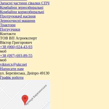
Запасні частини сівалки СПЧ
Комбайни зернозбиральні
Комбайни кормозбиральні
ПротруювачІ насіння
Зерноочисні машини
Трактори
Погрузчики
Контакти
ТОВ ВП Агроексперт
Віктор Григорович
+38 (066) 024-43-93
моб
+38 (097) 693-89-55
моб
viktorcx@ukr.net
Написати нам
ул. Березінська, Дніпро 49130
Графік роботи